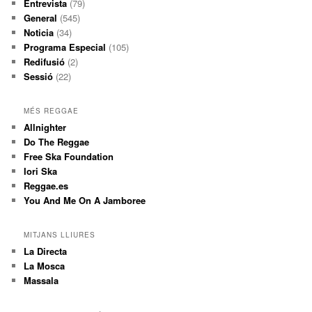
Entrevista
(79)
General
(545)
Noticia
(34)
Programa Especial
(105)
Redifusió
(2)
Sessió
(22)
MÉS REGGAE
Allnighter
Do The Reggae
Free Ska Foundation
Iori Ska
Reggae.es
You And Me On A Jamboree
MITJANS LLIURES
La Directa
La Mosca
Massala