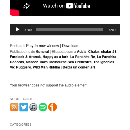
Reproductor
00:00
00:00
d'àudio
Podcast:
Play in new window
|
Download
Publicat dins de
General
|
Etiquetat com a
Adala
,
Chalar
,
chalart58
,
Forelock & Aranak
,
Happy as a lark
,
La Panchita Re
,
La Panchita
Records
,
Maroon Town
,
Melbourne Ska Orchestra
,
The Ignobles
,
Vic Ruggiero
,
Wild Man Riddim
|
Deixa un comentari
Your browser does not support the audio element.
SEGUEIX-NOS
CATEGORIES