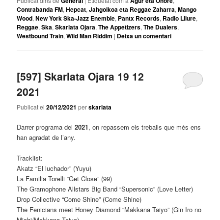
Publicat dins de
General
|
Etiquetat com a
Agur eta Ohore
,
Contrabanda FM
,
Hepcat
,
Jahgoikoa eta Reggae Zaharra
,
Mango
Wood
,
New York Ska-Jazz Enemble
,
Pantx Records
,
Radio Lliure
,
Reggae
,
Ska
,
Skarlata Ojara
,
The Appetizers
,
The Dualers
,
Westbound Train
,
Wild Man Riddim
|
Deixa un comentari
[597] Skarlata Ojara 19 12
2021
Publicat el
20/12/2021
per
skarlata
Darrer programa del
2021
, on repassem els treballs que més ens
han agradat de l’any.
Tracklist:
Akatz “El luchador” (Yuyu)
La Familia Torelli “Get Close” (99)
The Gramophone Allstars Big Band “Supersonic” (Love Letter)
Drop Collective “Come Shine” (Come Shine)
The Fenicians meet Honey Diamond “Makkana Taiyo” (Gin Iro no
Michi/Makkana Taiyo)