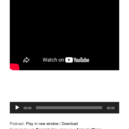
Reproductor
00:00
00:00
d'àudio
Podcast:
Play in new window
|
Download