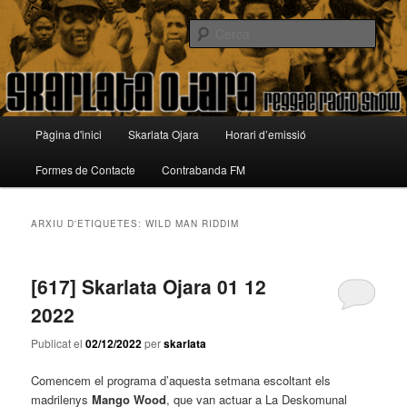
Aneu
Aneu
Reggae Radio Show
al
al
Cerca
contingut
contingut
principal
secundari
Skarlata Ojara
Menú
Pàgina d'inici
Skarlata Ojara
Horari d’emissió
principal
Formes de Contacte
Contrabanda FM
ARXIU D'ETIQUETES:
WILD MAN RIDDIM
[617] Skarlata Ojara 01 12
2022
Publicat el
02/12/2022
per
skarlata
Comencem el programa d’aquesta setmana escoltant els
madrilenys
Mango Wood
, que van actuar a La Deskomunal