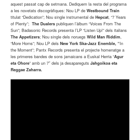
aquest passat cap de setmana. Dediquem la resta del programa
a les novetats discogràfiques: Nou LP de
Westbound Train
titulat “Dedication”; Nou single instrumental de
Hepcat
, “7 Years
of Plenty”;
The Dualers
publiquen l’àlbum “Voices From The
Sun”; Badasonic Records presenta l’LP
“Listen Up!” dels italians
The Appetizers
; Nou single dels noruegs
Wild Man Riddim
,
“More Horns”; Nou LP dels
New York Ska-Jazz Enemble
, “
In
the Moment”; Pantx Records presenta el projecte homenatge a
les primeres bandes de sons jamaicans a Euskal Herria “
Agur
eta Ohore
” amb un 7″ dels ja desapareguts
Jahgoikoa eta
Reggae Zaharra
.