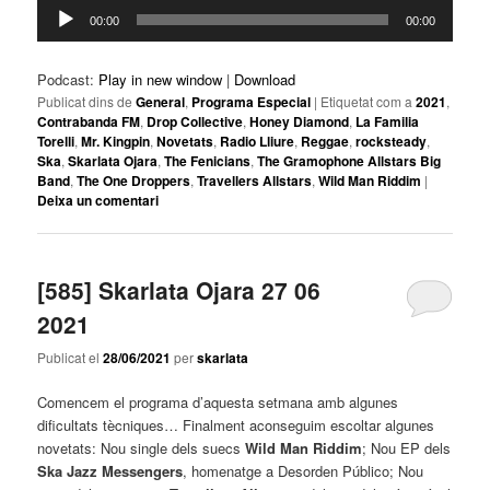
Reproductor
00:00
00:00
d'àudio
Podcast:
Play in new window
|
Download
Publicat dins de
General
,
Programa Especial
|
Etiquetat com a
2021
,
Contrabanda FM
,
Drop Collective
,
Honey Diamond
,
La Familia
Torelli
,
Mr. Kingpin
,
Novetats
,
Radio Lliure
,
Reggae
,
rocksteady
,
Ska
,
Skarlata Ojara
,
The Fenicians
,
The Gramophone Allstars Big
Band
,
The One Droppers
,
Travellers Allstars
,
Wild Man Riddim
|
Deixa un comentari
[585] Skarlata Ojara 27 06
2021
Publicat el
28/06/2021
per
skarlata
Comencem el programa d’aquesta setmana amb algunes
dificultats tècniques… Finalment aconseguim escoltar algunes
novetats: Nou single dels suecs
Wild Man Riddim
; Nou EP dels
Ska Jazz Messengers
, homenatge a Desorden Público; Nou