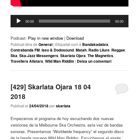
Reproductor
00:00
00:00
d'àudio
Podcast:
Play in new window
|
Download
Publicat dins de
General
|
Etiquetat com a
Bandakadabra
,
Contrabanda FM
,
Iseo & Dodosound
,
Matah
,
Radio Lliure
,
Reggae
,
Ska
,
Ska-Jazz Messengers
,
Skarlata Ojara
,
The Magnetics
,
Travellers Allstars
,
Wild Man Riddim
|
Deixa un comentari
[429] Skarlata Ojara 18 04
2018
Publicat el
24/04/2018
per
skarlata
Empezamos el programa de hoy escuchando dos nuevas
versiones de la Melbourne Ska Orchestra, esta vez de bandas
sonoras. Presentamos “Worldwide frequency” el segundo disco
de la banda noruega Wild Man Riddim. Escuchamos el single