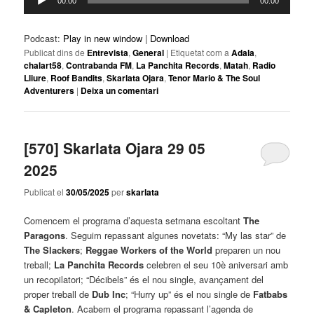
00:00
00:00
d'àudio
Podcast:
Play in new window
|
Download
Publicat dins de
Entrevista
,
General
|
Etiquetat com a
Adala
,
chalart58
,
Contrabanda FM
,
La Panchita Records
,
Matah
,
Radio
Lliure
,
Roof Bandits
,
Skarlata Ojara
,
Tenor Mario & The Soul
Adventurers
|
Deixa un comentari
[570] Skarlata Ojara 29 05
2025
Publicat el
30/05/2025
per
skarlata
Comencem el programa d’aquesta setmana escoltant
The
Paragons
. Seguim repassant algunes novetats: “My las star” de
The Slackers
;
Reggae Workers of the World
preparen un nou
treball;
La Panchita Records
celebren el seu 10è aniversari amb
un recopilatori; “Décibels” és el nou single, avançament del
proper treball de
Dub Inc
; “Hurry up” és el nou single de
Fatbabs
& Capleton
. Acabem el programa repassant l’agenda de