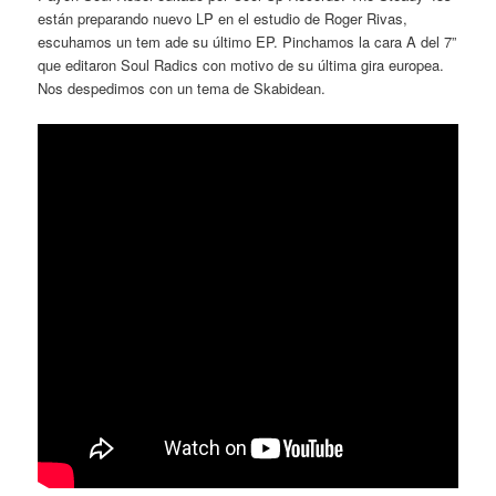
están preparando nuevo LP en el estudio de Roger Rivas,
escuhamos un tem ade su último EP. Pinchamos la cara A del 7”
que editaron Soul Radics con motivo de su última gira europea.
Nos despedimos con un tema de Skabidean.