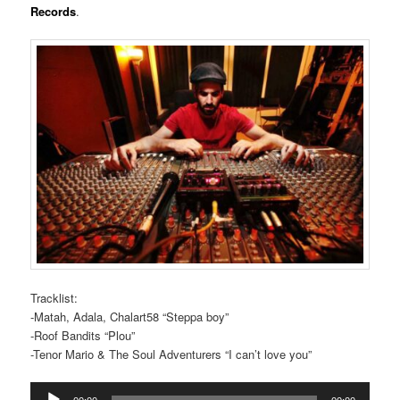
Records
.
Tracklist:
-Matah, Adala, Chalart58 “Steppa boy”
-Roof Bandits “Plou”
-Tenor Mario & The Soul Adventurers “I can’t love you”
Reproductor