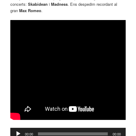
concerts:
Skabidean
i
Madness
. Ens despedim recordant al
gran
Max Romeo
.
Reproductor
00:00
00:00