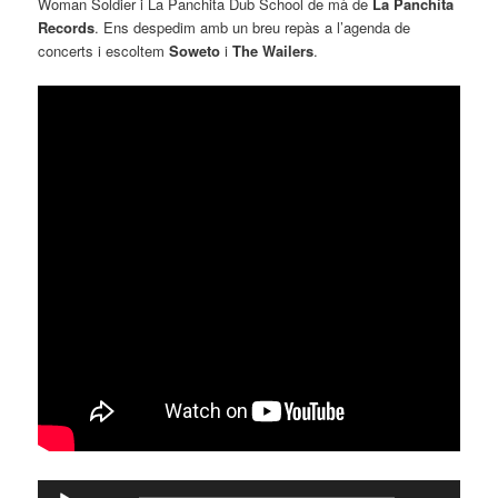
Woman Soldier i La Panchita Dub School de mà de
La Panchita
Records
. Ens despedim amb un breu repàs a l’agenda de
concerts i escoltem
Soweto
i
The Wailers
.
Reproductor