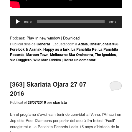
Reproductor
00:00
00:00
d'àudio
Podcast:
Play in new window
|
Download
Publicat dins de
General
|
Etiquetat com a
Adala
,
Chalar
,
chalart58
,
Forelock & Aranak
,
Happy as a lark
,
La Panchita Re
,
La Panchita
Records
,
Maroon Town
,
Melbourne Ska Orchestra
,
The Ignobles
,
Vic Ruggiero
,
Wild Man Riddim
|
Deixa un comentari
[363] Skarlata Ojara 27 07
2016
Publicat el
28/07/2016
per
skarlata
En el programa d’avui vam tenir de convidat a l’Anna, l’Arnau i en
Jep dels
Root Diamoons
per parlar del
seu últim treball “Fàcil”
enregistrat a La Panchita Records i dels 15 anys d’historia de la