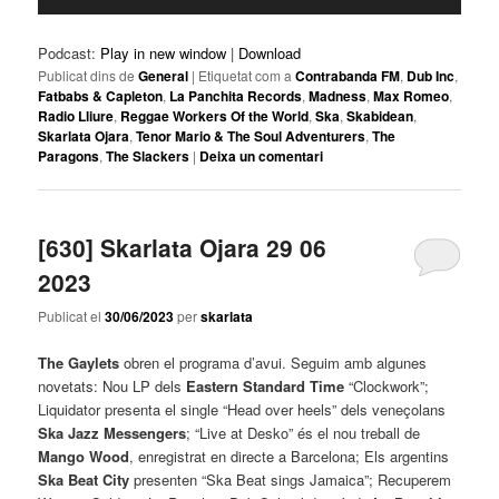
d'àudio
Podcast:
Play in new window
|
Download
Publicat dins de
General
|
Etiquetat com a
Contrabanda FM
,
Dub Inc
,
Fatbabs & Capleton
,
La Panchita Records
,
Madness
,
Max Romeo
,
Radio Lliure
,
Reggae Workers Of the World
,
Ska
,
Skabidean
,
Skarlata Ojara
,
Tenor Mario & The Soul Adventurers
,
The
Paragons
,
The Slackers
|
Deixa un comentari
[630] Skarlata Ojara 29 06
2023
Publicat el
30/06/2023
per
skarlata
The Gaylets
obren el programa d’avui. Seguim amb algunes
novetats: Nou LP dels
Eastern Standard Time
“Clockwork”;
Liquidator presenta el single “Head over heels” dels veneçolans
Ska Jazz Messengers
; “Live at Desko” és el nou treball de
Mango Wood
, enregistrat en directe a Barcelona; Els argentins
Ska Beat City
presenten “Ska Beat sings Jamaica”; Recuperem