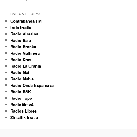
RÀDIOS LLIURES
Contrabanda FM
Irola Irratia
Radio Almaina
Ràdio Bala
Ràdio Bronka
Radio Gallinera
Radio Kras
Radio La Granja
Radio Mai
Radio Malva
Radio Onda Expansiva
Ràdio RSK
Radio Topo
RadioAktivA
Radios Libres
Zintzilik Irratia