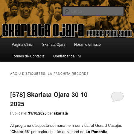
Aneu
Aneu
Reggae Radio Show
al
al
Cerca
contingut
contingut
principal
secundari
Skarlata Ojara
Menú
Pàgina d'inici
Skarlata Ojara
Horari d’emissió
principal
Formes de Contacte
Contrabanda FM
ARXIU D'ETIQUETES:
LA PANCHITA RECORDS
[578] Skarlata Ojara 30 10
2025
Publicat el
31/10/2025
per
skarlata
Al programa d’aquesta setmana hem convidat al Gerard Casajús
“
Chalart58
” per parlar del 10è aniversari de
La Panchita