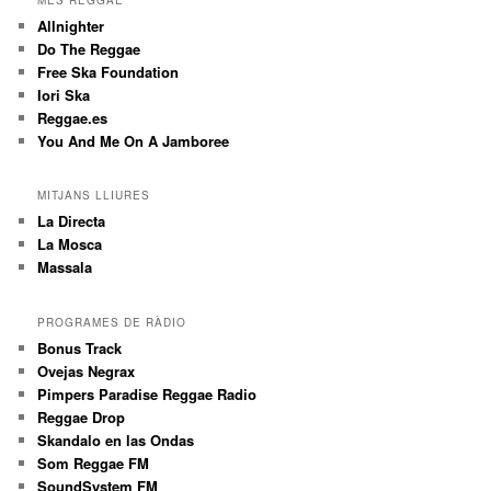
MÉS REGGAE
Allnighter
Do The Reggae
Free Ska Foundation
Iori Ska
Reggae.es
You And Me On A Jamboree
MITJANS LLIURES
La Directa
La Mosca
Massala
PROGRAMES DE RÀDIO
Bonus Track
Ovejas Negrax
Pimpers Paradise Reggae Radio
Reggae Drop
Skandalo en las Ondas
Som Reggae FM
SoundSystem FM