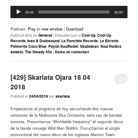
Reproductor
00:00
00:00
d'àudio
Podcast:
Play in new window
|
Download
Publicat dins de
General
|
Etiquetat com a
Cool Up
,
Cool Up
Records
,
Iseo & Dodosound
,
La Panchita Records
,
Le Birrette
,
Palmerita Coco Blue
,
Payoh SoulRebel
,
Skabidean
,
Soul Radics
,
soweto
,
The Steady 45s
|
Deixa un comentari
[429] Skarlata Ojara 18 04
2018
Publicat el
24/04/2018
per
skarlata
Empezamos el programa de hoy escuchando dos nuevas
versiones de la Melbourne Ska Orchestra, esta vez de bandas
sonoras. Presentamos “Worldwide frequency” el segundo disco
de la banda noruega Wild Man Riddim. Escuchamos el single
promocional del nuevo disco de los ingleses Maroon Town.