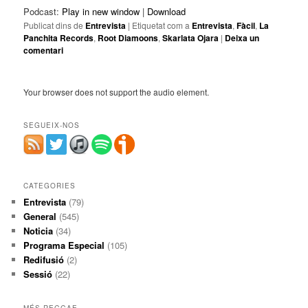
Podcast:
Play in new window
|
Download
Publicat dins de
Entrevista
|
Etiquetat com a
Entrevista
,
Fàcil
,
La
Panchita Records
,
Root Diamoons
,
Skarlata Ojara
|
Deixa un
comentari
Your browser does not support the audio element.
SEGUEIX-NOS
CATEGORIES
Entrevista
(79)
General
(545)
Noticia
(34)
Programa Especial
(105)
Redifusió
(2)
Sessió
(22)