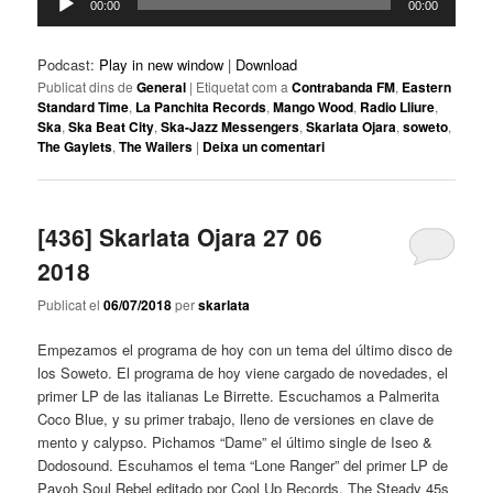
00:00
00:00
d'àudio
Podcast:
Play in new window
|
Download
Publicat dins de
General
|
Etiquetat com a
Contrabanda FM
,
Eastern
Standard Time
,
La Panchita Records
,
Mango Wood
,
Radio Lliure
,
Ska
,
Ska Beat City
,
Ska-Jazz Messengers
,
Skarlata Ojara
,
soweto
,
The Gaylets
,
The Wailers
|
Deixa un comentari
[436] Skarlata Ojara 27 06
2018
Publicat el
06/07/2018
per
skarlata
Empezamos el programa de hoy con un tema del último disco de
los Soweto. El programa de hoy viene cargado de novedades, el
primer LP de las italianas Le Birrette. Escuchamos a Palmerita
Coco Blue, y su primer trabajo, lleno de versiones en clave de
mento y calypso. Pichamos “Dame” el último single de Iseo &
Dodosound. Escuhamos el tema “Lone Ranger” del primer LP de
Payoh Soul Rebel editado por Cool Up Records. The Steady 45s