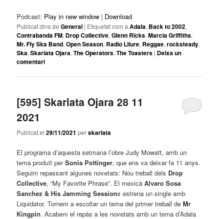
Podcast:
Play in new window
|
Download
Publicat dins de
General
|
Etiquetat com a
Adala
,
Back to 2002
,
Contrabanda FM
,
Drop Collective
,
Glenn Ricks
,
Marcia Griffiths
,
Mr. Fly Ska Band
,
Open Season
,
Radio Lliure
,
Reggae
,
rocksteady
,
Ska
,
Skarlata Ojara
,
The Operators
,
The Toasters
|
Deixa un
comentari
[595] Skarlata Ojara 28 11
2021
Publicat el
29/11/2021
per
skarlata
El programa d’aquesta setmana l’obre Judy Mowatt, amb un
tema produït per
Sonia Pottinger
, que ens va deixar fa 11 anys.
Seguim repassant algunes novetats: Nou treball dels
Drop
Collective
, “My Favorite Phrase”. El mexicà
Alvaro Sosa
Sanchez & His Jamming Session
s estrena un single amb
Liquidator. Tornem a escoltar un tema del primer treball de
Mr
Kingpin
. Acabem el repàs a les novetats amb un tema d’Adala