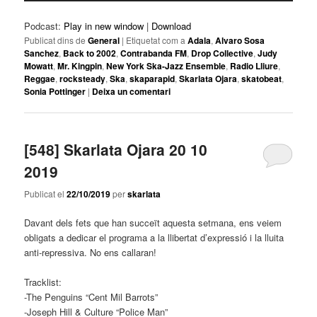
Podcast:
Play in new window
|
Download
Publicat dins de
General
|
Etiquetat com a
Adala
,
Alvaro Sosa
Sanchez
,
Back to 2002
,
Contrabanda FM
,
Drop Collective
,
Judy
Mowatt
,
Mr. Kingpin
,
New York Ska-Jazz Ensemble
,
Radio Lliure
,
Reggae
,
rocksteady
,
Ska
,
skaparapid
,
Skarlata Ojara
,
skatobeat
,
Sonia Pottinger
|
Deixa un comentari
[548] Skarlata Ojara 20 10
2019
Publicat el
22/10/2019
per
skarlata
Davant dels fets que han succeït aquesta setmana, ens veiem
obligats a dedicar el programa a la llibertat d’expressió i la lluita
anti-repressiva. No ens callaran!
Tracklist:
-The Penguins “Cent Mil Barrots”
-Joseph Hill & Culture “Police Man”