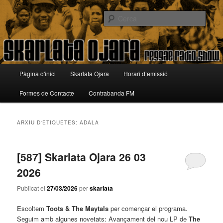
Aneu
Aneu
Reggae Radio Show
al
al
Cerca
contingut
contingut
principal
secundari
Skarlata Ojara
Menú
Pàgina d'inici
Skarlata Ojara
Horari d’emissió
principal
Formes de Contacte
Contrabanda FM
ARXIU D'ETIQUETES:
ADALA
[587] Skarlata Ojara 26 03
2026
Publicat el
27/03/2026
per
skarlata
Escoltem
Toots & The Maytals
per començar el programa.
Seguim amb algunes novetats: Avançament del nou LP de
The