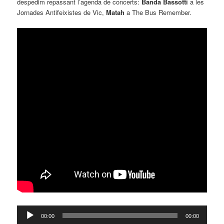
despedim repassant l’agenda de concerts:
Banda Bassotti
a les
Jornades Antifeixistes de Vic,
Matah
a The Bus Remember.
Reproductor
00:00
00:00
d'àudio