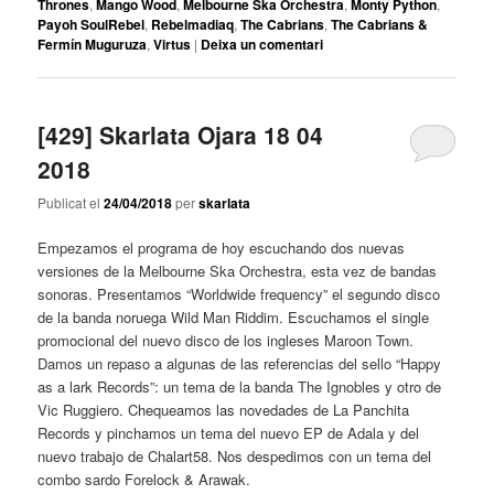
Thrones
,
Mango Wood
,
Melbourne Ska Orchestra
,
Monty Python
,
Payoh SoulRebel
,
Rebelmadiaq
,
The Cabrians
,
The Cabrians &
Fermín Muguruza
,
Virtus
|
Deixa un comentari
[429] Skarlata Ojara 18 04
2018
Publicat el
24/04/2018
per
skarlata
Empezamos el programa de hoy escuchando dos nuevas
versiones de la Melbourne Ska Orchestra, esta vez de bandas
sonoras. Presentamos “Worldwide frequency” el segundo disco
de la banda noruega Wild Man Riddim. Escuchamos el single
promocional del nuevo disco de los ingleses Maroon Town.
Damos un repaso a algunas de las referencias del sello “Happy
as a lark Records”: un tema de la banda The Ignobles y otro de
Vic Ruggiero. Chequeamos las novedades de La Panchita
Records y pinchamos un tema del nuevo EP de Adala y del
nuevo trabajo de Chalart58. Nos despedimos con un tema del
combo sardo Forelock & Arawak.