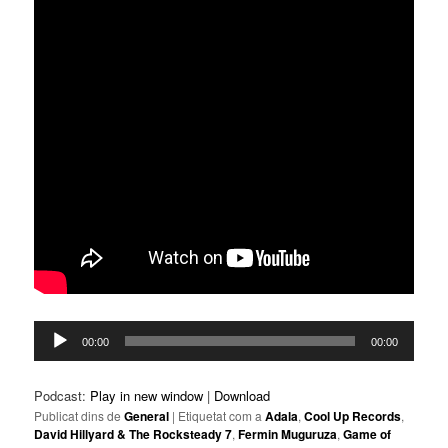
Reproductor
00:00
00:00
d'àudio
Podcast:
Play in new window
|
Download
Publicat dins de
General
|
Etiquetat com a
Adala
,
Cool Up Records
,
David Hillyard & The Rocksteady 7
,
Fermin Muguruza
,
Game of