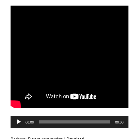
Reproductor
00:00
00:00
d'àudio
Podcast:
Play in new window
|
Download