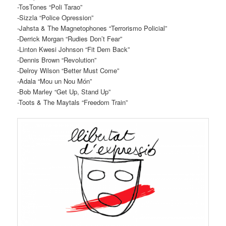
-TosTones “Poli Tarao”
-Sizzla “Police Opression”
-Jahsta & The Magnetophones “Terrorismo Policial”
-Derrick Morgan “Rudies Don’t Fear”
-Linton Kwesi Johnson “Fit Dem Back”
-Dennis Brown “Revolution”
-Delroy Wilson “Better Must Come”
-Adala “Mou un Nou Món”
-Bob Marley “Get Up, Stand Up”
-Toots & The Maytals “Freedom Train”