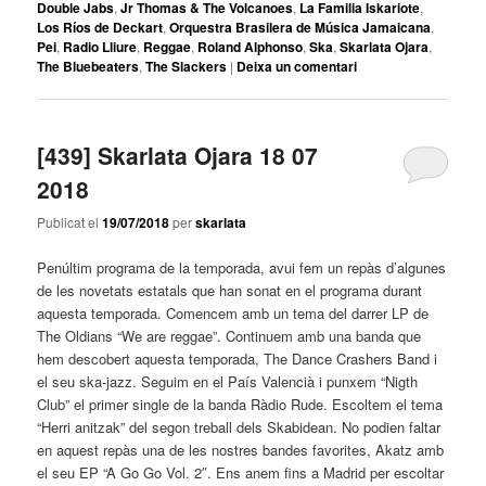
Double Jabs
,
Jr Thomas & The Volcanoes
,
La Familia Iskariote
,
Los Ríos de Deckart
,
Orquestra Brasilera de Música Jamaicana
,
Pei
,
Radio Lliure
,
Reggae
,
Roland Alphonso
,
Ska
,
Skarlata Ojara
,
The Bluebeaters
,
The Slackers
|
Deixa un comentari
[439] Skarlata Ojara 18 07
2018
Publicat el
19/07/2018
per
skarlata
Penúltim programa de la temporada, avui fem un repàs d’algunes
de les novetats estatals que han sonat en el programa durant
aquesta temporada. Comencem amb un tema del darrer LP de
The Oldians “We are reggae”. Continuem amb una banda que
hem descobert aquesta temporada, The Dance Crashers Band i
el seu ska-jazz. Seguim en el País Valencià i punxem “Nigth
Club” el primer single de la banda Ràdio Rude. Escoltem el tema
“Herri anitzak” del segon treball dels Skabidean. No podien faltar
en aquest repàs una de les nostres bandes favorites, Akatz amb
el seu EP “A Go Go Vol. 2″. Ens anem fins a Madrid per escoltar