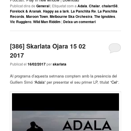
Publicat dins de
General
|
Etiquetat com a
Adala
,
Chalar
,
chalart58
,
Forelock & Aranak
,
Happy as a lark
,
La Panchita Re
,
La Panchita
Records
,
Maroon Town
,
Melbourne Ska Orchestra
,
The Ignobles
,
Vic Ruggiero
,
Wild Man Riddim
|
Deixa un comentari
[386] Skarlata Ojara 15 02
2017
Publicat el
16/02/2017
per
skarlata
Al programa d’aquesta setmana comptem amb la presència del
Guillem Simó “
Adala
” per presentar el seu primer LP, titulat “
Cel
“.