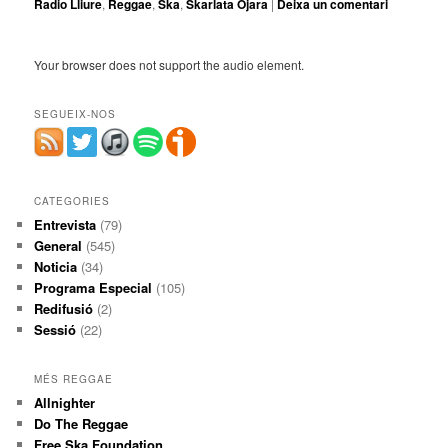
Radio Lliure
,
Reggae
,
Ska
,
Skarlata Ojara
|
Deixa un comentari
Your browser does not support the audio element.
SEGUEIX-NOS
CATEGORIES
Entrevista
(79)
General
(545)
Noticia
(34)
Programa Especial
(105)
Redifusió
(2)
Sessió
(22)
MÉS REGGAE
Allnighter
Do The Reggae
Free Ska Foundation