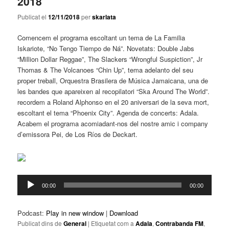
2018
Publicat el
12/11/2018
per
skarlata
Comencem el programa escoltant un tema de La Familia
Iskariote, “No Tengo Tiempo de Ná”. Novetats: Double Jabs
“Million Dollar Reggae”, The Slackers “Wrongful Suspiction”, Jr
Thomas & The Volcanoes “Chin Up”, tema adelanto del seu
proper treball, Orquestra Brasilera de Música Jamaicana, una de
les bandes que apareixen al recopilatori “Ska Around The World”.
recordem a Roland Alphonso en el 20 aniversari de la seva mort,
escoltant el tema “Phoenix City”. Agenda de concerts: Adala.
Acabem el programa acomiadant-nos del nostre amic i company
d’emissora Pei, de Los Ríos de Deckart.
Reproductor
00:00
00:00
d'àudio
Podcast:
Play in new window
|
Download
Publicat dins de
General
|
Etiquetat com a
Adala
,
Contrabanda FM
,