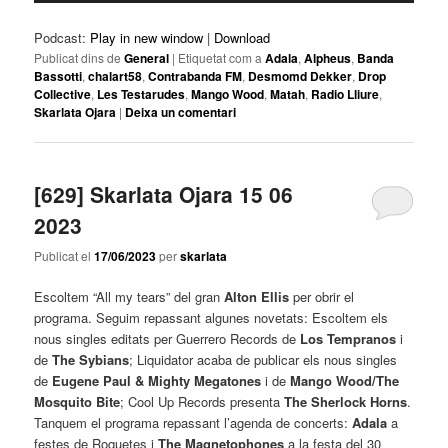
Podcast:
Play in new window
|
Download
Publicat dins de
General
|
Etiquetat com a
Adala
,
Alpheus
,
Banda
Bassotti
,
chalart58
,
Contrabanda FM
,
Desmomd Dekker
,
Drop
Collective
,
Les Testarudes
,
Mango Wood
,
Matah
,
Radio Lliure
,
Skarlata Ojara
|
Deixa un comentari
[629] Skarlata Ojara 15 06
2023
Publicat el
17/06/2023
per
skarlata
Escoltem “All my tears” del gran
Alton Ellis
per obrir el
programa. Seguim repassant algunes novetats: Escoltem els
nous singles editats per Guerrero Records de
Los Tempranos
i
de
The Sybians
; Liquidator acaba de publicar els nous singles
de
Eugene Paul & Mighty Megatones
i de
Mango Wood/The
Mosquito Bite
; Cool Up Records presenta
The Sherlock Horns
.
Tanquem el programa repassant l’agenda de concerts:
Adala
a
festes de Roquetes i
The Magnetophones
a la festa del 30