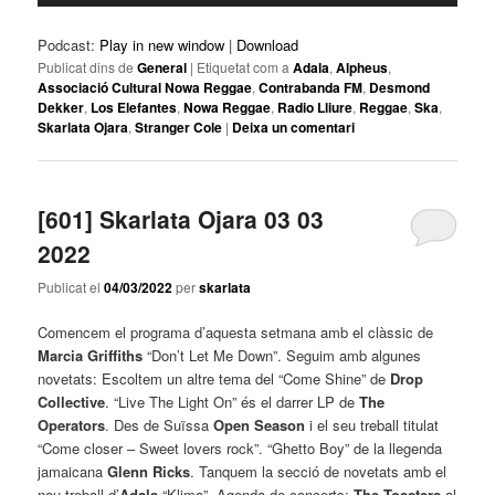
Podcast:
Play in new window
|
Download
Publicat dins de
General
|
Etiquetat com a
Adala
,
Alpheus
,
Associació Cultural Nowa Reggae
,
Contrabanda FM
,
Desmond
Dekker
,
Los Elefantes
,
Nowa Reggae
,
Radio Lliure
,
Reggae
,
Ska
,
Skarlata Ojara
,
Stranger Cole
|
Deixa un comentari
[601] Skarlata Ojara 03 03
2022
Publicat el
04/03/2022
per
skarlata
Comencem el programa d’aquesta setmana amb el clàssic de
Marcia Griffiths
“Don’t Let Me Down”. Seguim amb algunes
novetats: Escoltem un altre tema del “Come Shine” de
Drop
Collective
. “Live The Light On” és el darrer LP de
The
Operators
. Des de Suïssa
Open Season
i el seu treball titulat
“Come closer – Sweet lovers rock”. “Ghetto Boy” de la llegenda
jamaicana
Glenn Ricks
. Tanquem la secció de novetats amb el
nou treball d’
Adala
“Klima”. Agenda de concerts:
The Toasters
al