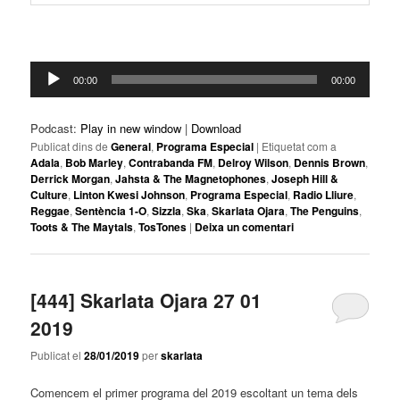
Reproductor
00:00
00:00
d'àudio
Podcast:
Play in new window
|
Download
Publicat dins de
General
,
Programa Especial
|
Etiquetat com a
Adala
,
Bob Marley
,
Contrabanda FM
,
Delroy Wilson
,
Dennis Brown
,
Derrick Morgan
,
Jahsta & The Magnetophones
,
Joseph Hill &
Culture
,
Linton Kwesi Johnson
,
Programa Especial
,
Radio Lliure
,
Reggae
,
Sentència 1-O
,
Sizzla
,
Ska
,
Skarlata Ojara
,
The Penguins
,
Toots & The Maytals
,
TosTones
|
Deixa un comentari
[444] Skarlata Ojara 27 01
2019
Publicat el
28/01/2019
per
skarlata
Comencem el primer programa del 2019 escoltant un tema dels