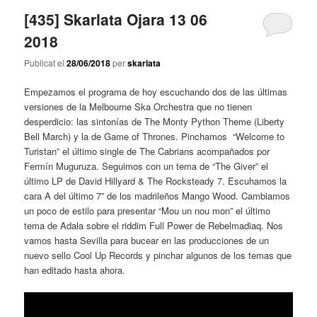
[435] Skarlata Ojara 13 06
2018
Publicat el
28/06/2018
per
skarlata
Empezamos el programa de hoy escuchando dos de las últimas
versiones de la Melbourne Ska Orchestra que no tienen
desperdicio: las sintonías de The Monty Python Theme (Liberty
Bell March) y la de Game of Thrones. Pinchamos “Welcome to
Turistan” el último single de The Cabrians acompañados por
Fermín Muguruza. Seguimos con un tema de “The Giver” el
último LP de David Hillyard & The Rocksteady 7. Escuhamos la
cara A del último 7” de los madrileños Mango Wood. Cambiamos
un poco de estilo para presentar “Mou un nou mon” el último
tema de Adala sobre el riddim Full Power de Rebelmadiaq. Nos
vamos hasta Sevilla para bucear en las producciones de un
nuevo sello Cool Up Records y pinchar algunos de los temas que
han editado hasta ahora.