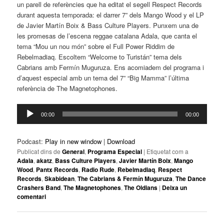
un parell de referències que ha editat el segell Respect Records
durant aquesta temporada: el darrer 7” dels Mango Wood y el LP
de Javier Martín Boix & Bass Culture Players. Punxem una de
les promesas de l’escena reggae catalana Adala, que canta el
tema “Mou un nou món” sobre el Full Power Riddim de
Rebelmadiaq. Escoltem “Welcome to Turistán” tema dels
Cabrians amb Fermín Muguruza. Ens acomiadem del programa i
d’aquest especial amb un tema del 7” “Big Mamma” l’última
referència de The Magnetophones.
Reproductor
00:00
00:00
d'àudio
Podcast:
Play in new window
|
Download
Publicat dins de
General
,
Programa Especial
|
Etiquetat com a
Adala
,
akatz
,
Bass Culture Players
,
Javier Martín Boix
,
Mango
Wood
,
Pantx Records
,
Radio Rude
,
Rebelmadiaq
,
Respect
Records
,
Skabidean
,
The Cabrians & Fermín Muguruza
,
The Dance
Crashers Band
,
The Magnetophones
,
The Oldians
|
Deixa un
comentari