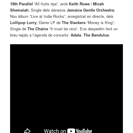
18th Parallel
“All fruits ripe”, amb
Keith Rowe
i
Micah
Shemaiah
; Single dels danesos
Jamaica Gentle Orchestra
;
Nou àlbum “Live at Indie Rocks”, enregistrat en directe, dels
Lollipop Lorry
; Darrer LP de
The Slackers
“Money is King”;
Single de
The Chains
“It must be nice”. Ens despedim fent un
breu repàs a l’agenda de concerts:
Adala
,
The Bandulus
.