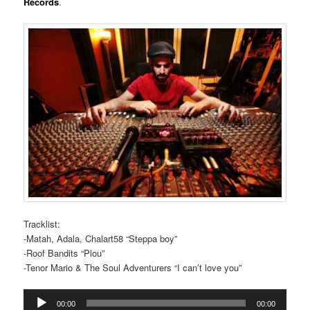
Records
.
Tracklist:
-Matah, Adala, Chalart58 “Steppa boy”
-Roof Bandits “Plou”
-Tenor Mario & The Soul Adventurers “I can’t love you”
Reproductor
00:00
00:00