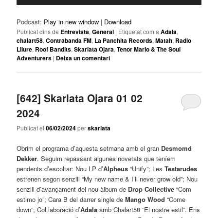
d'àudio
Podcast:
Play in new window
|
Download
Publicat dins de
Entrevista
,
General
|
Etiquetat com a
Adala
,
chalart58
,
Contrabanda FM
,
La Panchita Records
,
Matah
,
Radio
Lliure
,
Roof Bandits
,
Skarlata Ojara
,
Tenor Mario & The Soul
Adventurers
|
Deixa un comentari
[642] Skarlata Ojara 01 02
2024
Publicat el
06/02/2024
per
skarlata
Obrim el programa d’aquesta setmana amb el gran
Desmomd
Dekker
. Seguim repassant algunes novetats que teníem
pendents d’escoltar: Nou LP d’
Alpheus
“Unify”; Les
Testarudes
estrenen segon senzill “My new name & I’ll never grow old”; Nou
senzill d’avançament del nou àlbum de
Drop Collective
“Com
estimo jo”; Cara B del darrer single de
Mango Wood
“Come
down”; Col.laboració d’
Adala
amb Chalart58 “El nostre estil”. Ens