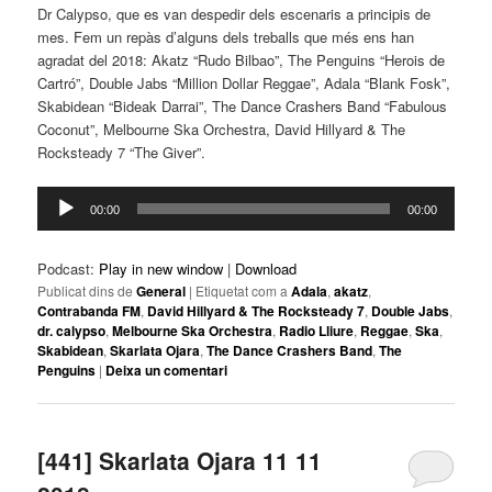
Dr Calypso, que es van despedir dels escenaris a principis de
mes. Fem un repàs d’alguns dels treballs que més ens han
agradat del 2018: Akatz “Rudo Bilbao”, The Penguins “Herois de
Cartró”, Double Jabs “Million Dollar Reggae”, Adala “Blank Fosk”,
Skabidean “Bideak Darrai”, The Dance Crashers Band “Fabulous
Coconut”, Melbourne Ska Orchestra, David Hillyard & The
Rocksteady 7 “The Giver”.
Reproductor
00:00
00:00
d'àudio
Podcast:
Play in new window
|
Download
Publicat dins de
General
|
Etiquetat com a
Adala
,
akatz
,
Contrabanda FM
,
David Hillyard & The Rocksteady 7
,
Double Jabs
,
dr. calypso
,
Melbourne Ska Orchestra
,
Radio Lliure
,
Reggae
,
Ska
,
Skabidean
,
Skarlata Ojara
,
The Dance Crashers Band
,
The
Penguins
|
Deixa un comentari
[441] Skarlata Ojara 11 11