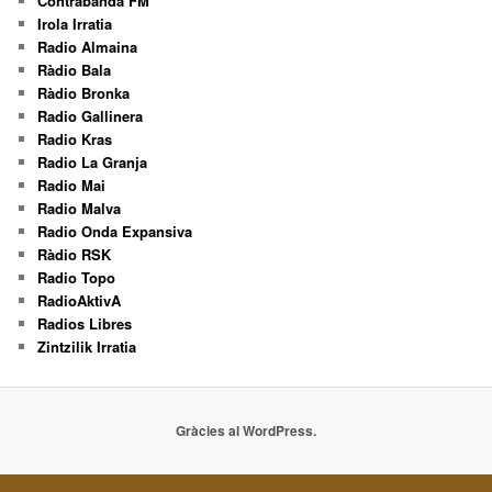
Contrabanda FM
Irola Irratia
Radio Almaina
Ràdio Bala
Ràdio Bronka
Radio Gallinera
Radio Kras
Radio La Granja
Radio Mai
Radio Malva
Radio Onda Expansiva
Ràdio RSK
Radio Topo
RadioAktivA
Radios Libres
Zintzilik Irratia
Gràcies al WordPress.