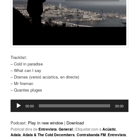
Tracklist:
– Cold in paradise
– What can I say
– Drames (versió acústica, en directe)
– Mr fireman
– Quantes pluges
Reproductor
00:00
00:00
d'àudio
Podcast:
Play in new window
|
Download
Publicat dins de
Entrevista
,
General
|
Etiquetat com a
Acústic
,
Adala
,
Adala & The Cold Decembers
,
Contrabanda FM
,
Entrevista
,