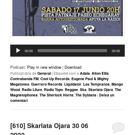
Reproductor
00:00
00:00
d'àudio
Podcast:
Play in new window
|
Download
Publicat dins de
General
|
Etiquetat com a
Adala
,
Alton Ellis
,
Contrabanda FM
,
Cool Up Records
,
Eugene Paul & Mighty
Megatones
,
Guerrero Records
,
Liquidator
,
Los Tempranos
,
Mango
Wood
,
Radio Lliure
,
Radio Topo
,
Reggae
,
Ska
,
Skarlata Ojara
,
The
Magnetophones
,
The Sherlock Horns
,
The Sybians
|
Deixa un
comentari
[610] Skarlata Ojara 30 06
2022