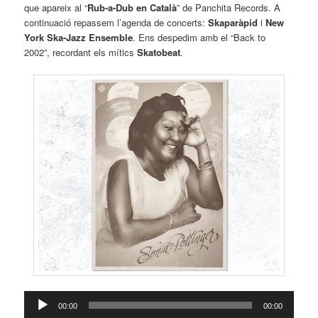
que apareix al “
Rub-a-Dub en Català
” de Panchita Records. A
continuació repassem l’agenda de concerts:
Skaparàpid
i
New
York Ska-Jazz Ensemble
. Ens despedim amb el “Back to
2002”, recordant els mítics
Skatobeat
.
Reproductor
00:00
00:00
d'àudio