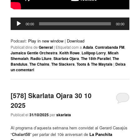
Reproductor
00:00
00:00
d'àudio
Podcast:
Play in new window
|
Download
Publicat dins de
General
|
Etiquetat com a
Adala
,
Contrabanda FM
,
Jamaica Gentle Orchestra
,
Keith Rowe
,
Lollipop Lorry
,
Micah
Shemaiah
,
Radio Lliure
,
Skarlata Ojara
,
The 18th Parallel
,
The
Bandulus
,
The Chains
,
The Slackers
,
Toots & The Maytals
|
Deixa
un comentari
[578] Skarlata Ojara 30 10
2025
Publicat el
31/10/2025
per
skarlata
Al programa d’aquesta setmana hem convidat al Gerard Casajús
“
Chalart58
” per parlar del 10è aniversari de
La Panchita