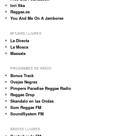
Iori Ska
Reggae.es
You And Me On A Jamboree
MITJANS LLIURES
La Directa
La Mosca
Massala
PROGRAMES DE RÀDIO
Bonus Track
Ovejas Negrax
Pimpers Paradise Reggae Radio
Reggae Drop
Skandalo en las Ondas
Som Reggae FM
SoundSystem FM
RÀDIOS LLIURES