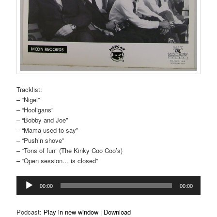
Tracklist:
– “Nigel”
– “Hooligans”
– “Bobby and Joe”
– “Mama used to say”
– “Push’n shove”
– “Tons of fun” (The Kinky Coo Coo’s)
– “Open session… is closed”
Reproductor
00:00
00:00
d'àudio
Podcast:
Play in new window
|
Download