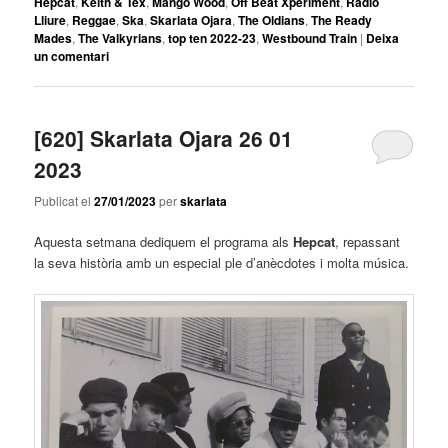
Hepcat
,
Keith & Tex
,
Mango Wood
,
Off Beat Xperiment
,
Radio
Lliure
,
Reggae
,
Ska
,
Skarlata Ojara
,
The Oldians
,
The Ready
Mades
,
The Valkyrians
,
top ten 2022-23
,
Westbound Train
|
Deixa
un comentari
[620] Skarlata Ojara 26 01
2023
Publicat el
27/01/2023
per
skarlata
Aquesta setmana dediquem el programa als
Hepcat
, repassant
la seva història amb un especial ple d’anècdotes i molta música.