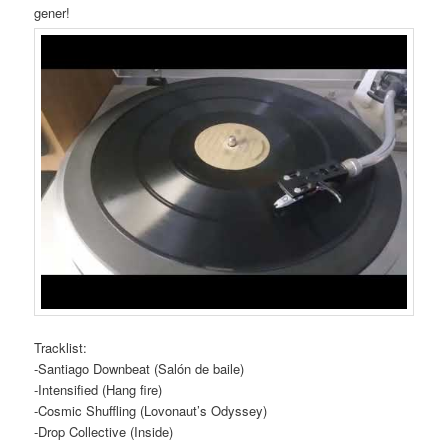
gener!
Tracklist:
-Santiago Downbeat (Salón de baile)
-Intensified (Hang fire)
-Cosmic Shuffling (Lovonaut’s Odyssey)
-Drop Collective (Inside)