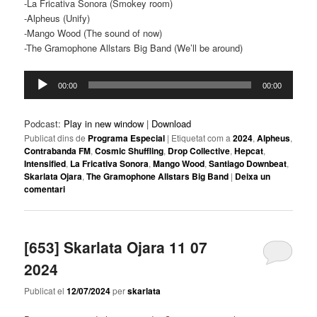
-La Fricativa Sonora (Smokey room)
-Alpheus (Unify)
-Mango Wood (The sound of now)
-The Gramophone Allstars Big Band (We’ll be around)
Reproductor
00:00
00:00
d'àudio
Podcast:
Play in new window
|
Download
Publicat dins de
Programa Especial
|
Etiquetat com a
2024
,
Alpheus
,
Contrabanda FM
,
Cosmic Shuffling
,
Drop Collective
,
Hepcat
,
Intensified
,
La Fricativa Sonora
,
Mango Wood
,
Santiago Downbeat
,
Skarlata Ojara
,
The Gramophone Allstars Big Band
|
Deixa un
comentari
[653] Skarlata Ojara 11 07
2024
Publicat el
12/07/2024
per
skarlata