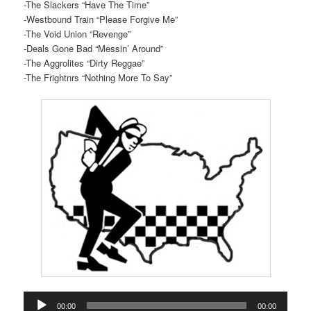
-The Slackers “Have The Time”
-Westbound Train “Please Forgive Me”
-The Void Union “Revenge”
-Deals Gone Bad “Messin’ Around”
-The Aggrolites “Dirty Reggae”
-The Frightnrs “Nothing More To Say”
Reproductor
00:00
00:00