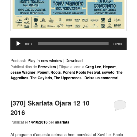
Reproductor
00:00
00:00
d'àudio
Podcast:
Play in new window
|
Download
Publicat dins de
Entrevista
|
Etiquetat com a
Greg Lee
,
Hepcat
,
Jesse Wagner
,
Ponent Roots
,
Ponent Roots Festval
,
soweto
,
The
Aggrolites
,
The Gaylads
,
The Uppertones
|
Deixa un comentari
[370] Skarlata Ojara 12 10
2016
Publicat el
14/10/2016
per
skarlata
Al programa d’aquesta setmana hem convidat al Xavi i el Pablo