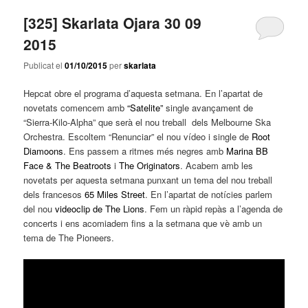
[325] Skarlata Ojara 30 09
2015
Publicat el
01/10/2015
per
skarlata
Hepcat obre el programa d’aquesta setmana. En l’apartat de
novetats comencem amb
“Satelite”
single avançament de
“Sierra-Kilo-Alpha” que serà el nou treball dels Melbourne Ska
Orchestra. Escoltem “Renunciar” el nou vídeo i single de
Root
Diamoons
. Ens passem a ritmes més negres amb
Marina BB
Face & The Beatroots
i
The Originators
. Acabem amb les
novetats per aquesta setmana punxant un tema del nou treball
dels francesos
65 Miles Street
. En l’apartat de notícies parlem
del nou
videoclip de The Lions
. Fem un ràpid repàs a l’agenda de
concerts i ens acomiadem fins a la setmana que vè amb un
tema de The Pioneers.