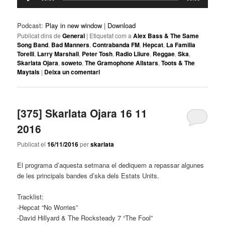
d'àudio
Podcast:
Play in new window
|
Download
Publicat dins de
General
|
Etiquetat com a
Alex Bass & The Same
Song Band
,
Bad Manners
,
Contrabanda FM
,
Hepcat
,
La Familia
Torelli
,
Larry Marshall
,
Peter Tosh
,
Radio Lliure
,
Reggae
,
Ska
,
Skarlata Ojara
,
soweto
,
The Gramophone Allstars
,
Toots & The
Maytals
|
Deixa un comentari
[375] Skarlata Ojara 16 11
2016
Publicat el
16/11/2016
per
skarlata
El programa d’aquesta setmana el dediquem a repassar algunes
de les principals bandes d’ska dels Estats Units.
Tracklist:
-Hepcat “No Worries”
-David Hillyard & The Rocksteady 7 “The Fool”