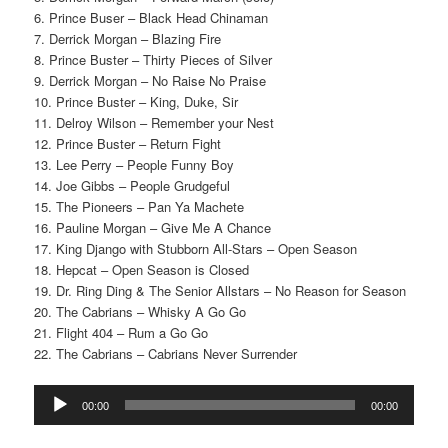
6. Prince Buser – Black Head Chinaman
7. Derrick Morgan – Blazing Fire
8. Prince Buster – Thirty Pieces of Silver
9. Derrick Morgan – No Raise No Praise
10. Prince Buster –
King, Duke, Sir
11. Delroy Wilson – Remember your Nest
12. Prince Buster – Return Fight
13. Lee Perry – People Funny Boy
14. Joe Gibbs – People Grudgeful
15. The Pioneers – Pan Ya Machete
16. Pauline Morgan – Give Me A Chance
17. King Django with Stubborn All-Stars – Open Season
18. Hepcat – Open Season is Closed
19. Dr. Ring Ding & The Senior Allstars – No Reason for Season
20. The Cabrians – Whisky A Go Go
21. Flight 404 – Rum a Go Go
22. The Cabrians – Cabrians Never Surrender
Reproductor
00:00
00:00
d'àudio