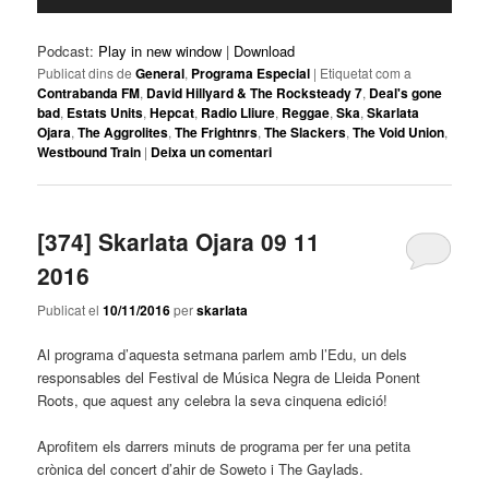
d'àudio
Podcast:
Play in new window
|
Download
Publicat dins de
General
,
Programa Especial
|
Etiquetat com a
Contrabanda FM
,
David Hillyard & The Rocksteady 7
,
Deal's gone
bad
,
Estats Units
,
Hepcat
,
Radio Lliure
,
Reggae
,
Ska
,
Skarlata
Ojara
,
The Aggrolites
,
The Frightnrs
,
The Slackers
,
The Void Union
,
Westbound Train
|
Deixa un comentari
[374] Skarlata Ojara 09 11
2016
Publicat el
10/11/2016
per
skarlata
Al programa d’aquesta setmana parlem amb l’Edu, un dels
responsables del Festival de Música Negra de Lleida Ponent
Roots, que aquest any celebra la seva cinquena edició!
Aprofitem els darrers minuts de programa per fer una petita
crònica del concert d’ahir de Soweto i The Gaylads.