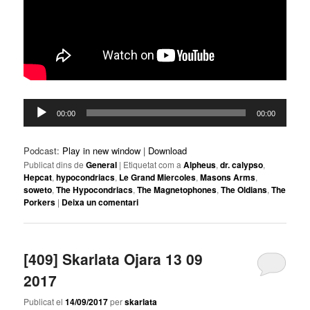
Reproductor
00:00
00:00
d'àudio
Podcast:
Play in new window
|
Download
Publicat dins de
General
|
Etiquetat com a
Alpheus
,
dr. calypso
,
Hepcat
,
hypocondriacs
,
Le Grand Miercoles
,
Masons Arms
,
soweto
,
The Hypocondriacs
,
The Magnetophones
,
The Oldians
,
The
Porkers
|
Deixa un comentari
[409] Skarlata Ojara 13 09
2017
Publicat el
14/09/2017
per
skarlata