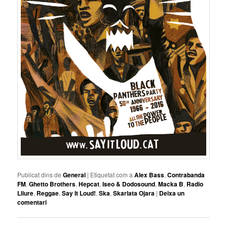
Publicat dins de
General
|
Etiquetat com a
Alex Bass
,
Contrabanda
FM
,
Ghetto Brothers
,
Hepcat
,
Iseo & Dodosound
,
Macka B
,
Radio
Lliure
,
Reggae
,
Say It Loud!
,
Ska
,
Skarlata Ojara
|
Deixa un
comentari