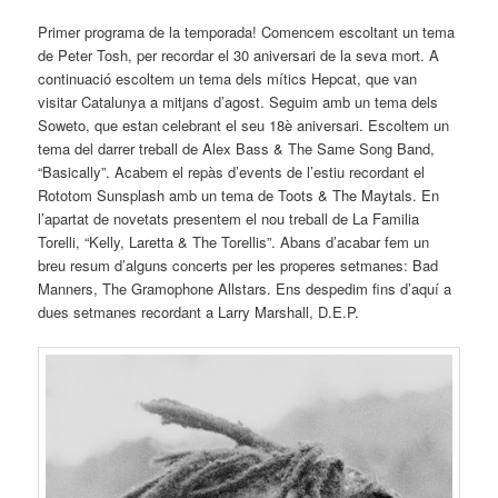
Primer programa de la temporada! Comencem escoltant un tema
de Peter Tosh, per recordar el 30 aniversari de la seva mort. A
continuació escoltem un tema dels mítics Hepcat, que van
visitar Catalunya a mitjans d’agost. Seguim amb un tema dels
Soweto, que estan celebrant el seu 18è aniversari. Escoltem un
tema del darrer treball de Alex Bass & The Same Song Band,
“Basically”. Acabem el repàs d’events de l’estiu recordant el
Rototom Sunsplash amb un tema de Toots & The Maytals. En
l’apartat de novetats presentem el nou treball de La Familia
Torelli, “Kelly, Laretta & The Torellis”. Abans d’acabar fem un
breu resum d’alguns concerts per les properes setmanes: Bad
Manners, The Gramophone Allstars. Ens despedim fins d’aquí a
dues setmanes recordant a Larry Marshall, D.E.P.