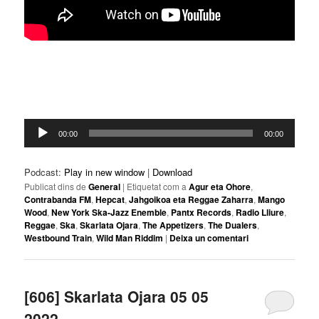
Reproductor
00:00
00:00
d'àudio
Podcast:
Play in new window
|
Download
Publicat dins de
General
|
Etiquetat com a
Agur eta Ohore
,
Contrabanda FM
,
Hepcat
,
Jahgoikoa eta Reggae Zaharra
,
Mango
Wood
,
New York Ska-Jazz Enemble
,
Pantx Records
,
Radio Lliure
,
Reggae
,
Ska
,
Skarlata Ojara
,
The Appetizers
,
The Dualers
,
Westbound Train
,
Wild Man Riddim
|
Deixa un comentari
[606] Skarlata Ojara 05 05
2022