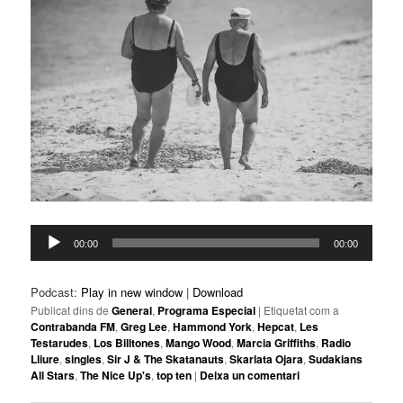
Reproductor
00:00
00:00
d'àudio
Podcast:
Play in new window
|
Download
Publicat dins de
General
,
Programa Especial
|
Etiquetat com a
Contrabanda FM
,
Greg Lee
,
Hammond York
,
Hepcat
,
Les
Testarudes
,
Los Billtones
,
Mango Wood
,
Marcia Griffiths
,
Radio
Lliure
,
singles
,
Sir J & The Skatanauts
,
Skarlata Ojara
,
Sudakians
All Stars
,
The Nice Up's
,
top ten
|
Deixa un comentari