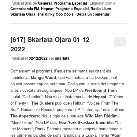
Publicat dins de
General
,
Programa Especial
|
Etiquetat com a
Contrabanda FM
,
Hepcat
,
Programa Especial
,
Radio Lliure
,
Skarlata Ojara
,
The Kinky Coo Coo's
|
Deixa un comentari
[617] Skarlata Ojara 01 12
2022
Publicat el
02/12/2022
per
skarlata
Comencem el programa d’aquesta setmana escoltant els
madrilenys
Mango Wood
, que van actuar a La Deskomunal
aquest passat cap de setmana. Dediquem la resta del programa
a les novetats discogràfiques: Nou LP de
Westbound Train
titulat “Dedication”; Nou single instrumental de
Hepcat
, “7 Years
of Plenty”;
The Dualers
publiquen l’àlbum “Voices From The
Sun”; Badasonic Records presenta l’LP
“Listen Up!” dels italians
The Appetizers
; Nou single dels noruegs
Wild Man Riddim
,
“More Horns”; Nou LP dels
New York Ska-Jazz Enemble
, “
In
the Moment”; Pantx Records presenta el projecte homenatge a
les primeres bandes de sons jamaicans a Euskal Herria “
Agur