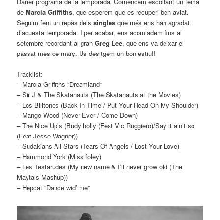
Darrer programa de la temporada. Comencem escoltant un tema
de
Marcia Griffiths
, que esperem que es recuperi ben aviat.
Seguim fent un repàs dels
singles
que més ens han agradat
d’aquesta temporada. I per acabar, ens acomiadem fins al
setembre recordant al gran
Greg Lee
, que ens va deixar el
passat mes de març. Us desitgem un bon estiu!!
Tracklist:
– Marcia Griffiths “Dreamland”
– Sir J & The Skatanauts (The Skatanauts at the Movies)
– Los Billtones (Back In Time / Put Your Head On My Shoulder)
– Mango Wood (Never Ever / Come Down)
– The Nice Up’s (Budy holly (Feat Vic Ruggiero)/Say it ain’t so
(Feat Jesse Wagner))
– Sudakians All Stars (Tears Of Angels / Lost Your Love)
– Hammond York (Miss foley)
– Les Testarudes (My new name & I’ll never grow old (The
Maytals Mashup))
– Hepcat “Dance wid’ me”