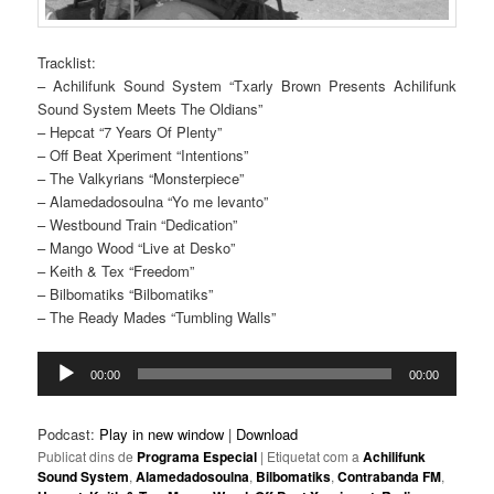
Tracklist:
– Achilifunk Sound System “Txarly Brown Presents Achilifunk
Sound System Meets The Oldians”
– Hepcat “7 Years Of Plenty”
– Off Beat Xperiment “Intentions”
– The Valkyrians “Monsterpiece”
– Alamedadosoulna “Yo me levanto”
– Westbound Train “Dedication”
– Mango Wood “Live at Desko”
– Keith & Tex “Freedom”
– Bilbomatiks “Bilbomatiks”
– The Ready Mades “Tumbling Walls”
Reproductor
00:00
00:00
d'àudio
Podcast:
Play in new window
|
Download
Publicat dins de
Programa Especial
|
Etiquetat com a
Achilifunk
Sound System
,
Alamedadosoulna
,
Bilbomatiks
,
Contrabanda FM
,