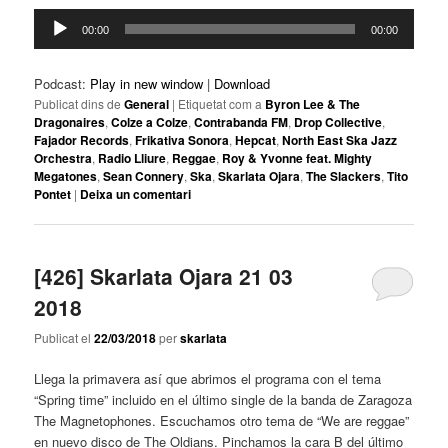
Reproductor
00:00
00:00
d'àudio
Podcast:
Play in new window
|
Download
Publicat dins de
General
|
Etiquetat com a
Byron Lee & The
Dragonaires
,
Colze a Colze
,
Contrabanda FM
,
Drop Collective
,
Fajador Records
,
Frikativa Sonora
,
Hepcat
,
North East Ska Jazz
Orchestra
,
Radio Lliure
,
Reggae
,
Roy & Yvonne feat. Mighty
Megatones
,
Sean Connery
,
Ska
,
Skarlata Ojara
,
The Slackers
,
Tito
Pontet
|
Deixa un comentari
[426] Skarlata Ojara 21 03
2018
Publicat el
22/03/2018
per
skarlata
Llega la primavera así que abrimos el programa con el tema
“Spring time” incluido en el último single de la banda de Zaragoza
The Magnetophones. Escuchamos otro tema de “We are reggae”
en nuevo disco de The Oldians. Pinchamos la cara B del último