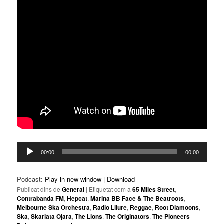
Reproductor
00:00
00:00
d'àudio
Podcast:
Play in new window
|
Download
Publicat dins de
General
|
Etiquetat com a
65 Miles Street
,
Contrabanda FM
,
Hepcat
,
Marina BB Face & The Beatroots
,
Melbourne Ska Orchestra
,
Radio Lliure
,
Reggae
,
Root Diamoons
,
Ska
,
Skarlata Ojara
,
The Lions
,
The Originators
,
The Pioneers
|