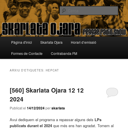
Aneu
Aneu
Reggae Radio Show
al
al
Cerca
contingut
contingut
principal
secundari
Skarlata Ojara
Menú
Pàgina d'inici
Skarlata Ojara
Horari d’emissió
principal
Formes de Contacte
Contrabanda FM
ARXIU D'ETIQUETES:
HEPCAT
[560] Skarlata Ojara 12 12
2024
Publicat el
14/12/2024
per
skarlata
Avui dediquem el programa a repassar alguns dels
LPs
publicats durant el 2024
que més ens han agradat. Tornem al