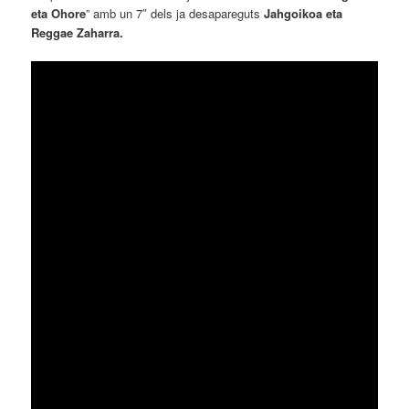
eta Ohore
” amb un 7″ dels ja desapareguts
Jahgoikoa eta
Reggae Zaharra
.