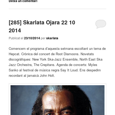
Deixa un comentari
[285] Skarlata Ojara 22 10
2014
Publicat el
23/10/2014
per
skarlata
Comencem el programa d’aquesta setmana escoltant un tema de
Hepcat. Crònica del concert de Root Diamoons. Novetats
discogràfiques: New York Ska-Jazz Ensemble, North East Ska
Jazz Orchestra, The Crepitans. Agenda de concerts: Myles
Sanko al festival de música negra Say It Loud. Ens despedim
recordant al jamaicà John Holt.