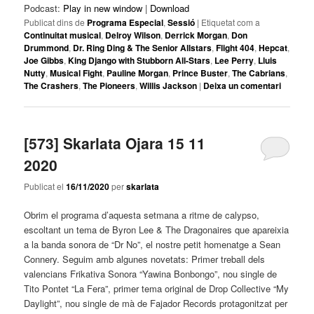
Podcast:
Play in new window
|
Download
Publicat dins de
Programa Especial
,
Sessió
|
Etiquetat com a
Continuitat musical
,
Delroy Wilson
,
Derrick Morgan
,
Don
Drummond
,
Dr. Ring Ding & The Senior Allstars
,
Flight 404
,
Hepcat
,
Joe Gibbs
,
King Django with Stubborn All-Stars
,
Lee Perry
,
Lluis
Nutty
,
Musical Fight
,
Pauline Morgan
,
Prince Buster
,
The Cabrians
,
The Crashers
,
The Pioneers
,
Willis Jackson
|
Deixa un comentari
[573] Skarlata Ojara 15 11
2020
Publicat el
16/11/2020
per
skarlata
Obrim el programa d’aquesta setmana a ritme de calypso,
escoltant un tema de Byron Lee & The Dragonaires que apareixia
a la banda sonora de “Dr No”, el nostre petit homenatge a Sean
Connery. Seguim amb algunes novetats: Primer treball dels
valencians Frikativa Sonora “Yawina Bonbongo”, nou single de
Tito Pontet “La Fera”, primer tema original de Drop Collective “My
Daylight”, nou single de mà de Fajador Records protagonitzat per