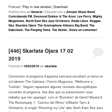
Podcast:
Play in new window
|
Download
Publicat dins de
General
|
Etiquetat com a
Amusic Skazz Band
,
Contrabanda FM
,
Desmond Dekker & The Aces
,
Lee Perry
,
Mighty
Megatones
,
North East Ska Jazz Orchestra
,
Radio Lliure
,
Reggae
,
Ska
,
Skarlata Ojara
,
The Gramophone Allstars Big Band
,
The
Indecision
,
The Peeping Toms
,
The Skints
|
Deixa un comentari
[446] Skarlata Ojara 17 02
2019
Publicat el
18/02/2019
per
skarlata
Comencem el programa d’aquesta setmana escoltant un tema on
col.laboren The Cabrians i Fermin Muguruza, “Wellcome a
Turistán”. Seguim repassant algunes novetats discogràfiques
(novetats al programa, feia dies que no presentavem nous
treballs) que han aparegut, com el “Burrulero” de David Hillyard &
The Rocksteady 7, “Camino del Ritmo” d’Alberto Tarín &
Orchestra, el single “Shocking my Life” dels North East Ska Jazz