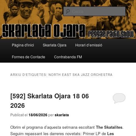
Aneu
Aneu
Reggae Radio Show
al
al
Cerca
contingut
contingut
principal
secundari
Skarlata Ojara
Menú
Pàgina d'inici
Skarlata Ojara
Horari d’emissió
principal
Formes de Contacte
Contrabanda FM
ARXIU D'ETIQUETES:
NORTH EAST SKA JAZZ ORCHESTRA
[592] Skarlata Ojara 18 06
2026
Publicat el
18/06/2026
per
skarlata
Obrim el programa d’aquesta setmana escoltant
The Skatalites
.
Seguim repassant les darreres novetats: Primer LP de
Les