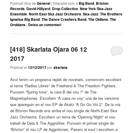
Publicat dins de
General
|
Etiquetat com a
Big Band
,
Brixton
Records
,
David Hillyard
,
Drop Collective
,
New York Ska-Jazz
Ensemble
,
North East Ska Jazz Orchestra
,
Ska-Jazz
,
The Brothers
Ignatius Big Band
,
The Dance Crashers Band
,
The Oldians
,
The
Orobians
|
Deixa un comentari
[418] Skarlata Ojara 06 12
2017
Publicat el
12/12/2017
per
skarlata
Avui tenim un programa replet de novetats, comencem escoltant
el tema “Radios Libres” de Freehand & The Freedom Fighters.
Punxem “Spring time”, la cara B del nou 7” de The
Magnetophones. Escoltem “A casa no voy” una de les versions
que apareguin en el nou EP de Akatz “A Go Go Vol.2”. De la mà
de Brixton Records ens arriba el nou single de North-East Ska
Jazz Orchestra. Escoltem un tema de “Opening Nigth” el nou
treball de Dela & The Aggrolites. Punxem el primer single de
“Brixton” el nou LP de Aggrotones. Pasem al soul i escoltem a