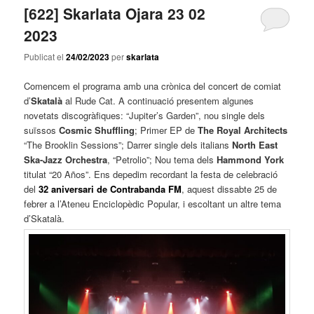
[622] Skarlata Ojara 23 02
2023
Publicat el
24/02/2023
per
skarlata
Comencem el programa amb una crònica del concert de comiat
d’
Skatalà
al Rude Cat. A continuació presentem algunes
novetats discogràfiques: “Jupiter’s Garden”, nou single dels
suïssos
Cosmic Shuffling
; Primer EP de
The Royal Architects
“The Brooklin Sessions”; Darrer single dels italians
North East
Ska-Jazz Orchestra
, “Petrolio”; Nou tema dels
Hammond York
titulat “20 Años”. Ens depedim recordant la festa de celebració
del
32 aniversari de Contrabanda FM
, aquest dissabte 25 de
febrer a l’Ateneu Enciclopèdic Popular, i escoltant un altre tema
d’Skatalà.