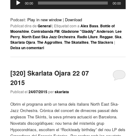
00:00
00:00
d'àudio
Podcast:
Play in new window
|
Download
Publicat dins de
General
|
Etiquetat com a
Alex Bass
,
Bottle of
Moonshine
,
Contrabanda FM
,
Gladstone "Gladdy" Anderson
,
Lee
Perry
,
North East Ska Jazz Orchestra
,
Radio Lliure
,
Reggae
,
Ska
,
Skarlata Ojara
,
The Aggrolites
,
The Skatalites
,
The Slackers
|
Deixa un comentari
[320] Skarlata Ojara 22 07
2015
Publicat el
24/07/2015
per
skarlata
Obrim el programa amb un tema dels italians North East Ska-
Jazz Orchestra. Crònica del concert de dimecres passat dels
anglesos The Skints, la seva primera actuació en Barcelona.
Novetats discogràfiques: nou tema del misteriós grup
Hypocondriacs, escoltem el “Rockteady birthday” del nou LP dels
Granadians del Espacio Exterior. Per acabar amb les novetats