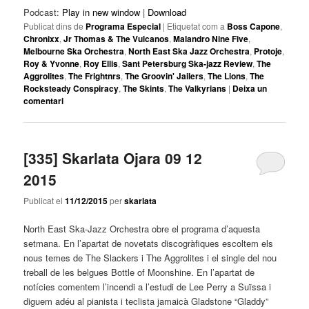
Podcast:
Play in new window
|
Download
Publicat dins de
Programa Especial
|
Etiquetat com a
Boss Capone
,
Chronixx
,
Jr Thomas & The Vulcanos
,
Malandro Nine Five
,
Melbourne Ska Orchestra
,
North East Ska Jazz Orchestra
,
Protoje
,
Roy & Yvonne
,
Roy Ellis
,
Sant Petersburg Ska-jazz Review
,
The
Aggrolites
,
The Frightnrs
,
The Groovin' Jailers
,
The Lions
,
The
Rocksteady Conspiracy
,
The Skints
,
The Valkyrians
|
Deixa un
comentari
[335] Skarlata Ojara 09 12
2015
Publicat el
11/12/2015
per
skarlata
North East Ska-Jazz Orchestra obre el programa d’aquesta
setmana. En l’apartat de novetats discogràfiques escoltem els
nous temes de The Slackers i The Aggrolites i el single del nou
treball de les belgues Bottle of Moonshine. En l’apartat de
notícies comentem l’incendi a l’estudi de Lee Perry a Suïssa i
diguem adéu al pianista i teclista jamaicà Gladstone “Gladdy”