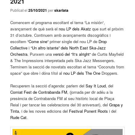
2021
Publicat el
25/10/2021
per
skarlata
Comencem el programa escoltant el tema “La
misión
“,
avançament de què serà el
nou LP dels
Akatz
que surt el pròxim
31 d’octubre. Continuem amb avançaments discogràfics i
escoltem
“
Come
sine
“
primer single del nou LP de
Drop
Collective
i
“Un
altro
istante
” dels
North
East
Ska
-Jazz
Orchestra
. Punxem una
versió del “
It
‘s
alright
“
de Curtis Mayfield
&
The
Impressions
interpretada
pels
Ska
Jazz
Messengers
.
Terminem la secció de novetats
escoltan
el tema “
Coconuts
from
space
” que obre i dóna títol al
nou LP dels
The
One
Droppers.
Recuperem la secció d’agenda: parlem del
Say It Loud
, del
Comiat Fest de Contrabanda FM
, (jornada per dir adéu a la
presència de Contrabanda FM al seu històric local de Plaça
Reial i per tancar les celebracions del 30 aniversari), del
Grapa y
Tinta
, i de les noves edicions del
Festival Ponent Roots
i del
Rude Cat
.