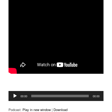
Reproductor
00:00
00:00
d'àudio
Podcast:
Play in new window
|
Download