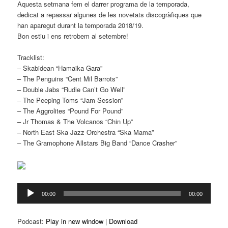
Aquesta setmana fem el darrer programa de la temporada,
dedicat a repassar algunes de les novetats discogràfiques que
han aparegut durant la temporada 2018/19.
Bon estiu i ens retrobem al setembre!
Tracklist:
– Skabidean “Hamaika Gara”
– The Penguins “Cent Mil Barrots”
– Double Jabs “Rudie Can’t Go Well”
– The Peeping Toms “Jam Session”
– The Aggrolites “Pound For Pound”
– Jr Thomas & The Volcanos “Chin Up”
– North East Ska Jazz Orchestra “Ska Mama”
– The Gramophone Allstars Big Band “Dance Crasher”
Reproductor
00:00
00:00
d'àudio
Podcast:
Play in new window
|
Download