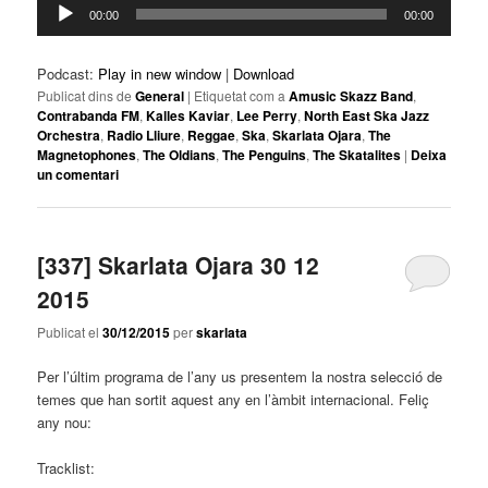
Reproductor
00:00
00:00
d'àudio
Podcast:
Play in new window
|
Download
Publicat dins de
General
|
Etiquetat com a
Amusic Skazz Band
,
Contrabanda FM
,
Kalles Kaviar
,
Lee Perry
,
North East Ska Jazz
Orchestra
,
Radio Lliure
,
Reggae
,
Ska
,
Skarlata Ojara
,
The
Magnetophones
,
The Oldians
,
The Penguins
,
The Skatalites
|
Deixa
un comentari
[337] Skarlata Ojara 30 12
2015
Publicat el
30/12/2015
per
skarlata
Per l’últim programa de l’any us presentem la nostra selecció de
temes que han sortit aquest any en l’àmbit internacional. Feliç
any nou:
Tracklist: