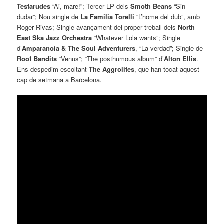
Testarudes
“Ai, mare!”; Tercer LP dels
Smoth Beans
“Sin
dudar”; Nou single de
La Familia Torelli
“L’home del dub”, amb
Roger Rivas; Single avançament del proper treball dels
North
East Ska Jazz Orchestra
“Whatever Lola wants”; Single
d’
Amparanoia & The Soul Adventurers
, “La verdad”; Single de
Roof Bandits
“Venus”; “The posthumous album” d’
Alton Ellis
.
Ens despedim escoltant
The Aggrolites
, que han tocat aquest
cap de setmana a Barcelona.