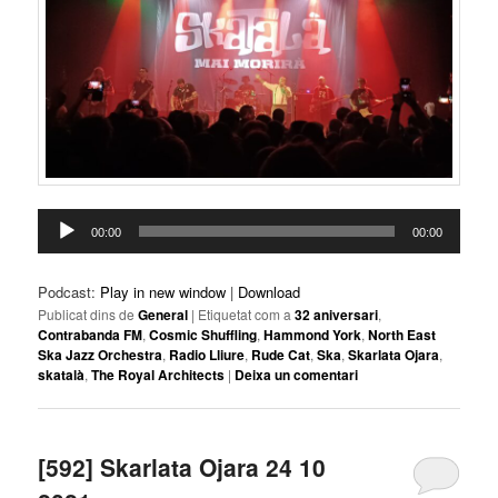
Reproductor
00:00
00:00
d'àudio
Podcast:
Play in new window
|
Download
Publicat dins de
General
|
Etiquetat com a
32 aniversari
,
Contrabanda FM
,
Cosmic Shuffling
,
Hammond York
,
North East
Ska Jazz Orchestra
,
Radio Lliure
,
Rude Cat
,
Ska
,
Skarlata Ojara
,
skatalà
,
The Royal Architects
|
Deixa un comentari
[592] Skarlata Ojara 24 10