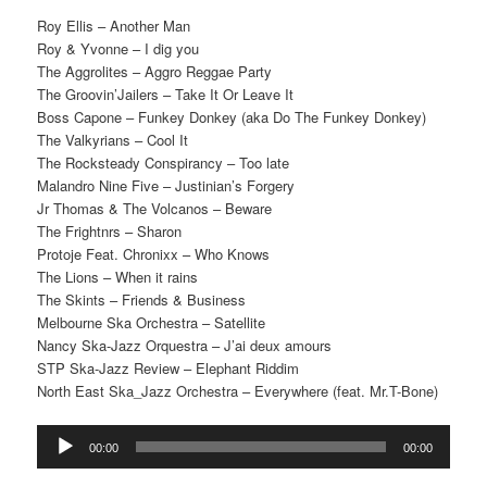
Roy Ellis – Another Man
Roy & Yvonne – I dig you
The Aggrolites – Aggro Reggae Party
The Groovin’Jailers – Take It Or Leave It
Boss Capone – Funkey Donkey (aka Do The Funkey Donkey)
The Valkyrians – Cool It
The Rocksteady Conspirancy – Too late
Malandro Nine Five – Justinian’s Forgery
Jr Thomas & The Volcanos – Beware
The Frightnrs – Sharon
Protoje Feat. Chronixx – Who Knows
The Lions – When it rains
The Skints – Friends & Business
Melbourne Ska Orchestra – Satellite
Nancy Ska-Jazz Orquestra – J’ai deux amours
STP Ska-Jazz Review – Elephant Riddim
North East Ska_Jazz Orchestra – Everywhere (feat. Mr.T-Bone)
Reproductor
00:00
00:00
d'àudio