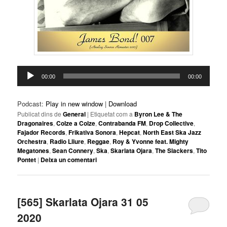
Reproductor
00:00
00:00
d'àudio
Podcast:
Play in new window
|
Download
Publicat dins de
General
|
Etiquetat com a
Byron Lee & The
Dragonaires
,
Colze a Colze
,
Contrabanda FM
,
Drop Collective
,
Fajador Records
,
Frikativa Sonora
,
Hepcat
,
North East Ska Jazz
Orchestra
,
Radio Lliure
,
Reggae
,
Roy & Yvonne feat. Mighty
Megatones
,
Sean Connery
,
Ska
,
Skarlata Ojara
,
The Slackers
,
Tito
Pontet
|
Deixa un comentari
[565] Skarlata Ojara 31 05
2020