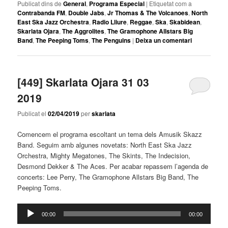
Publicat dins de
General
,
Programa Especial
|
Etiquetat com a
Contrabanda FM
,
Double Jabs
,
Jr Thomas & The Volcanoes
,
North
East Ska Jazz Orchestra
,
Radio Lliure
,
Reggae
,
Ska
,
Skabidean
,
Skarlata Ojara
,
The Aggrolites
,
The Gramophone Allstars Big
Band
,
The Peeping Toms
,
The Penguins
|
Deixa un comentari
[449] Skarlata Ojara 31 03
2019
Publicat el
02/04/2019
per
skarlata
Comencem el programa escoltant un tema dels Amusik Skazz
Band. Seguim amb algunes novetats: North East Ska Jazz
Orchestra, Mighty Megatones, The Skints, The Indecision,
Desmond Dekker & The Aces. Per acabar repassem l’agenda de
concerts: Lee Perry, The Gramophone Allstars Big Band, The
Peeping Toms.
Reproductor
00:00
00:00
d'àudio