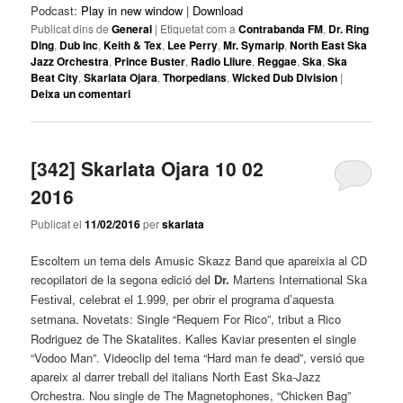
Podcast:
Play in new window
|
Download
Publicat dins de
General
|
Etiquetat com a
Contrabanda FM
,
Dr. Ring
Ding
,
Dub Inc
,
Keith & Tex
,
Lee Perry
,
Mr. Symarip
,
North East Ska
Jazz Orchestra
,
Prince Buster
,
Radio Lliure
,
Reggae
,
Ska
,
Ska
Beat City
,
Skarlata Ojara
,
Thorpedians
,
Wicked Dub Division
|
Deixa un comentari
[342] Skarlata Ojara 10 02
2016
Publicat el
11/02/2016
per
skarlata
Escoltem un tema dels Amusic Skazz Band que apareixia al CD
recopilatori de la segona edició del
Dr.
Martens International Ska
Festival, celebrat el 1.999, per obrir el programa d’aquesta
. Novetats: Single “Requem For Rico”, tribut a Rico
setmana
Rodriguez de The Skatalites. Kalles Kaviar presenten el single
“Vodoo Man”. Videoclip del tema “Hard man fe dead”, versió que
apareix al darrer treball del italians North East Ska-Jazz
Orchestra. Nou single de The Magnetophones, “Chicken Bag”