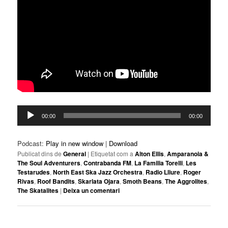
Reproductor
00:00
00:00
d'àudio
Podcast:
Play in new window
|
Download
Publicat dins de
General
|
Etiquetat com a
Alton Ellis
,
Amparanoia &
The Soul Adventurers
,
Contrabanda FM
,
La Familia Torelli
,
Les
Testarudes
,
North East Ska Jazz Orchestra
,
Radio Lliure
,
Roger
Rivas
,
Roof Bandits
,
Skarlata Ojara
,
Smoth Beans
,
The Aggrolites
,
The Skatalites
|
Deixa un comentari