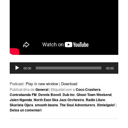
Reproductor
00:00
00:00
d'àudio
Podcast:
Play in new window
|
Download
Publicat dins de
General
|
Etiquetat com a
Coco Crashers
,
Contrabanda FM
,
Dennis Bovell
,
Dub Inc
,
Ghost Town Weekend
,
Jalen Ngonda
,
North East Ska Jazz Orchestra
,
Radio Lliure
,
Skarlata Ojara
,
smooth beans
,
The Soul Adventurers
,
Ximielgalo!
|
Deixa un comentari