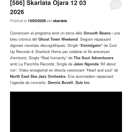
[586] Skarlata Ojara 12 03
2026
Publicat el
13/03/2026
per
skarlata
Comencem el programa amb un tema dels
Smooth Beans
i una
breu crònica del
Ghost Town Weekend
. Seguim repassant
algunes novetats discogràfiques: Single “
Ximielgalo!
” de Cool
Up Records & Sherlock Horns per celebrar el 5è aniversari
d’emissió; Single “Real humanity” de
The Soul Adventurers
amb La Panchita Records; Single de
Jalen Ngonda
“All about
me”; Video enregistrat en directe versionant “Heart and soul” de
North East Ska Jazz Orchestra
. Ens acomiadem repassant
l’agenda de concerts:
Dennis Bovell
,
Dub Inc
.