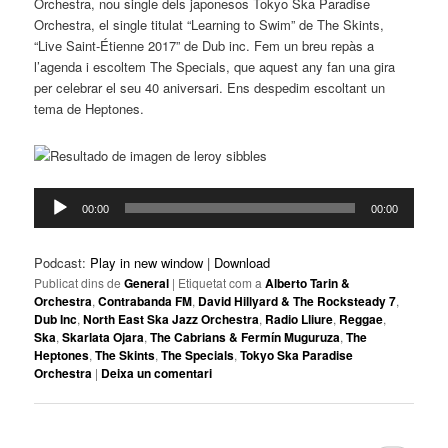
Orchestra, nou single dels japonesos Tokyo Ska Paradise
Orchestra, el single titulat “Learning to Swim” de The Skints,
“Live Saint-Étienne 2017” de Dub inc. Fem un breu repàs a
l’agenda i escoltem The Specials, que aquest any fan una gira
per celebrar el seu 40 aniversari. Ens despedim escoltant un
tema de Heptones.
Reproductor
00:00
00:00
d'àudio
Podcast:
Play in new window
|
Download
Publicat dins de
General
|
Etiquetat com a
Alberto Tarin &
Orchestra
,
Contrabanda FM
,
David Hillyard & The Rocksteady 7
,
Dub Inc
,
North East Ska Jazz Orchestra
,
Radio Lliure
,
Reggae
,
Ska
,
Skarlata Ojara
,
The Cabrians & Fermín Muguruza
,
The
Heptones
,
The Skints
,
The Specials
,
Tokyo Ska Paradise
Orchestra
|
Deixa un comentari