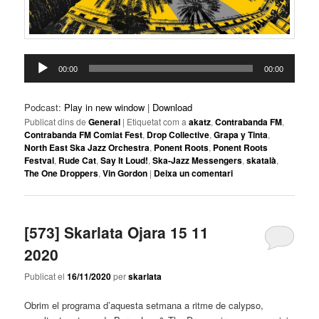
Reproductor
00:00
00:00
d'àudio
Podcast:
Play in new window
|
Download
Publicat dins de
General
|
Etiquetat com a
akatz
,
Contrabanda FM
,
Contrabanda FM Comiat Fest
,
Drop Collective
,
Grapa y Tinta
,
North East Ska Jazz Orchestra
,
Ponent Roots
,
Ponent Roots
Festval
,
Rude Cat
,
Say It Loud!
,
Ska-Jazz Messengers
,
skatalà
,
The One Droppers
,
Vin Gordon
|
Deixa un comentari
[573] Skarlata Ojara 15 11
2020
Publicat el
16/11/2020
per
skarlata
Obrim el programa d’aquesta setmana a ritme de calypso,