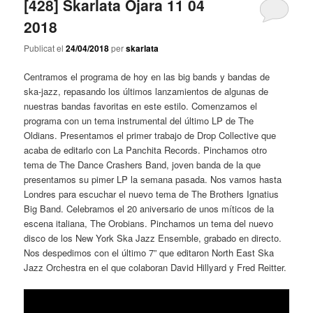
[428] Skarlata Ojara 11 04
2018
Publicat el
24/04/2018
per
skarlata
Centramos el programa de hoy en las big bands y bandas de
ska-jazz, repasando los últimos lanzamientos de algunas de
nuestras bandas favoritas en este estilo. Comenzamos el
programa con un tema instrumental del último LP de The
Oldians. Presentamos el primer trabajo de Drop Collective que
acaba de editarlo con La Panchita Records. Pinchamos otro
tema de The Dance Crashers Band, joven banda de la que
presentamos su pimer LP la semana pasada. Nos vamos hasta
Londres para escuchar el nuevo tema de The Brothers Ignatius
Big Band. Celebramos el 20 aniversario de unos míticos de la
escena italiana, The Orobians. Pinchamos un tema del nuevo
disco de los New York Ska Jazz Ensemble, grabado en directo.
Nos despedimos con el último 7” que editaron North East Ska
Jazz Orchestra en el que colaboran David Hillyard y Fred Reitter.