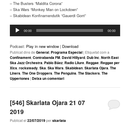
– The Busters “Maldita Corona”
– Ska Wars “Monkey Man on Lockdown”
– Skabidean Konfinamendutik “Gauerdi Gorri”
Reproductor
00:00
00:00
d'àudio
Podcast:
Play in new window
|
Download
Publicat dins de
General
,
Programa Especial
|
Etiquetat com a
Confinament
,
Contrabanda FM
,
David Hillyard
,
Dub Inc
,
North East
Ska Jazz Orchestra
,
Pablo Báez
,
Radio Lliure
,
Reggae
,
Reggae per
Xics
,
rocksteady
,
Ska
,
Ska Wars
,
Skabidean
,
Skarlata Ojara
,
The
Liners
,
The One Droppers
,
The Penguins
,
The Slackers
,
The
Uppertones
|
Deixa un comentari
[546] Skarlata Ojara 21 07
2019
Publicat el
22/07/2019
per
skarlata