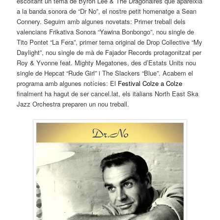
escoltant un tema de Byron Lee & The Dragonaires que apareixia
a la banda sonora de “Dr No”, el nostre petit homenatge a Sean
Connery. Seguim amb algunes novetats: Primer treball dels
valencians Frikativa Sonora “Yawina Bonbongo”, nou single de
Tito Pontet “La Fera”, primer tema original de Drop Collective “My
Daylight”, nou single de mà de Fajador Records protagonitzat per
Roy & Yvonne feat. Mighty Megatones, des d’Estats Units nou
single de Hepcat “Rude Girl” i The Slackers “Blue”. Acabem el
programa amb algunes notícies: El
Festival Colze a Colze
finalment ha hagut de ser cancel.lat, els italians North East Ska
Jazz Orchestra preparen un nou treball.