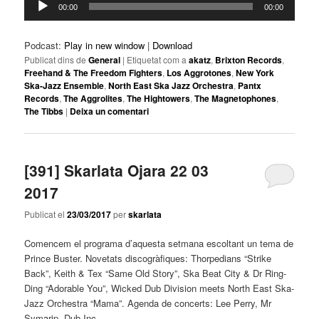
00:00
00:00
d'àudio
Podcast:
Play in new window
|
Download
Publicat dins de
General
|
Etiquetat com a
akatz
,
Brixton Records
,
Freehand & The Freedom Fighters
,
Los Aggrotones
,
New York
Ska-Jazz Ensemble
,
North East Ska Jazz Orchestra
,
Pantx
Records
,
The Aggrolites
,
The Hightowers
,
The Magnetophones
,
The Tibbs
|
Deixa un comentari
[391] Skarlata Ojara 22 03
2017
Publicat el
23/03/2017
per
skarlata
Comencem el programa d’aquesta setmana escoltant un tema de
Prince Buster. Novetats discogràfiques: Thorpedians “Strike
Back”, Keith & Tex “Same Old Story”, Ska Beat City & Dr Ring-
Ding “Adorable You”, Wicked Dub Division meets North East Ska-
Jazz Orchestra “Mama”. Agenda de concerts: Lee Perry, Mr
Symarip, Dub Inc.