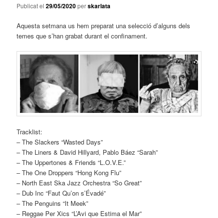
Publicat el
29/05/2020
per
skarlata
Aquesta setmana us hem preparat una selecció d’alguns dels
temes que s’han grabat durant el confinament.
Tracklist:
– The Slackers “Wasted Days”
– The Liners & David Hillyard, Pablo Báez “Sarah”
– The Uppertones & Friends “L.O.V.E.”
– The One Droppers “Hong Kong Flu”
– North East Ska Jazz Orchestra “So Great”
– Dub Inc “Faut Qu’on s’Évadé”
– The Penguins “It Meek”
– Reggae Per Xics “L’Avi que Estima el Mar”