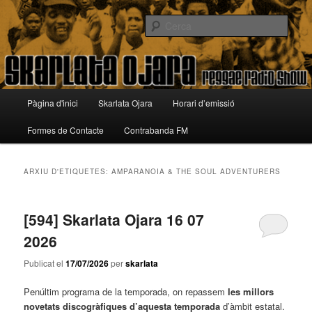
Aneu
Aneu
Reggae Radio Show
al
al
Cerca
contingut
contingut
principal
secundari
Skarlata Ojara
Menú
Pàgina d'inici
Skarlata Ojara
Horari d’emissió
principal
Formes de Contacte
Contrabanda FM
ARXIU D'ETIQUETES:
AMPARANOIA & THE SOUL ADVENTURERS
[594] Skarlata Ojara 16 07
2026
Publicat el
17/07/2026
per
skarlata
Penúltim programa de la temporada, on repassem
les millors
novetats discogràfiques d’aquesta temporada
d’àmbit estatal.