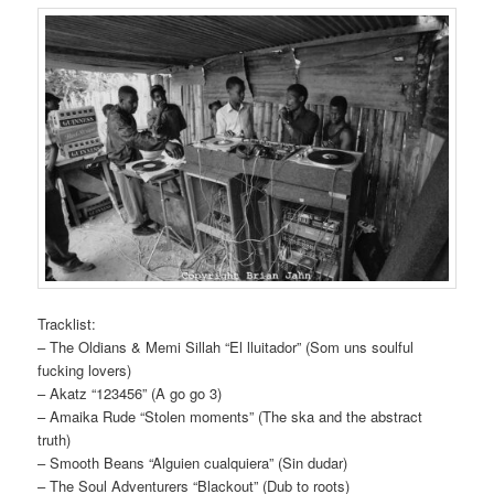
Tracklist:
– The Oldians & Memi Sillah “El lluitador” (Som uns soulful
fucking lovers)
– Akatz “123456” (A go go 3)
– Amaika Rude “Stolen moments” (The ska and the abstract
truth)
– Smooth Beans “Alguien cualquiera” (Sin dudar)
– The Soul Adventurers “Blackout” (Dub to roots)