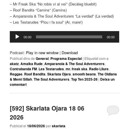
– Mr Freak Ska “No robis vi al veí” (Decàleg bluebit)
– Roof Bandits “Camins” (Camins)
– Amparanoia & The Soul Adventurers “La verdad” (La verdad)
– Les Testarudes “Plou i fa soul” (Ai, mare!)
Reproductor
00:00
00:00
d'àudio
Podcast:
Play in new window
|
Download
Publicat dins de
General
,
Programa Especial
|
Etiquetat com a
akatz
,
Amaika Rude
,
Amparanoia & The Soul Adventurers
,
Contrabanda FM
,
Les Testarudes
,
mr. freak ska
,
Radio Lliure
,
Reggae
,
Roof Bandits
,
Skarlata Ojara
,
smooth beans
,
The Oldians
& Memi Sillah
,
The Soul Adventurers
,
Top Ten 2025-26
|
Deixa un
comentari
[592] Skarlata Ojara 18 06
2026
Publicat el
18/06/2026
per
skarlata