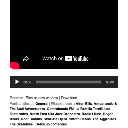
Reproductor
00:00
00:00
d'àudio
Podcast:
Play in new window
|
Download
Publicat dins de
General
|
Etiquetat com a
Alton Ellis
,
Amparanoia &
The Soul Adventurers
,
Contrabanda FM
,
La Familia Torelli
,
Les
Testarudes
,
North East Ska Jazz Orchestra
,
Radio Lliure
,
Roger
Rivas
,
Roof Bandits
,
Skarlata Ojara
,
Smoth Beans
,
The Aggrolites
,
The Skatalites
|
Deixa un comentari