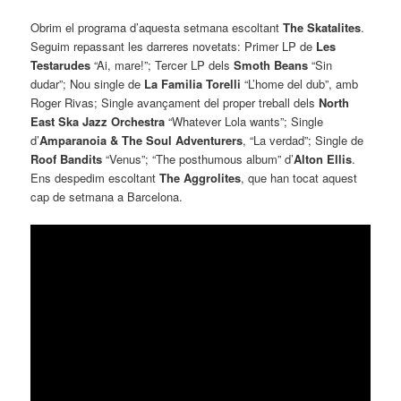
Obrim el programa d’aquesta setmana escoltant
The Skatalites
.
Seguim repassant les darreres novetats: Primer LP de
Les
Testarudes
“Ai, mare!”; Tercer LP dels
Smoth Beans
“Sin
dudar”; Nou single de
La Familia Torelli
“L’home del dub”, amb
Roger Rivas; Single avançament del proper treball dels
North
East Ska Jazz Orchestra
“Whatever Lola wants”; Single
d’
Amparanoia & The Soul Adventurers
, “La verdad”; Single de
Roof Bandits
“Venus”; “The posthumous album” d’
Alton Ellis
.
Ens despedim escoltant
The Aggrolites
, que han tocat aquest
cap de setmana a Barcelona.