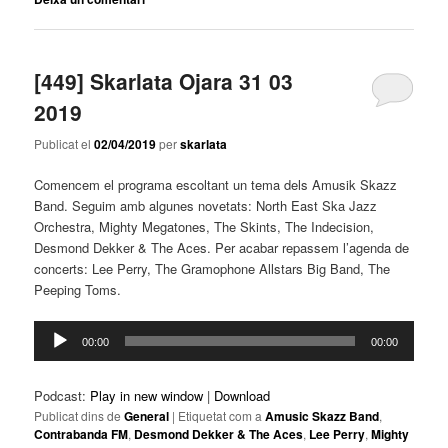
[449] Skarlata Ojara 31 03
2019
Publicat el
02/04/2019
per
skarlata
Comencem el programa escoltant un tema dels Amusik Skazz
Band. Seguim amb algunes novetats: North East Ska Jazz
Orchestra, Mighty Megatones, The Skints, The Indecision,
Desmond Dekker & The Aces. Per acabar repassem l’agenda de
concerts: Lee Perry, The Gramophone Allstars Big Band, The
Peeping Toms.
Reproductor
00:00
00:00
d'àudio
Podcast:
Play in new window
|
Download
Publicat dins de
General
|
Etiquetat com a
Amusic Skazz Band
,
Contrabanda FM
,
Desmond Dekker & The Aces
,
Lee Perry
,
Mighty