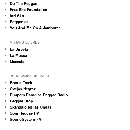
Do The Reggae
Free Ska Foundation
Iori Ska
Reggae.es
You And Me On A Jamboree
MITJANS LLIURES
La Directa
La Mosca
Massala
PROGRAMES DE RÀDIO
Bonus Track
Ovejas Negrax
Pimpers Paradise Reggae Radio
Reggae Drop
Skandalo en las Ondas
Som Reggae FM
SoundSystem FM