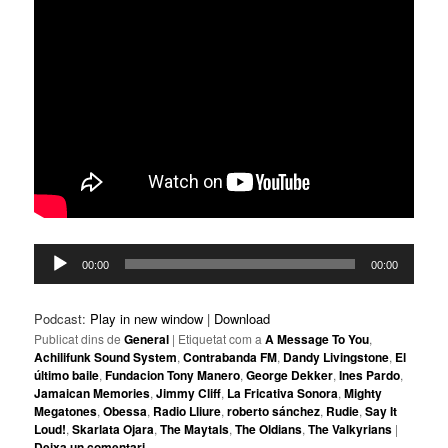
Reproductor
00:00
00:00
d'àudio
Podcast:
Play in new window
|
Download
Publicat dins de
General
|
Etiquetat com a
A Message To You
,
Achilifunk Sound System
,
Contrabanda FM
,
Dandy Livingstone
,
El
último baile
,
Fundacion Tony Manero
,
George Dekker
,
Ines Pardo
,
Jamaican Memories
,
Jimmy Cliff
,
La Fricativa Sonora
,
Mighty
Megatones
,
Obessa
,
Radio Lliure
,
roberto sánchez
,
Rudie
,
Say It
Loud!
,
Skarlata Ojara
,
The Maytals
,
The Oldians
,
The Valkyrians
|
Deixa un comentari