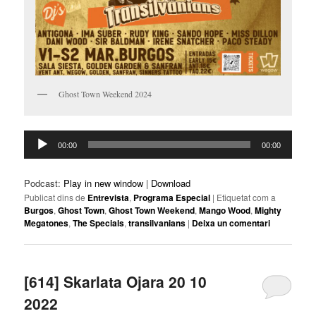
Ghost Town Weekend 2024
Reproductor
00:00
00:00
d'àudio
Podcast:
Play in new window
|
Download
Publicat dins de
Entrevista
,
Programa Especial
|
Etiquetat com a
Burgos
,
Ghost Town
,
Ghost Town Weekend
,
Mango Wood
,
Mighty
Megatones
,
The Specials
,
transilvanians
|
Deixa un comentari
[614] Skarlata Ojara 20 10
2022