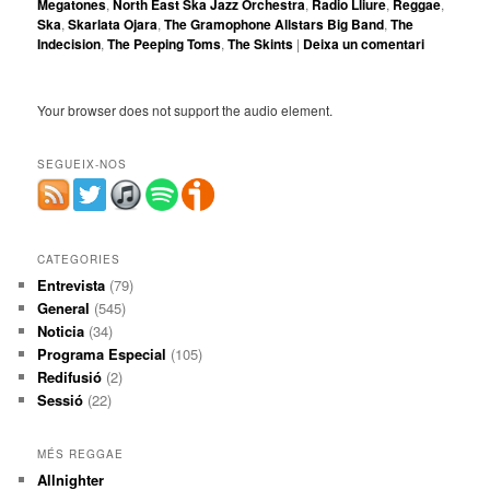
Megatones
,
North East Ska Jazz Orchestra
,
Radio Lliure
,
Reggae
,
Ska
,
Skarlata Ojara
,
The Gramophone Allstars Big Band
,
The
Indecision
,
The Peeping Toms
,
The Skints
|
Deixa un comentari
Your browser does not support the audio element.
SEGUEIX-NOS
CATEGORIES
Entrevista
(79)
General
(545)
Noticia
(34)
Programa Especial
(105)
Redifusió
(2)
Sessió
(22)
MÉS REGGAE
Allnighter