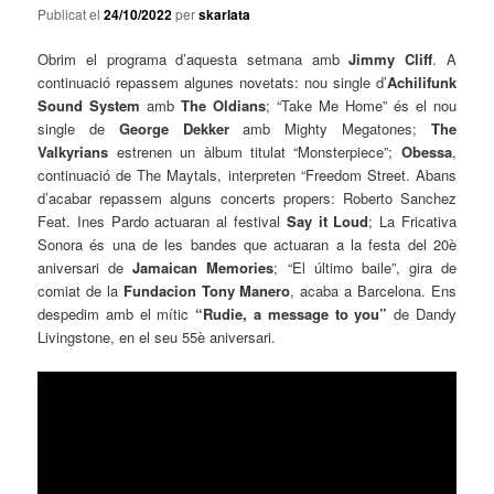
Publicat el
24/10/2022
per
skarlata
Obrim el programa d’aquesta setmana amb
Jimmy Cliff
. A
continuació repassem algunes novetats: nou single d’
Achilifunk
Sound System
amb
The Oldians
; “Take Me Home” és el nou
single de
George Dekker
amb Mighty Megatones;
The
Valkyrians
estrenen un àlbum titulat “Monsterpiece”;
Obessa
,
continuació de The Maytals, interpreten
“Freedom Street. Abans
d’acabar repassem alguns concerts propers: Roberto Sanchez
Feat. Ines Pardo actuaran al festival
Say it Loud
;
La Fricativa
Sonora és una de les bandes que actuaran a la festa del 20è
aniversari de
Jamaican Memories
; “El último baile”, gira de
comiat de la
Fundacion Tony Manero
, acaba a Barcelona. Ens
despedim amb el mític
“
Rudie, a message to you
”
de
Dandy
Livingstone
, en el seu 55è aniversari.