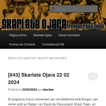
Aneu
Aneu
Reggae Radio Show
al
al
Cerca
contingut
contingut
principal
secundari
Skarlata Ojara
Menú
Pàgina d'inici
Skarlata Ojara
Horari d’emissió
principal
Formes de Contacte
Contrabanda FM
ARXIU D'ETIQUETES:
MIGHTY MEGATONES
[643] Skarlata Ojara 22 02
2024
Publicat el
23/02/2024
per
skarlata
Al programa d’avui connectem per via telefònica amb Burgos, per
xerrar amb en
Rubén
i en David de l’Associació
Ghost
Town
, un