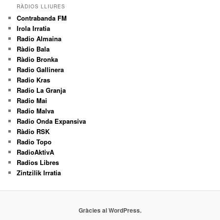
RÀDIOS LLIURES
Contrabanda FM
Irola Irratia
Radio Almaina
Ràdio Bala
Ràdio Bronka
Radio Gallinera
Radio Kras
Radio La Granja
Radio Mai
Radio Malva
Radio Onda Expansiva
Ràdio RSK
Radio Topo
RadioAktivA
Radios Libres
Zintzilik Irratia
Gràcies al WordPress.