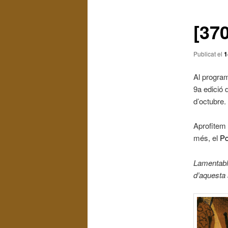
les
entrades
[370
Publicat el
1
Al program
9a edició 
d’octubre.
Aprofitem 
més, el
Po
Lamentabl
d’aquesta 