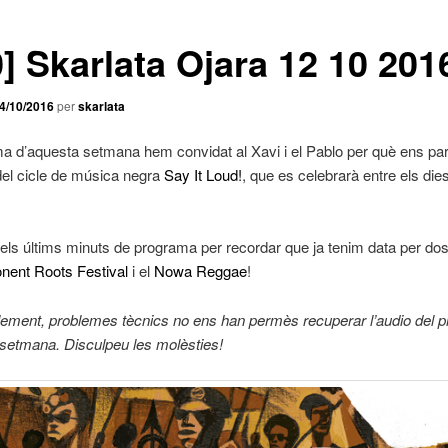
] Skarlata Ojara 12 10 201
4/10/2016
per
skarlata
a d’aquesta setmana hem convidat al Xavi i el Pablo per què ens parl
del cicle de música negra
Say It Loud!
, que es celebrarà entre els dies
els últims minuts de programa per recordar que ja tenim data per dos
nent Roots Festival
i el
Nowa Reggae
!
ement, problemes tècnics no ens han permès recuperar l’audio del 
setmana. Disculpeu les molèsties!