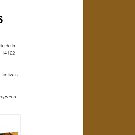
6
in de la
 14 i 22
 festivals
programa