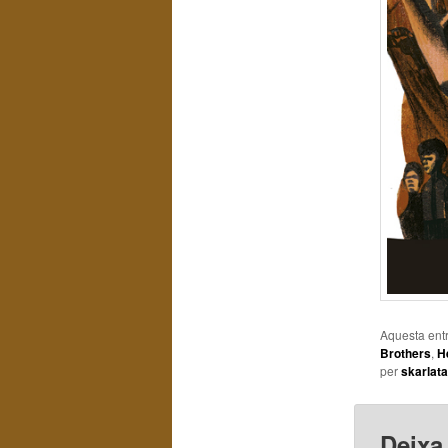
Aquesta entr
Brothers
,
H
per
skarlata
Deixa