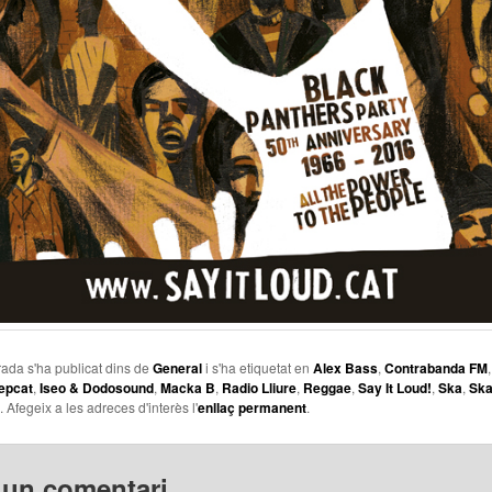
ada s'ha publicat dins de
General
i s'ha etiquetat en
Alex Bass
,
Contrabanda FM
epcat
,
Iseo & Dodosound
,
Macka B
,
Radio Lliure
,
Reggae
,
Say It Loud!
,
Ska
,
Ska
. Afegeix a les adreces d'interès l'
enllaç permanent
.
 un comentari