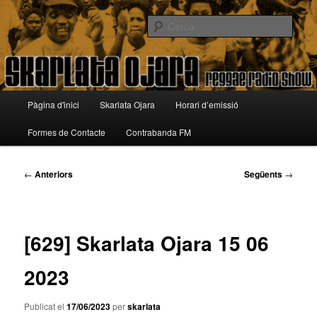
Aneu
Reggae Radio Show
al
Cerca
contingut
principal
Skarlata Ojara
Menú
Pàgina d'inici
Skarlata Ojara
Horari d’emissió
principal
Formes de Contacte
Contrabanda FM
Navegació
←
Anteriors
Següents
→
per
les
entrades
[629] Skarlata Ojara 15 06
2023
Publicat el
17/06/2023
per
skarlata