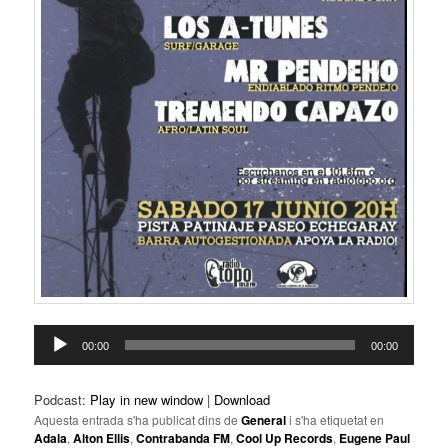
Reproductor
00:00
00:00
d'àudio
Podcast:
Play in new window
|
Download
Aquesta entrada s'ha publicat dins de
General
i s'ha etiquetat en
Adala
,
Alton Ellis
,
Contrabanda FM
,
Cool Up Records
,
Eugene Paul