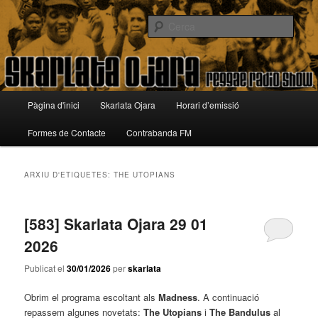
Aneu
Aneu
Reggae Radio Show
al
al
Cerca
contingut
contingut
principal
secundari
Skarlata Ojara
Menú
Pàgina d'inici
Skarlata Ojara
Horari d’emissió
principal
Formes de Contacte
Contrabanda FM
ARXIU D'ETIQUETES:
THE UTOPIANS
[583] Skarlata Ojara 29 01
2026
Publicat el
30/01/2026
per
skarlata
Obrim el programa escoltant als
Madness
. A continuació
repassem algunes novetats:
The Utopians
i
The Bandulus
al