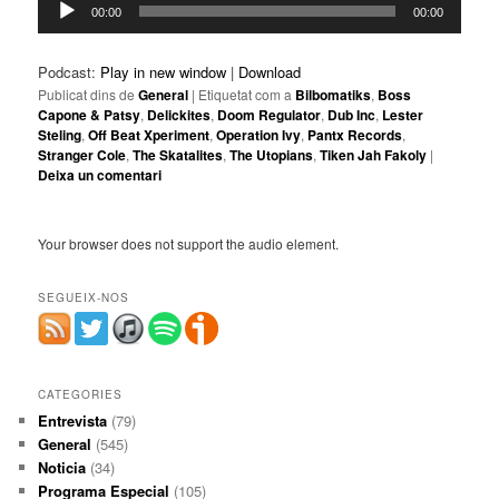
00:00
00:00
d'àudio
Podcast:
Play in new window
|
Download
Publicat dins de
General
|
Etiquetat com a
Bilbomatiks
,
Boss
Capone & Patsy
,
Delickites
,
Doom Regulator
,
Dub Inc
,
Lester
Steling
,
Off Beat Xperiment
,
Operation Ivy
,
Pantx Records
,
Stranger Cole
,
The Skatalites
,
The Utopians
,
Tiken Jah Fakoly
|
Deixa un comentari
Your browser does not support the audio element.
SEGUEIX-NOS
CATEGORIES
Entrevista
(79)
General
(545)
Noticia
(34)
Programa Especial
(105)