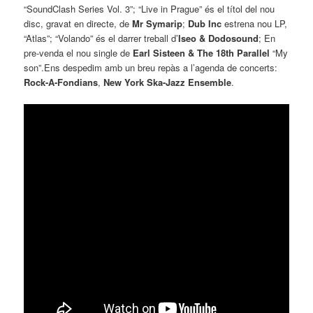
“SoundClash Series Vol. 3”; “Live in Prague” és el títol del nou
disc, gravat en directe, de
Mr Symarip
;
Dub Inc
estrena nou LP,
“Atlas”; “Volando” és el darrer treball d’
Iseo & Dodosound
; En
pre-venda el nou single de
Earl Sisteen & The 18th Parallel
“My
son”.Ens despedim amb un breu repàs a l’agenda de concerts:
Rock-A-Fondians
,
New York Ska-Jazz Ensemble
.