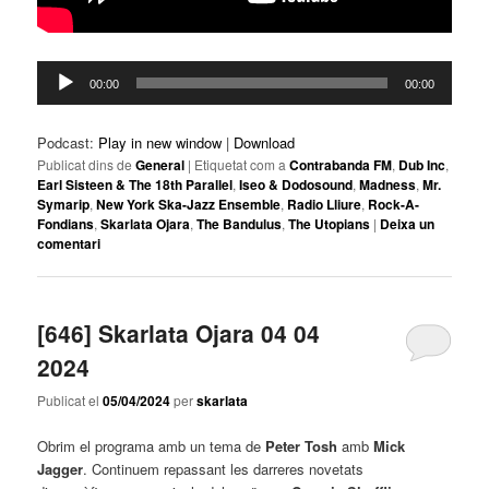
Reproductor
00:00
00:00
d'àudio
Podcast:
Play in new window
|
Download
Publicat dins de
General
|
Etiquetat com a
Contrabanda FM
,
Dub Inc
,
Earl Sisteen & The 18th Parallel
,
Iseo & Dodosound
,
Madness
,
Mr.
Symarip
,
New York Ska-Jazz Ensemble
,
Radio Lliure
,
Rock-A-
Fondians
,
Skarlata Ojara
,
The Bandulus
,
The Utopians
|
Deixa un
comentari
[646] Skarlata Ojara 04 04
2024
Publicat el
05/04/2024
per
skarlata
Obrim el programa amb un tema de
Peter Tosh
amb
Mick
Jagger
. Continuem repassant les darreres novetats