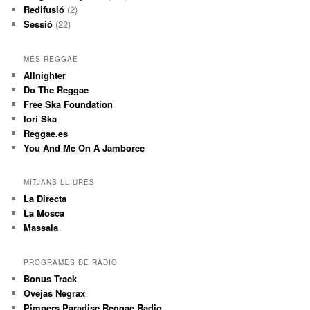
Redifusió
(2)
Sessió
(22)
MÉS REGGAE
Allnighter
Do The Reggae
Free Ska Foundation
Iori Ska
Reggae.es
You And Me On A Jamboree
MITJANS LLIURES
La Directa
La Mosca
Massala
PROGRAMES DE RÀDIO
Bonus Track
Ovejas Negrax
Pimpers Paradise Reggae Radio