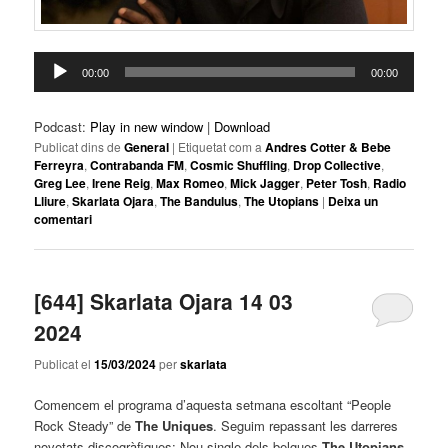
Reproductor
00:00
00:00
d'àudio
Podcast:
Play in new window
|
Download
Publicat dins de
General
|
Etiquetat com a
Andres Cotter & Bebe
Ferreyra
,
Contrabanda FM
,
Cosmic Shuffling
,
Drop Collective
,
Greg Lee
,
Irene Reig
,
Max Romeo
,
Mick Jagger
,
Peter Tosh
,
Radio
Lliure
,
Skarlata Ojara
,
The Bandulus
,
The Utopians
|
Deixa un
comentari
[644] Skarlata Ojara 14 03
2024
Publicat el
15/03/2024
per
skarlata
Comencem el programa d’aquesta setmana escoltant “People
Rock Steady” de
The Uniques
. Seguim repassant les darreres
novetats discogràfiques: Nou single dels belgues
The Utopians