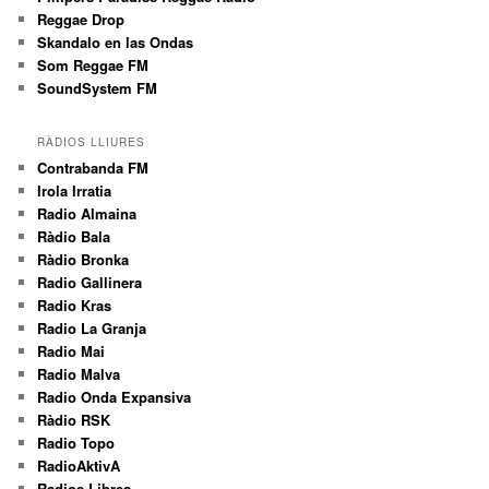
Reggae Drop
Skandalo en las Ondas
Som Reggae FM
SoundSystem FM
RÀDIOS LLIURES
Contrabanda FM
Irola Irratia
Radio Almaina
Ràdio Bala
Ràdio Bronka
Radio Gallinera
Radio Kras
Radio La Granja
Radio Mai
Radio Malva
Radio Onda Expansiva
Ràdio RSK
Radio Topo
RadioAktivA
Radios Libres