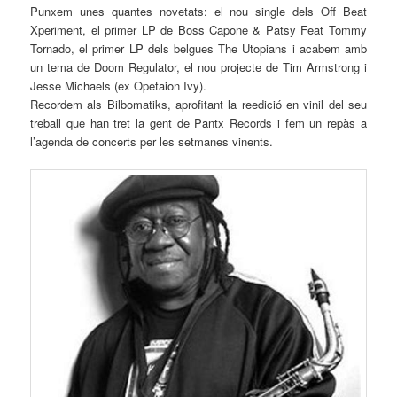
Punxem unes quantes novetats: el nou single dels
Off
Beat
Xperiment
, el primer LP de
Boss
Capone &
Patsy
Feat
Tommy
Tornado, el primer LP dels belgues
The
Utopians
i acabem amb
un tema de
Doom
Regulator
, el nou projecte de Tim Armstrong i
Jesse
Michaels
(ex
Opetaion
Ivy
).
Recordem als
Bilbomatiks
, aprofitant la reedició en vinil del seu
treball que han tret la gent de
Pantx
Records i fem un repàs a
l’agenda de concerts per les setmanes vinents.