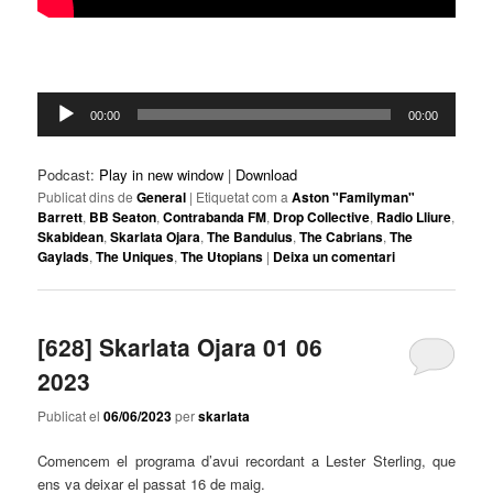
Reproductor
00:00
00:00
d'àudio
Podcast:
Play in new window
|
Download
Publicat dins de
General
|
Etiquetat com a
Aston "Familyman"
Barrett
,
BB Seaton
,
Contrabanda FM
,
Drop Collective
,
Radio Lliure
,
Skabidean
,
Skarlata Ojara
,
The Bandulus
,
The Cabrians
,
The
Gaylads
,
The Uniques
,
The Utopians
|
Deixa un comentari
[628] Skarlata Ojara 01 06
2023
Publicat el
06/06/2023
per
skarlata
Comencem el programa d’avui recordant a
Lester
Sterling
, que
ens va deixar el passat 16 de maig.