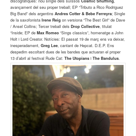
discogràfiques: nou single dels suïssos
Cosmic Shuffling
,
avançament del seu proper treball; EP “Tributo a Rico Rodriguez
Big Band” dels argentins
Andres Cotter & Bebe Ferreyra
; Single
de la saxofonista
Irene Reig
on versiona “The Best Girl” de Dave
/ Ansel Collins; Tercer treball dels
Drop Collective
, titulat
“Inside; EP de
Max Romeo
“Sings classics”, homenatge a John
Holt i Lord Creator. Notícies: El passat 19 de març ens va deixar,
inesperadament,
Greg Lee
, cantant de Hepcat. D.E.P. Ens
despedim escoltant dues de les bandes que actuaran el proper
13 d’abril al festival Rude Cat:
The Utopians
i
The Bandulus
.