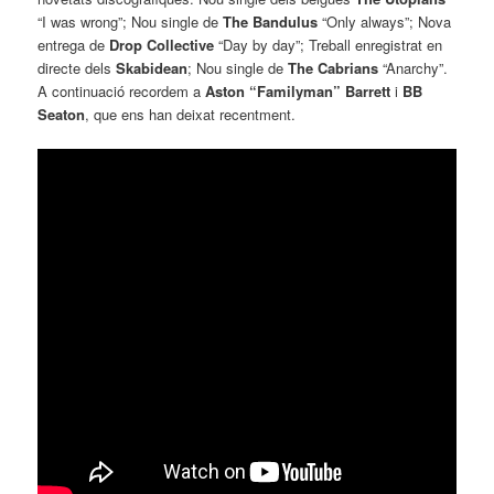
“I was wrong”; Nou single de
The Bandulus
“Only always”; Nova
entrega de
Drop Collective
“Day by day”; Treball enregistrat en
directe dels
Skabidean
; Nou single de
The Cabrians
“Anarchy”.
A continuació recordem a
Aston “Familyman” Barrett
i
BB
Seaton
, que ens han deixat recentment.