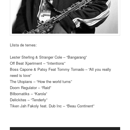
Llista de temes:
Lester Sterling & Stranger Cole – “Bangarang”
Off Beat Xperiment – “Intentions”
Boss Capone & Patsy Feat Tommy Tornado – “All you really
need is love”
The Utopians – “How the world turns”
Doom Regulator – “Raid”
Bilbomatiks – “Karola”
Delickites – “Tenderly”
Tiken Jah Fakoly feat. Dub Inc – “Beau Continent”
Reproductor