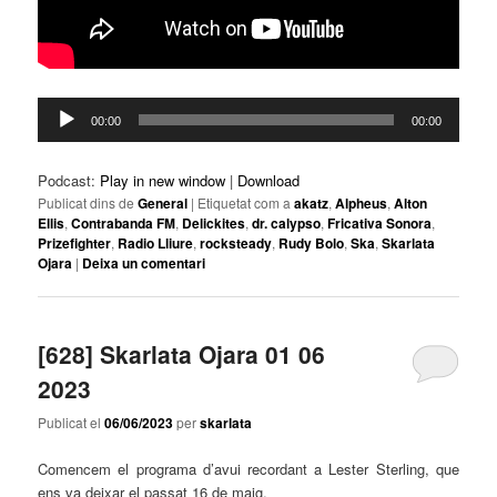
Reproductor
00:00
00:00
d'àudio
Podcast:
Play in new window
|
Download
Publicat dins de
General
|
Etiquetat com a
akatz
,
Alpheus
,
Alton
Ellis
,
Contrabanda FM
,
Delickites
,
dr. calypso
,
Fricativa Sonora
,
Prizefighter
,
Radio Lliure
,
rocksteady
,
Rudy Bolo
,
Ska
,
Skarlata
Ojara
|
Deixa un comentari
[628] Skarlata Ojara 01 06
2023
Publicat el
06/06/2023
per
skarlata
Comencem el programa d’avui recordant a
Lester
Sterling
, que
ens va deixar el passat 16 de maig.