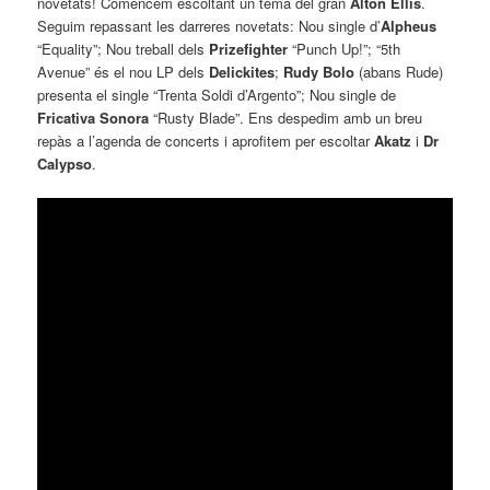
novetats! Comencem escoltant un tema del gran
Alton Ellis
.
Seguim repassant les darreres novetats: Nou single d’
Alpheus
“Equality”; Nou treball dels
Prizefighter
“Punch Up!”; “5th
Avenue” és el nou LP dels
Delickites
;
Rudy Bolo
(abans Rude)
presenta el single “Trenta Soldi d’Argento”; Nou single de
Fricativa Sonora
“Rusty Blade”. Ens despedim amb un breu
repàs a l’agenda de concerts i aprofitem per escoltar
Akatz
i
Dr
Calypso
.