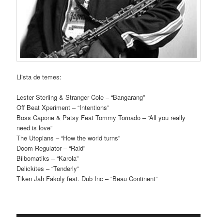
Llista de temes:
Lester Sterling & Stranger Cole – “Bangarang”
Off Beat Xperiment – “Intentions”
Boss Capone & Patsy Feat Tommy Tornado – “All you really
need is love”
The Utopians – “How the world turns”
Doom Regulator – “Raid”
Bilbomatiks – “Karola”
Delickites – “Tenderly”
Tiken Jah Fakoly feat. Dub Inc – “Beau Continent”