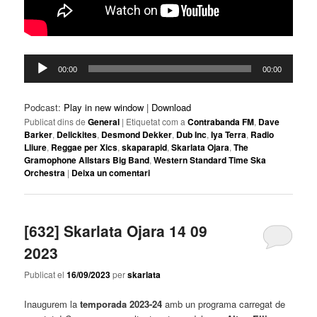
Reproductor
00:00
00:00
d'àudio
Podcast:
Play in new window
|
Download
Publicat dins de
General
|
Etiquetat com a
Contrabanda FM
,
Dave
Barker
,
Delickites
,
Desmond Dekker
,
Dub Inc
,
Iya Terra
,
Radio
Lliure
,
Reggae per Xics
,
skaparapid
,
Skarlata Ojara
,
The
Gramophone Allstars Big Band
,
Western Standard Time Ska
Orchestra
|
Deixa un comentari
[632] Skarlata Ojara 14 09
2023
Publicat el
16/09/2023
per
skarlata
Inaugurem la
temporada 2023-24
amb un programa carregat de