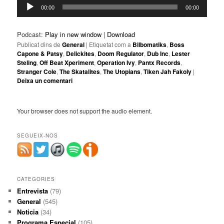
Reproductor
00:00
00:00
d'àudio
Podcast:
Play in new window
|
Download
Publicat dins de
General
|
Etiquetat com a
Bilbomatiks
,
Boss
Capone & Patsy
,
Delickites
,
Doom Regulator
,
Dub Inc
,
Lester
Steling
,
Off Beat Xperiment
,
Operation Ivy
,
Pantx Records
,
Stranger Cole
,
The Skatalites
,
The Utopians
,
Tiken Jah Fakoly
|
Deixa un comentari
Your browser does not support the audio element.
SEGUEIX-NOS
CATEGORIES
Entrevista
(79)
General
(545)
Noticia
(34)
Programa Especial
(105)