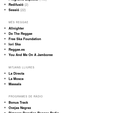
Redifusió
(2)
Sessió
(22)
MÉS REGGAE
Allnighter
Do The Reggae
Free Ska Foundation
Iori Ska
Reggae.es
You And Me On A Jamboree
MITJANS LLIURES
La Directa
La Mosca
Massala
PROGRAMES DE RÀDIO
Bonus Track
Ovejas Negrax
Pimpers Paradise Reggae Radio