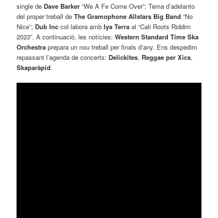
single de
Dave Barker
“We A Fe Come Over”; Tema d’adelanto
del proper treball de
The Gramophone Allstars Big Band
“No
Nice”;
Dub Inc
col·labora amb
Iya Terra
al “Cali Roots Riddim
2023”. A continuació, les notícies:
Western Standard Time Ska
Orchestra
prepara un nou treball per finals d’any. Ens despedim
repassant l’agenda de concerts:
Delickites
,
Reggae per Xics
,
Skaparàpid
.