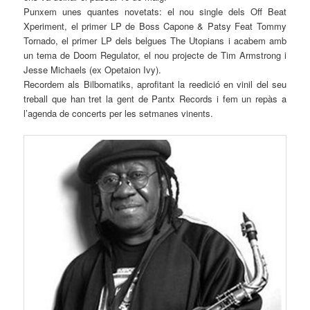
Punxem unes quantes novetats: el nou single dels
Off
Beat
Xperiment
, el primer LP de
Boss
Capone &
Patsy
Feat
Tommy
Tornado, el primer LP dels belgues
The
Utopians
i acabem amb
un tema de
Doom
Regulator
, el nou projecte de Tim Armstrong i
Jesse
Michaels
(ex
Opetaion
Ivy
).
Recordem als
Bilbomatiks
, aprofitant la reedició en vinil del seu
treball que han tret la gent de
Pantx
Records i fem un repàs a
l’agenda de concerts per les setmanes vinents.