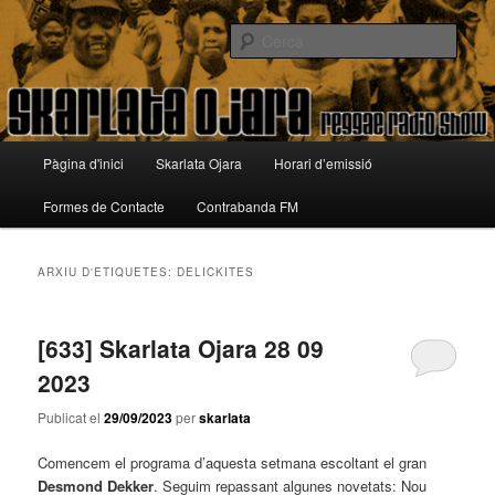
Aneu
Aneu
Reggae Radio Show
al
al
Cerca
contingut
contingut
principal
secundari
Skarlata Ojara
Menú
Pàgina d'inici
Skarlata Ojara
Horari d’emissió
principal
Formes de Contacte
Contrabanda FM
ARXIU D'ETIQUETES:
DELICKITES
[633] Skarlata Ojara 28 09
2023
Publicat el
29/09/2023
per
skarlata
Comencem el programa d’aquesta setmana escoltant el gran
Desmond Dekker
. Seguim repassant algunes novetats: Nou