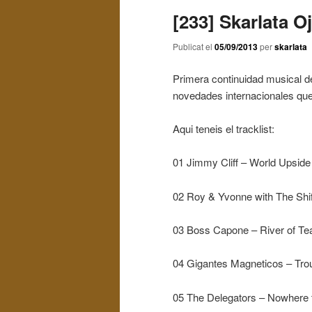
[233] Skarlata O
Publicat el
05/09/2013
per
skarlata
Primera continuidad musical d
novedades internacionales que
Aqui teneis el tracklist:
01 Jimmy Cliff – World Upsid
02 Roy & Yvonne with The Shi
03 Boss Capone – River of Te
04 Gigantes Magneticos – Tr
05 The Delegators – Nowhere 