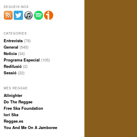
SEGUEIX-NOS
CATEGORIES
Entrevista
(79)
General
(545)
Noticia
(34)
Programa Especial
(105)
Redifusió
(2)
Sessió
(22)
MÉS REGGAE
Allnighter
Do The Reggae
Free Ska Foundation
Iori Ska
Reggae.es
You And Me On A Jamboree