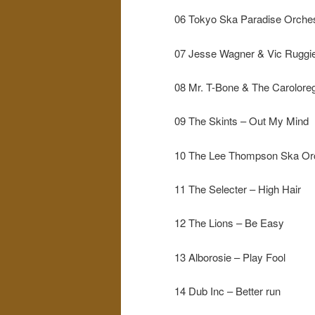
06 Tokyo Ska Paradise Or
07 Jesse Wagner & Vic Ruggie
08 Mr. T-Bone & The Carolore
09 The Skints – Out My Mind
10 The Lee Thompson Ska Orch
11 The Selecter – High Hair
12 The Lions – Be Easy
13 Alborosie – Play Fool
14 Dub Inc – Better run