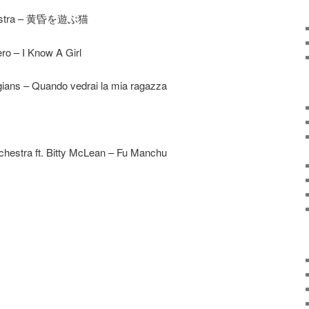
chestra – 黄昏を遊ぶ猫
ro – I Know A Girl
gians – Quando vedrai la mia ragazza
estra ft. Bitty McLean – Fu Manchu