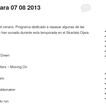
jara 07 08 2013
el verano. Programa dedicado a repasar algunas de las
 han sonado durante esta temporada en el Skarlata Ojara.
e Down
fters – Moving On
ars
oublemaker
to run