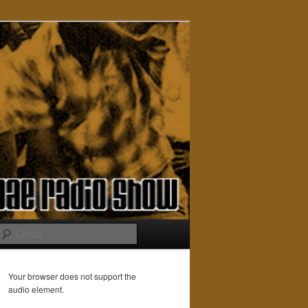
Cerca
Your browser does not support the
audio element.