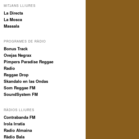
MITJANS LLIURES
La Directa
La Mosca
Massala
PROGRAMES DE RÀDIO
Bonus Track
Ovejas Negrax
Pimpers Paradise Reggae
Radio
Reggae Drop
Skandalo en las Ondas
Som Reggae FM
SoundSystem FM
RÀDIOS LLIURES
Contrabanda FM
Irola Irratia
Radio Almaina
Ràdio Bala