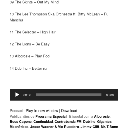
09 The Skints – Out My Mind
10 The Lee Thompson Ska Orchestra ft. Bitty McLean – Fu
Manchu
11 The Selecter – High Hair
12 The Lions – Be Easy
13 Alborosie – Play Fool
14 Dub Inc – Better run
Reproductor
00:00
00:00
d'àudio
Podcast:
Play in new window
|
Download
Publicat dins de
Programa Especial
|
Etiquetat com a
Alborosie
,
Boos Capone
,
Continuidad
,
Contrabanda FM
,
Dub Inc
,
Gigantes
Magnéticos
,
Jesse Wagner & Vic Ruggiero
,
Jimmy Cliff
,
Mr. T-Bone