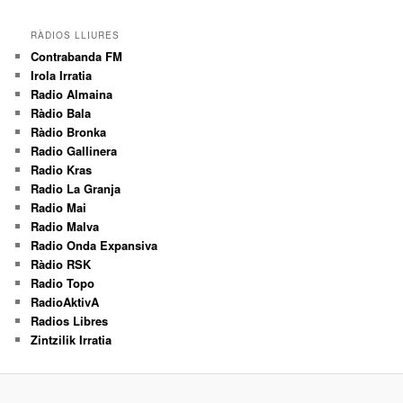
RÀDIOS LLIURES
Contrabanda FM
Irola Irratia
Radio Almaina
Ràdio Bala
Ràdio Bronka
Radio Gallinera
Radio Kras
Radio La Granja
Radio Mai
Radio Malva
Radio Onda Expansiva
Ràdio RSK
Radio Topo
RadioAktivA
Radios Libres
Zintzilik Irratia