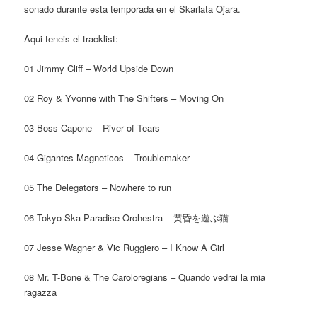
sonado durante esta temporada en el Skarlata Ojara.
Aqui teneis el tracklist:
01 Jimmy Cliff – World Upside Down
02 Roy & Yvonne with The Shifters – Moving On
03 Boss Capone – River of Tears
04 Gigantes Magneticos – Troublemaker
05 The Delegators – Nowhere to run
06 Tokyo Ska Paradise Orchestra – 黄昏を遊ぶ猫
07 Jesse Wagner & Vic Ruggiero – I Know A Girl
08 Mr. T-Bone & The Caroloregians – Quando vedrai la mia
ragazza