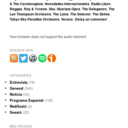
& The Caroloregians
,
Novedades Internacionales
,
Radio Lliure
,
Reggae
,
Roy & Yvonne
,
Ska
,
Skarlata Ojara
,
The Delegators
,
The
Lee Thompson Orchestra
,
The Lions
,
The Selecter
,
The Skints
,
Tokyo Ska Paradise Orchestra
,
Verano
|
Deixa un comentari
Your browser does not support the audio element.
SEGUEIX-NOS
CATEGORIES
Entrevista
(79)
General
(545)
Noticia
(34)
Programa Especial
(105)
Redifusió
(2)
Sessió
(22)
MÉS REGGAE