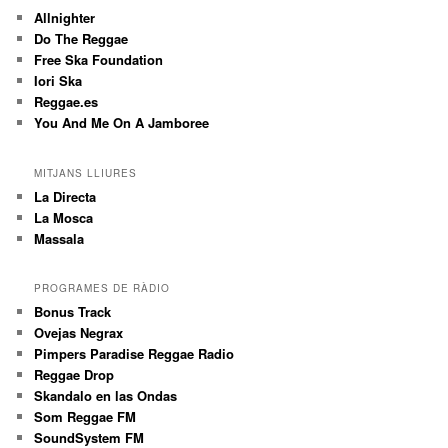
Allnighter
Do The Reggae
Free Ska Foundation
Iori Ska
Reggae.es
You And Me On A Jamboree
MITJANS LLIURES
La Directa
La Mosca
Massala
PROGRAMES DE RÀDIO
Bonus Track
Ovejas Negrax
Pimpers Paradise Reggae Radio
Reggae Drop
Skandalo en las Ondas
Som Reggae FM
SoundSystem FM