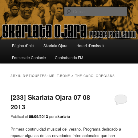
Aneu
Aneu
Reggae Radio Show
al
al
Cerca
contingut
contingut
principal
secundari
Skarlata Ojara
Menú
Pàgina d'inici
Skarlata Ojara
Horari d’emissió
principal
Formes de Contacte
Contrabanda FM
ARXIU D'ETIQUETES:
MR. T-BONE & THE CAROLOREGIANS
[233] Skarlata Ojara 07 08
2013
Publicat el
05/09/2013
per
skarlata
Primera continuidad musical del verano. Programa dedicado a
repasar algunas de las novedades internacionales que han