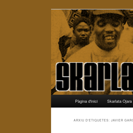
Aneu
Aneu
Reggae Radio Show
al
al
contingut
contingut
Skarlata Ojar
principal
secundari
Menú
Pàgina d'inici
Skarlata Ojara
principal
ARXIU D'ETIQUETES:
JAVIER GAR