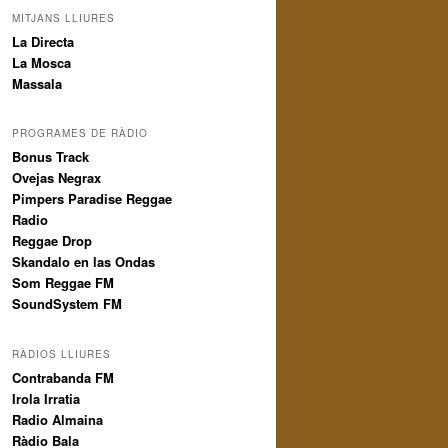
MITJANS LLIURES
La Directa
La Mosca
Massala
PROGRAMES DE RÀDIO
Bonus Track
Ovejas Negrax
Pimpers Paradise Reggae
Radio
Reggae Drop
Skandalo en las Ondas
Som Reggae FM
SoundSystem FM
RÀDIOS LLIURES
Contrabanda FM
Irola Irratia
Radio Almaina
Ràdio Bala