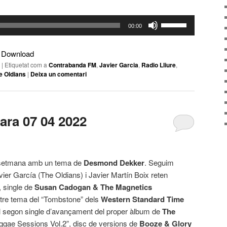
Feu
00:00
servir
les
|
Download
tecles
|
Etiquetat com a
Contrabanda FM
,
Javier Garcia
,
Radio Lliure
,
de
e Oldians
|
Deixa un comentari
fletxa
cap
amunt/cap
jara 07 04 2022
avall
per
incrementar
o
 setmana amb un tema de
Desmond Dekker
. Seguim
disminuir
vier García (The Oldians) i Javier Martín Boix reten
el
, single de
Susan Cadogan & The Magnetics
volum.
ltre tema del “Tombstone” dels
Western Standard Time
l segon single d’avançament del proper àlbum de
The
ggae Sessions Vol.2”, disc de versions de
Booze & Glory