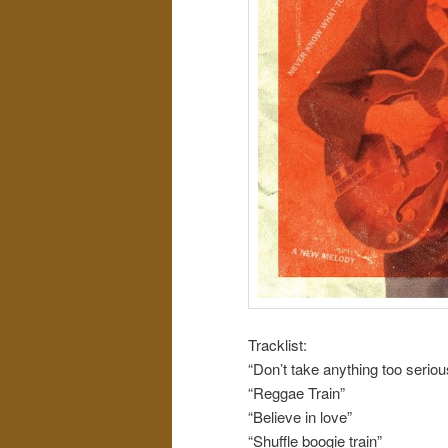
Tracklist:
“Don’t take anything too seriou
“Reggae Train”
“Believe in love”
“Shuffle boogie train”