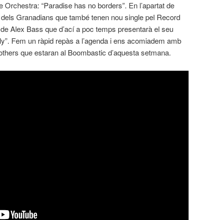
e Orchestra: “Paradise has no borders”. En l’apartat de
a dels Granadians que també tenen nou single pel Record
de Alex Bass que d’ací a poc temps presentarà el seu
ally”. Fem un ràpid repàs a l’agenda i ens acomiadem amb
others que estaran al Boombastic d’aquesta setmana.