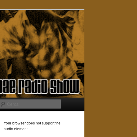
Cerca
Your browser does not support the
audio element.