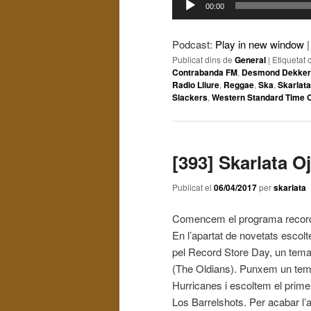
00:00
d'àudio
Podcast:
Play in new window
Publicat dins de
General
|
Etiquetat 
Contrabanda FM
,
Desmond Dekker
Radio Lliure
,
Reggae
,
Ska
,
Skarlata
Slackers
,
Western Standard Time 
[393] Skarlata O
Publicat el
06/04/2017
per
skarlata
Comencem el programa recorda
En l’apartat de novetats escol
pel Record Store Day, un tema 
(The Oldians). Punxem un tema
Hurricanes i escoltem el prime
Los Barrelshots. Per acabar l’a