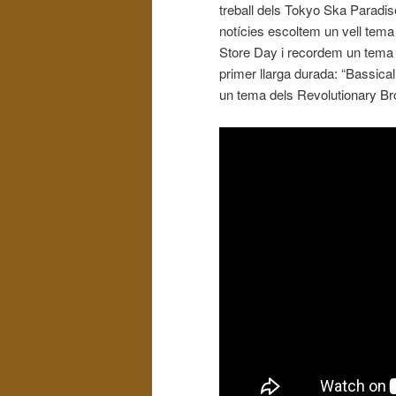
treball dels Tokyo Ska Paradis
notícies escoltem un vell tem
Store Day i recordem un tema 
primer llarga durada: “Bassic
un tema dels Revolutionary Br