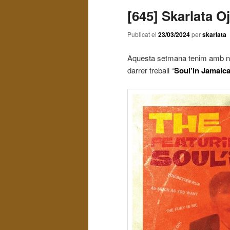
[645] Skarlata O
Publicat el
23/03/2024
per
skarlata
Aquesta setmana tenim amb no
darrer treball “
Soul’in Jamaic