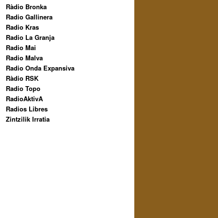
Ràdio Bronka
Radio Gallinera
Radio Kras
Radio La Granja
Radio Mai
Radio Malva
Radio Onda Expansiva
Ràdio RSK
Radio Topo
RadioAktivA
Radios Libres
Zintzilik Irratia