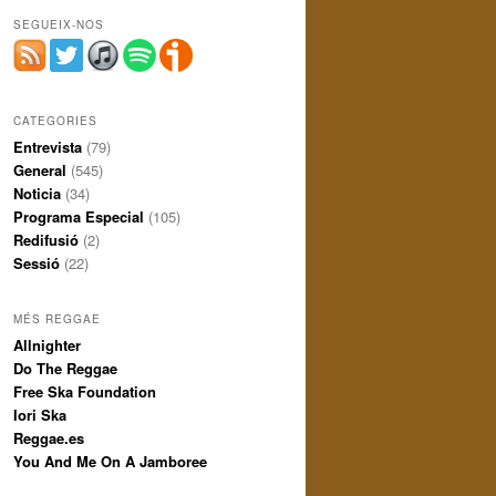
SEGUEIX-NOS
CATEGORIES
Entrevista
(79)
General
(545)
Noticia
(34)
Programa Especial
(105)
Redifusió
(2)
Sessió
(22)
MÉS REGGAE
Allnighter
Do The Reggae
Free Ska Foundation
Iori Ska
Reggae.es
You And Me On A Jamboree