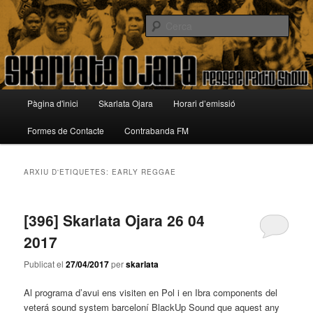
Aneu
Aneu
Reggae Radio Show
al
al
Cerca
contingut
contingut
principal
secundari
Skarlata Ojara
Menú
Pàgina d'inici
Skarlata Ojara
Horari d’emissió
principal
Formes de Contacte
Contrabanda FM
ARXIU D'ETIQUETES:
EARLY REGGAE
[396] Skarlata Ojara 26 04
2017
Publicat el
27/04/2017
per
skarlata
Al programa d’avui ens visiten en Pol i en Ibra components del
veterá sound system barceloní BlackUp Sound que aquest any