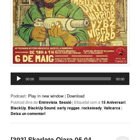
Reproductor
00:00
00:00
d'àudio
Podcast:
Play in new window
|
Download
Publicat dins de
Entrevista
,
Sessió
|
Etiquetat com a
15 Aniversari
,
BlackUp
,
BlackUp Sound
,
early reggae
,
rocksteady
,
Vallcarca
|
Deixa un comentari
[393] Skarlata Ojara 05 04