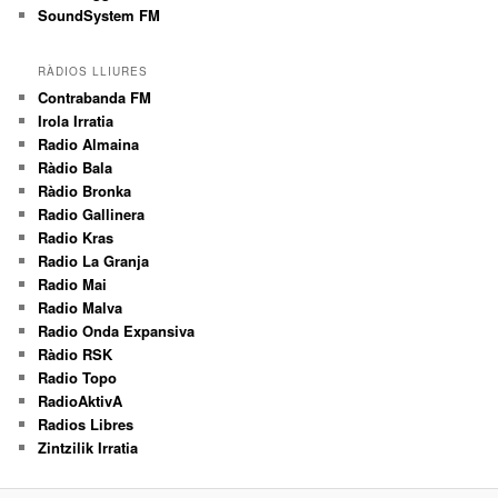
SoundSystem FM
RÀDIOS LLIURES
Contrabanda FM
Irola Irratia
Radio Almaina
Ràdio Bala
Ràdio Bronka
Radio Gallinera
Radio Kras
Radio La Granja
Radio Mai
Radio Malva
Radio Onda Expansiva
Ràdio RSK
Radio Topo
RadioAktivA
Radios Libres
Zintzilik Irratia