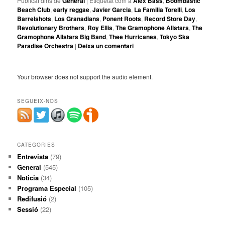
Publicat dins de
General
|
Etiquetat com a
Alex Bass
,
Boombastic
Beach Club
,
early reggae
,
Javier Garcia
,
La Familia Torelli
,
Los
Barrelshots
,
Los Granadians
,
Ponent Roots
,
Record Store Day
,
Revolutionary Brothers
,
Roy Ellis
,
The Gramophone Allstars
,
The
Gramophone Allstars Big Band
,
Thee Hurricanes
,
Tokyo Ska
Paradise Orchestra
|
Deixa un comentari
Your browser does not support the audio element.
SEGUEIX-NOS
CATEGORIES
Entrevista
(79)
General
(545)
Noticia
(34)
Programa Especial
(105)
Redifusió
(2)
Sessió
(22)