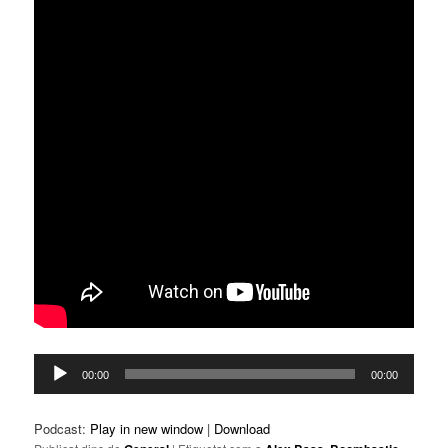
Reproductor
00:00
00:00
d'àudio
Podcast:
Play in new window
|
Download