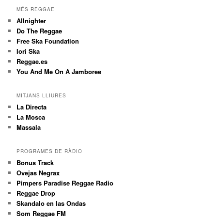
MÉS REGGAE
Allnighter
Do The Reggae
Free Ska Foundation
Iori Ska
Reggae.es
You And Me On A Jamboree
MITJANS LLIURES
La Directa
La Mosca
Massala
PROGRAMES DE RÀDIO
Bonus Track
Ovejas Negrax
Pimpers Paradise Reggae Radio
Reggae Drop
Skandalo en las Ondas
Som Reggae FM