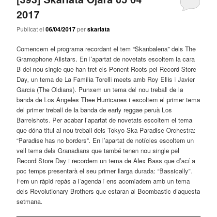
2017
Publicat el
06/04/2017
per
skarlata
Comencem el programa recordant el tem “Skanbalena” dels The
Gramophone Allstars. En l’apartat de novetats escoltem la cara
B del nou single que han tret els Ponent Roots pel Record Store
Day, un tema de La Familia Torelli meets amb Roy Ellis i Javier
Garcia (The Oldians). Punxem un tema del nou treball de la
banda de Los Angeles Thee Hurricanes i escoltem el primer tema
del primer treball de la banda de early reggae peruà Los
Barrelshots. Per acabar l’apartat de novetats escoltem el tema
que dóna titul al nou treball dels Tokyo Ska Paradise Orchestra:
“Paradise has no borders”. En l’apartat de notícies escoltem un
vell tema dels Granadians que també tenen nou single pel
Record Store Day i recordem un tema de Alex Bass que d’ací a
poc temps presentarà el seu primer llarga durada: “Bassically”.
Fem un ràpid repàs a l’agenda i ens acomiadem amb un tema
dels Revolutionary Brothers que estaran al Boombastic d’aquesta
setmana.