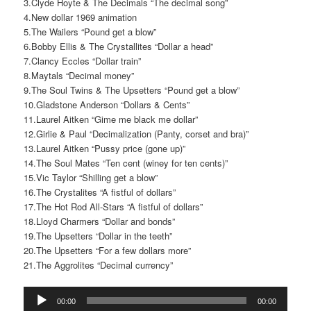
3.Clyde Hoyte & The Decimals “The decimal song”
4.New dollar 1969 animation
5.The Wailers “Pound get a blow”
6.Bobby Ellis & The Crystallites “Dollar a head”
7.Clancy Eccles “Dollar train”
8.Maytals “Decimal money”
9.The Soul Twins & The Upsetters “Pound get a blow”
10.Gladstone Anderson “Dollars & Cents”
11.Laurel Aitken “Gime me black me dollar”
12.Girlie & Paul “Decimalization (Panty, corset and bra)”
13.Laurel Aitken “Pussy price (gone up)”
14.The Soul Mates “Ten cent (winey for ten cents)”
15.Vic Taylor “Shilling get a blow”
16.The Crystalites “A fistful of dollars”
17.The Hot Rod All-Stars “A fistful of dollars”
18.Lloyd Charmers “Dollar and bonds”
19.The Upsetters “Dollar in the teeth”
20.The Upsetters “For a few dollars more”
21.The Aggrolites “Decimal currency”
Reproductor
00:00
00:00
d'àudio