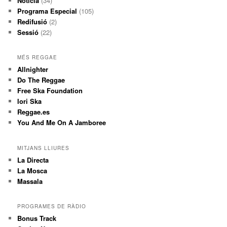
Noticia
(34)
Programa Especial
(105)
Redifusió
(2)
Sessió
(22)
MÉS REGGAE
Allnighter
Do The Reggae
Free Ska Foundation
Iori Ska
Reggae.es
You And Me On A Jamboree
MITJANS LLIURES
La Directa
La Mosca
Massala
PROGRAMES DE RÀDIO
Bonus Track