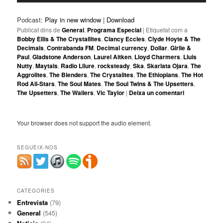
Podcast:
Play in new window
|
Download
Publicat dins de
General
,
Programa Especial
|
Etiquetat com a
Bobby Ellis & The Crystallites
,
Clancy Eccles
,
Clyde Hoyte & The
Decimals
,
Contrabanda FM
,
Decimal currency
,
Dollar
,
Girlie &
Paul
,
Gladstone Anderson
,
Laurel Aitken
,
Lloyd Charmers
,
Lluis
Nutty
,
Maytals
,
Radio Lliure
,
rocksteady
,
Ska
,
Skarlata Ojara
,
The
Aggrolites
,
The Blenders
,
The Crystalites
,
The Ethiopians
,
The Hot
Rod All-Stars
,
The Soul Mates
,
The Soul Twins & The Upsetters
,
The Upsetters
,
The Wailers
,
Vic Taylor
|
Deixa un comentari
Your browser does not support the audio element.
SEGUEIX-NOS
CATEGORIES
Entrevista
(79)
General
(545)