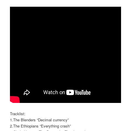
Tracklist:
1.The Blenders “Decimal currency”
2.The Ethiopians “Everything crash”