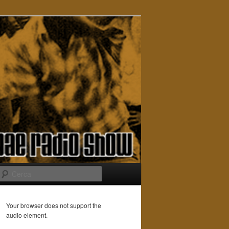
Cerca
Your browser does not support the
audio element.