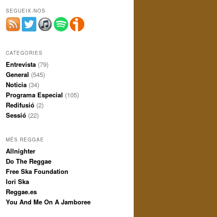
SEGUEIX-NOS
CATEGORIES
Entrevista
(79)
General
(545)
Noticia
(34)
Programa Especial
(105)
Redifusió
(2)
Sessió
(22)
MÉS REGGAE
Allnighter
Do The Reggae
Free Ska Foundation
Iori Ska
Reggae.es
You And Me On A Jamboree