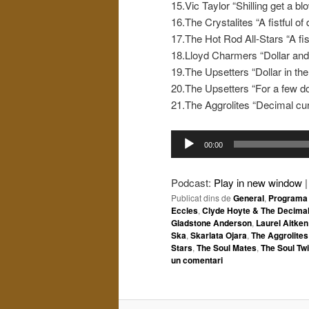
15.Vic Taylor “Shilling get a bl
16.The Crystalites “A fistful of 
17.The Hot Rod All-Stars “A fist
18.Lloyd Charmers “Dollar an
19.The Upsetters “Dollar in the
20.The Upsetters “For a few do
21.The Aggrolites “Decimal cu
Reproductor
00:00
d'àudio
Podcast:
Play in new window
Publicat dins de
General
,
Programa 
Eccles
,
Clyde Hoyte & The Decima
Gladstone Anderson
,
Laurel Aitken
Ska
,
Skarlata Ojara
,
The Aggrolites
Stars
,
The Soul Mates
,
The Soul Tw
un comentari