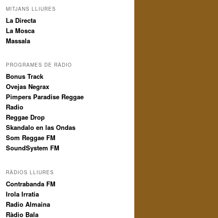
MITJANS LLIURES
La Directa
La Mosca
Massala
PROGRAMES DE RÀDIO
Bonus Track
Ovejas Negrax
Pimpers Paradise Reggae
Radio
Reggae Drop
Skandalo en las Ondas
Som Reggae FM
SoundSystem FM
RÀDIOS LLIURES
Contrabanda FM
Irola Irratia
Radio Almaina
Ràdio Bala