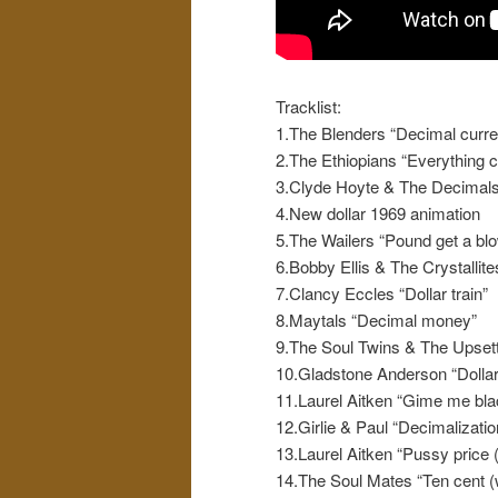
Tracklist:
1.The Blenders “Decimal curr
2.The Ethiopians “Everything 
3.Clyde Hoyte & The Decimals
4.New dollar 1969 animation
5.The Wailers “Pound get a bl
6.Bobby Ellis & The Crystallite
7.Clancy Eccles “Dollar train”
8.Maytals “Decimal money”
9.The Soul Twins & The Upsett
10.Gladstone Anderson “Dolla
11.Laurel Aitken “Gime me bla
12.Girlie & Paul “Decimalizatio
13.Laurel Aitken “Pussy price 
14.The Soul Mates “Ten cent (w