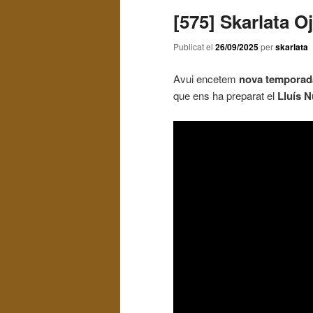
[575] Skarlata O
Publicat el
26/09/2025
per
skarlata
Avui encetem
nova temporad
que ens ha preparat el
Lluís N