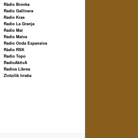
Ràdio Bronka
Radio Gallinera
Radio Kras
Radio La Granja
Radio Mai
Radio Malva
Radio Onda Expansiva
Ràdio RSK
Radio Topo
RadioAktivA
Radios Libres
Zintzilik Irratia