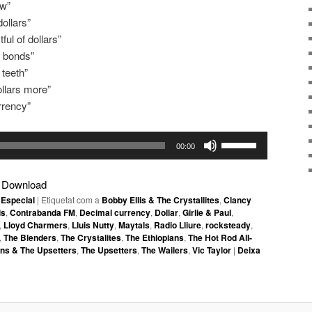
ow”
dollars”
ful of dollars”
d bonds”
 teeth”
llars more”
rrency”
Feu
00:00
servir
les
|
Download
tecles
Especial
|
Etiquetat com a
Bobby Ellis & The Crystallites
,
Clancy
de
ls
,
Contrabanda FM
,
Decimal currency
,
Dollar
,
Girlie & Paul
,
fletxa
,
Lloyd Charmers
,
Lluis Nutty
,
Maytals
,
Radio Lliure
,
rocksteady
,
,
The Blenders
,
The Crystalites
,
The Ethiopians
,
The Hot Rod All-
cap
ins & The Upsetters
,
The Upsetters
,
The Wailers
,
Vic Taylor
|
Deixa
amunt/cap
avall
per
incrementar