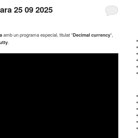
jara 25 09 2025
a
amb un programa especial, titulat “
Decimal currency
“,
utty
.