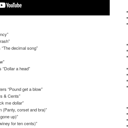
ency”
crash”
 “The decimal song”
ow”
s “Dollar a head”
ers “Pound get a blow”
rs & Cents”
ck me dollar”
n (Panty, corset and bra)”
(gone up)”
iney for ten cents)”