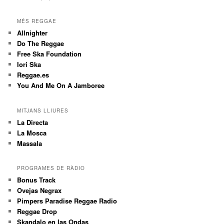
MÉS REGGAE
Allnighter
Do The Reggae
Free Ska Foundation
Iori Ska
Reggae.es
You And Me On A Jamboree
MITJANS LLIURES
La Directa
La Mosca
Massala
PROGRAMES DE RÀDIO
Bonus Track
Ovejas Negrax
Pimpers Paradise Reggae Radio
Reggae Drop
Skandalo en las Ondas