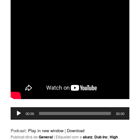
Reproductor
00:00
00:00
d'àudio
Podcast:
Play in new window
|
Download
Publicat dins de
General
|
Etiquetat com a
akatz
,
Dub Inc
,
High