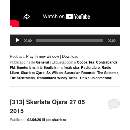
Reproductor
00:00
00:00
d'àudio
Podcast:
Play in new window
|
Download
Publicat dins de
General
|
Etiquetat com a
Cocoa Tea
,
Contrabanda
FM
,
Emeterians
,
Irie Souljah
,
mr. freak ska
,
Radio Libre
,
Radio
Lliure
,
Skarlata Ojara
,
Sr. Wilson
,
Sustraian Records
,
The Selecter
,
The Sustraians
,
Tramontana Windy Twins
|
Deixa un comentari
[313] Skarlata Ojara 27 05
2015
Publicat el
02/06/2015
per
skarlata