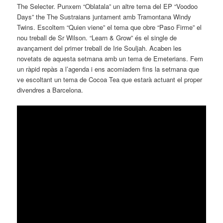
The Selecter. Punxem “Oblatala” un altre tema del EP “Voodoo
Days” the The Sustraians juntament amb Tramontana Windy
Twins. Escoltem “Quien viene” el tema que obre “Paso Firme” el
nou treball de Sr Wilson. “Learn & Grow” és el single de
avançament del primer treball de Irie Souljah. Acaben les
novetats de aquesta setmana amb un tema de Emeterians. Fem
un ràpid repàs a l’agenda i ens acomiadem fins la setmana que
ve escoltant un tema de Cocoa Tea que estarà actuant el proper
divendres a Barcelona.