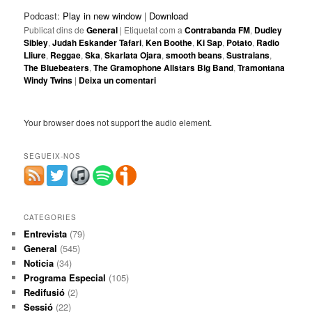
Podcast:
Play in new window
|
Download
Publicat dins de
General
|
Etiquetat com a
Contrabanda FM
,
Dudley
Sibley
,
Judah Eskander Tafari
,
Ken Boothe
,
Ki Sap
,
Potato
,
Radio
Lliure
,
Reggae
,
Ska
,
Skarlata Ojara
,
smooth beans
,
Sustraians
,
The Bluebeaters
,
The Gramophone Allstars Big Band
,
Tramontana
Windy Twins
|
Deixa un comentari
Your browser does not support the audio element.
SEGUEIX-NOS
CATEGORIES
Entrevista
(79)
General
(545)
Noticia
(34)
Programa Especial
(105)
Redifusió
(2)
Sessió
(22)