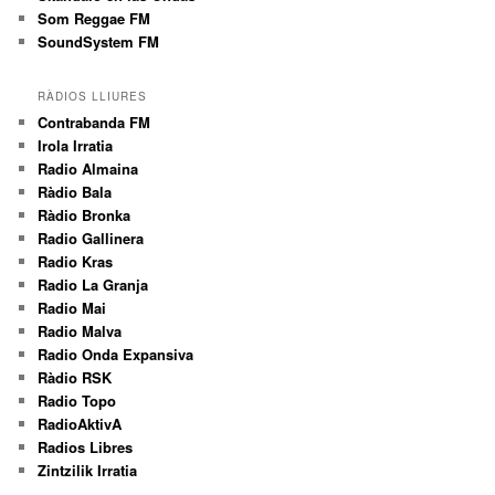
Som Reggae FM
SoundSystem FM
RÀDIOS LLIURES
Contrabanda FM
Irola Irratia
Radio Almaina
Ràdio Bala
Ràdio Bronka
Radio Gallinera
Radio Kras
Radio La Granja
Radio Mai
Radio Malva
Radio Onda Expansiva
Ràdio RSK
Radio Topo
RadioAktivA
Radios Libres
Zintzilik Irratia