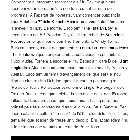
Comencem el programa recordant als Mr. Review que ens
acompanyaran com a música de fons durant la resta del
programa. A l’apartat de novetats, vam començar punxant la
cara B del
nou 7” dels Smooth Beans
, una versió del “Jamaica
*Farewell” d’Harry Belafonte. Escoltem
“The Haitian Boy”
el
segon tema del EP “Voodoo Days”, l’últim treball de
Sustraians
Records
en el qual participen The Tramontana Windy Twins.
Punxem l’avançament del que serà el
nou treball dels canadencs
The Beatdown
que compten amb la col·laboració del cantant
Hugo Mudie. Tornem a escoltar el “10 Especial”, cara B de
l’últim
single dels Akatz
que editaran pròximament un nou LP, “Vuelta y
vuelta”. Escoltem un tema d’avançament del que serà el nou
disc en directe dels Dub Inc. gravat durant la passada gira,
“Paradise Tour”. Per acabar escoltem
el single “Policegun”
dels
Train to Roots, tema que celebra la sentència de la cort Europea,
fallada fa dues setmanes, que condemna a Itàlia per tortura
policial pels fets ocorreguts durant el cim del G8 a Gènova. Per
anar acabant escoltem “Fa calor” de l’últim disc dels High Times,
tema del que acaben de treure un videoclip. Ens acomiadem fins
a la setmana que ve amb un tema de Peter Tosh.