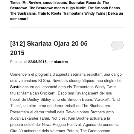
Times
,
Mr. Review
,
smooth beans
,
Sustraian Records
,
The
Beatdown
,
The Beatdown meets Hugo Mudie
,
The Smooth Beans
,
The Sustraians
,
Train to Roots
,
Tramontana Windy Twins
|
Deixa un
comentari
[312] Skarlata Ojara 20 05
2015
Publicat el
22/05/2015
per
skarlata
Comencem el programa d’aquesta setmana escoltant una cançó
dels valencians Ki Sap. Novetats discogràfiques: nou single dels
Sustraians
en col·laboració amb els Tramontana Windy Twins
titulat “Jamaican Chicken”. Escoltem l’avançament del nou
treball de Dudley Sibley amb els Smooth Beans “Awake!”. “End
Titles”, un altre tema del darrer treball de The Bluebeaters.
Presentem el darrer treball dels Revolutionary Brothers amb
Judah Eskander Tafari. Notícies: Ken Boothe actuarà a la
propera edició del Nowa Reggae Festival. Agenda de concerts:
Gira 30 aniversari dels veterans Potato, The Gramophone