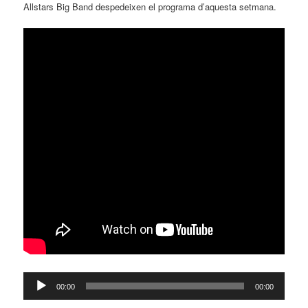
Allstars Big Band despedeixen el programa d’aquesta setmana.
Reproductor
00:00
00:00
d'àudio