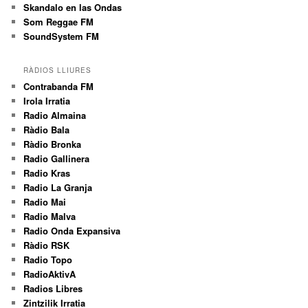
Skandalo en las Ondas
Som Reggae FM
SoundSystem FM
RÀDIOS LLIURES
Contrabanda FM
Irola Irratia
Radio Almaina
Ràdio Bala
Ràdio Bronka
Radio Gallinera
Radio Kras
Radio La Granja
Radio Mai
Radio Malva
Radio Onda Expansiva
Ràdio RSK
Radio Topo
RadioAktivA
Radios Libres
Zintzilik Irratia