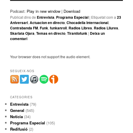
Podcast:
Play in new window
|
Download
Publicat dins de
Entrevista
,
Programa Especial
|
Etiquetat com a
23
Aniversari
,
Actuacion en directo
,
Chocadelia Internacional
,
Contrabanda FM
,
Funk
,
funkanroll
,
Radios Libres
,
Radios Lliures
,
Skarlata Ojara
,
Temas en directo
,
Tirantlofunk
|
Deixa un
comentari
Your browser does not support the audio element.
SEGUEIX-NOS
CATEGORIES
Entrevista
(79)
General
(545)
Noticia
(34)
Programa Especial
(105)
Redifusió
(2)