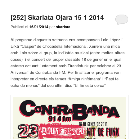
[252] Skarlata Ojara 15 1 2014
Publicat el
16/01/2014
per
skarlata
Al programa d’aquesta setmana ens acompanyen Lalo López i
Erktr “Casper” de Chocadelia Internacional. Xerrem una mica
amb Lalo sobre el grup, la indústria musical (entre moltes altres
coses) i el concert del proper dissabte 18 de gener en el qual
estaran actuant juntament amb Tirantlofunk per celebrar el 23
Aniversari de Contrabanda FM. Per finalitzar el programa van
interpretar en directe els temes “Amiga ninfómana” i “Papi te
echa de menos” del seu últim disc “El fin está cerca”