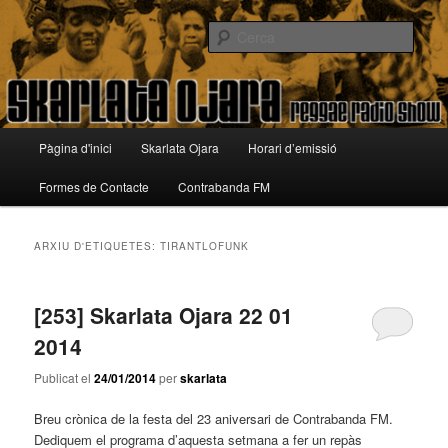
Aneu
Aneu
Reggae Radio Show
al
al
Cerca
contingut
contingut
principal
secundari
Skarlata Ojara
Menú
Pàgina d'inici
Skarlata Ojara
Horari d’emissió
principal
Formes de Contacte
Contrabanda FM
ARXIU D'ETIQUETES:
TIRANTLOFUNK
[253] Skarlata Ojara 22 01
2014
Publicat el
24/01/2014
per
skarlata
Breu crònica de la festa del 23 aniversari de Contrabanda FM.
Dediquem el programa d’aquesta setmana a fer un repàs