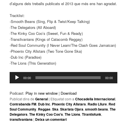
d’alguns dels treballs publicats el 2013 que més ens han agradat.
Tracklist:
-Smooth Beans (Sing, Flip & Twist/Keep Talking)
-The Delegators (All Aboard)
-The Kinky Coo Coo’s (Sweet, Fun & Ready)
-Transilvanians (Kings of Catacomb Reggay)
-Red Soul Community (I Never Learn/The Clash Goes Jamaican)
-Phoenix City Allstars (Two Tone Gone Ska)
-Dub Inc (Paradise)
-The Lions (This Generation)
Reproductor
00:00
00:00
d'àudio
Podcast:
Play in new window
|
Download
Publicat dins de
General
|
Etiquetat com a
Chocadelia Internacional
,
Contrabanda FM
,
Dub Inc
,
Phoenix City Allstars
,
Radio Lliure
,
Red
Soul Community
,
Reggae
,
Ska
,
Skarlata Ojara
,
smooth beans
,
The
Delegators
,
The Kinky Coo Coo's
,
The Lions
,
Tirantlofunk
,
transilvanians
|
Deixa un comentari