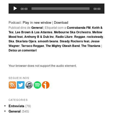
Reproductor
00:00
00:00
d'àudio
Podcast:
Play in new window
|
Download
Publicat dins de
General
|
Etiquetat com a
Contrabanda FM
,
Keith &
Tex
,
Lee Brown & Los Atlantes
,
Melbourne Ska Orchestra
,
Mellow
Mood feat. Anthony B & Dub Inc
,
Radio Lliure
,
Reggae
,
rocksteady
,
Ska
,
Skarlata Ojara
,
smooth beans
,
Steady Rockers feat. Jesse
Wagner
,
Tarraco Reggae
,
The Mighty Obeah Band
,
The Titanians
|
Deixa un comentari
Your browser does not support the audio element.
SEGUEIX-NOS
CATEGORIES
Entrevista
(79)
General
(545)