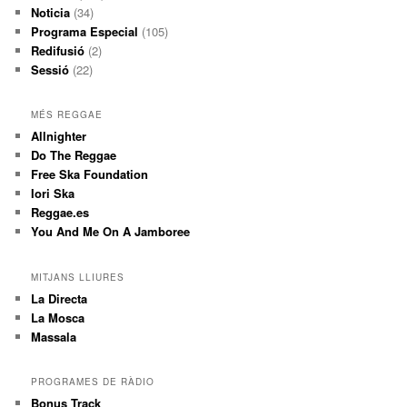
Noticia
(34)
Programa Especial
(105)
Redifusió
(2)
Sessió
(22)
MÉS REGGAE
Allnighter
Do The Reggae
Free Ska Foundation
Iori Ska
Reggae.es
You And Me On A Jamboree
MITJANS LLIURES
La Directa
La Mosca
Massala
PROGRAMES DE RÀDIO
Bonus Track