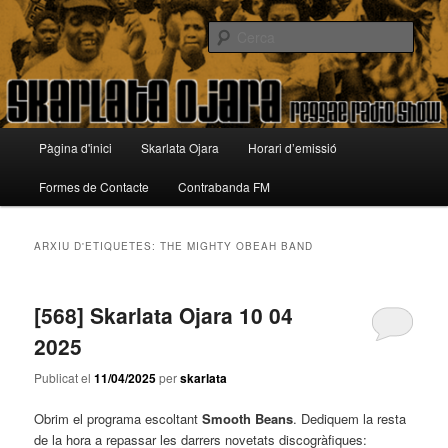
Aneu
Aneu
Reggae Radio Show
al
al
Cerca
contingut
contingut
principal
secundari
Skarlata Ojara
Menú
Pàgina d'inici
Skarlata Ojara
Horari d’emissió
principal
Formes de Contacte
Contrabanda FM
ARXIU D'ETIQUETES:
THE MIGHTY OBEAH BAND
[568] Skarlata Ojara 10 04
2025
Publicat el
11/04/2025
per
skarlata
Obrim el programa escoltant
Smooth Beans
. Dediquem la resta
de la hora a repassar les darrers novetats discogràfiques: