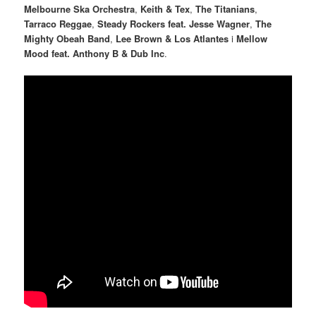
Melbourne Ska Orchestra
,
Keith & Tex
,
The Titanians
,
Tarraco Reggae
,
Steady Rockers feat. Jesse Wagner
,
The
Mighty Obeah Band
,
Lee Brown & Los Atlantes
i
Mellow
Mood feat. Anthony B & Dub Inc
.