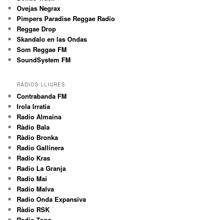
Ovejas Negrax
Pimpers Paradise Reggae Radio
Reggae Drop
Skandalo en las Ondas
Som Reggae FM
SoundSystem FM
RÀDIOS LLIURES
Contrabanda FM
Irola Irratia
Radio Almaina
Ràdio Bala
Ràdio Bronka
Radio Gallinera
Radio Kras
Radio La Granja
Radio Mai
Radio Malva
Radio Onda Expansiva
Ràdio RSK
Radio Topo