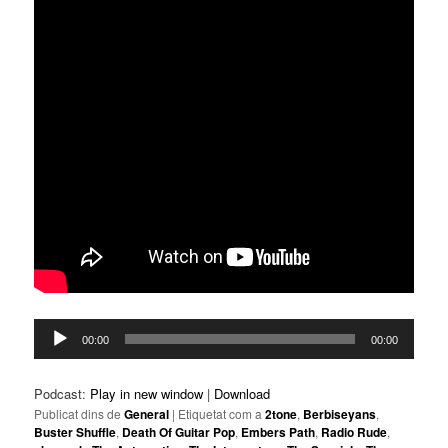
Reproductor
00:00
00:00
d'àudio
Podcast:
Play in new window
|
Download
Publicat dins de
General
|
Etiquetat com a
2tone
,
Berbiseyans
,
Buster Shuffle
,
Death Of Guitar Pop
,
Embers Path
,
Radio Rude
,