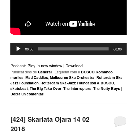
Reproductor
00:00
00:00
d'àudio
Podcast:
Play in new window
|
Download
Publicat dins de
General
|
Etiquetat com a
BOSCO
,
komando
moriles
,
Mad Caddies
,
Melbourne Ska Orchestra
,
Rotterdam Ska-
Jazz Foundation
,
Rotterdam Ska-Jazz Foundation & BOSCO
,
skatobeat
,
The Big Take Over
,
The Interrupters
,
The Nutty Boys
|
Deixa un comentari
[424] Skarlata Ojara 14 02
2018