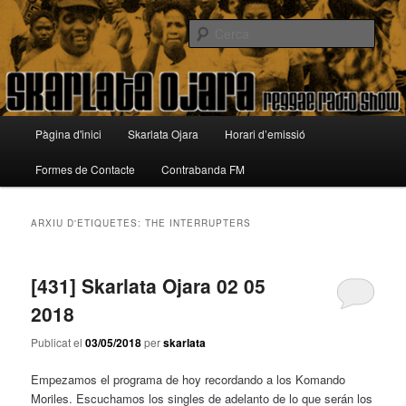
Aneu
Aneu
Reggae Radio Show
al
al
Cerca
contingut
contingut
principal
secundari
Skarlata Ojara
Menú
Pàgina d'inici
Skarlata Ojara
Horari d’emissió
principal
Formes de Contacte
Contrabanda FM
ARXIU D'ETIQUETES:
THE INTERRUPTERS
[431] Skarlata Ojara 02 05
2018
Publicat el
03/05/2018
per
skarlata
Empezamos el programa de hoy recordando a los Komando
Moriles. Escuchamos los singles de adelanto de lo que serán los