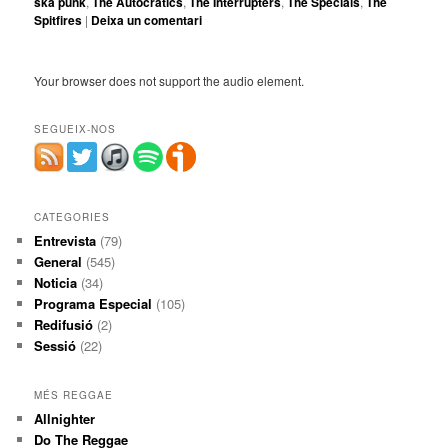
ska punk
,
The Autocratics
,
The Interrupters
,
The Specials
,
The
Spitfires
|
Deixa un comentari
Your browser does not support the audio element.
SEGUEIX-NOS
CATEGORIES
Entrevista
(79)
General
(545)
Noticia
(34)
Programa Especial
(105)
Redifusió
(2)
Sessió
(22)
MÉS REGGAE
Allnighter
Do The Reggae