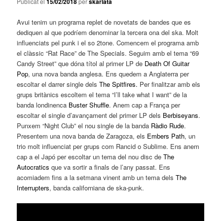
Publicat el
15/02/2018
per
skarlata
Avui tenim un programa replet de novetats de bandes que es
dediquen al que podríem denominar la tercera ona del ska. Molt
influenciats pel punk i el so 2tone. Comencem el programa amb
el clàssic “Rat Race” de The Specials. Seguim amb el tema “69
Candy Street” que dóna títol al primer LP de
Death Of Guitar
Pop
, una nova banda anglesa. Ens quedem a Anglaterra per
escoltar el darrer single dels
The Spitfires.
Per finalitzar amb els
grups britànics escoltem el tema “I’ll take what I want” de la
banda londinenca
Buster Shuffle
. Anem cap a França per
escoltar el single d’avançament del primer LP dels
Berbiseyans
.
Punxem “Night Club” el nou single de la banda
Ràdio Rude
.
Presentem una nova banda de Zaragoza, els
Embers Path
, un
trio molt influenciat per grups com Rancid o Sublime. Ens anem
cap a el Japó per escoltar un tema del nou disc de
The
Autocratics
que va sortir a finals de l’any passat. Ens
acomiadem fins a la setmana vinent amb un tema dels
The
Interrupters
, banda californiana de ska-punk.