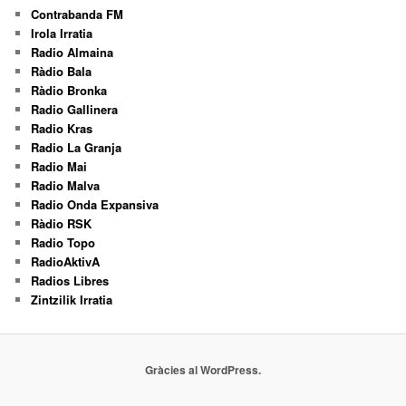
Contrabanda FM
Irola Irratia
Radio Almaina
Ràdio Bala
Ràdio Bronka
Radio Gallinera
Radio Kras
Radio La Granja
Radio Mai
Radio Malva
Radio Onda Expansiva
Ràdio RSK
Radio Topo
RadioAktivA
Radios Libres
Zintzilik Irratia
Gràcies al WordPress.