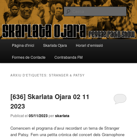
Aneu
Aneu
Reggae Radio Show
al
al
Cerca
contingut
contingut
principal
secundari
Skarlata Ojara
Menú
Pàgina d'inici
Skarlata Ojara
Horari d’emissió
principal
Formes de Contacte
Contrabanda FM
ARXIU D'ETIQUETES:
STRANGER & PATSY
[636] Skarlata Ojara 02 11
2023
Publicat el
05/11/2023
per
skarlata
Comencem el programa d’avui recordant un tema de
Stranger
and
Patsy
. Fem una petita crònica del concert dels
Gramophone