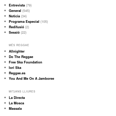
Entrevista
(79)
General
(545)
Noticia
(34)
Programa Especial
(105)
Redifusió
(2)
Sessió
(22)
MÉS REGGAE
Allnighter
Do The Reggae
Free Ska Foundation
Iori Ska
Reggae.es
You And Me On A Jamboree
MITJANS LLIURES
La Directa
La Mosca
Massala