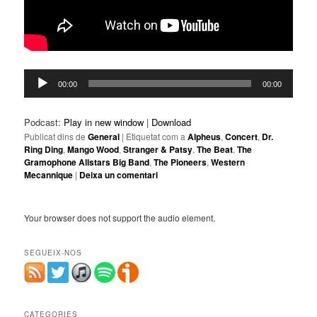
Reproductor
00:00
00:00
d'àudio
Podcast:
Play in new window
|
Download
Publicat dins de
General
|
Etiquetat com a
Alpheus
,
Concert
,
Dr.
Ring Ding
,
Mango Wood
,
Stranger & Patsy
,
The Beat
,
The
Gramophone Allstars Big Band
,
The Pioneers
,
Western
Mecannique
|
Deixa un comentari
Your browser does not support the audio element.
SEGUEIX-NOS
CATEGORIES