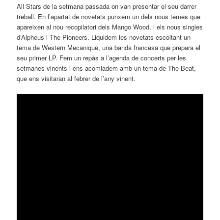
All
Stars
de la setmana passada on van presentar el
seu
darrer
treball. En l’apartat de novetats punxem un dels nous temes que
apareixen al nou recopilatori
dels Mango
Wood, i els nous singles
d’Alpheus i
The
Pioneers
. Liquidem les novetats escoltant un
tema de Western
Mecanique,
una banda francesa que prepara el
seu primer LP. Fem un repàs a l’agenda de concerts per les
setmanes vinents i ens acomiadem amb un tema de
The
Beat,
que ens visitaran al febrer de l’any vinent.