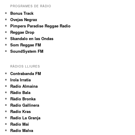
PROGRAMES DE RÀDIO
Bonus Track
Ovejas Negrax
Pimpers Paradise Reggae Radio
Reggae Drop
Skandalo en las Ondas
Som Reggae FM
SoundSystem FM
RÀDIOS LLIURES
Contrabanda FM
Irola Irratia
Radio Almaina
Ràdio Bala
Ràdio Bronka
Radio Gallinera
Radio Kras
Radio La Granja
Radio Mai
Radio Malva