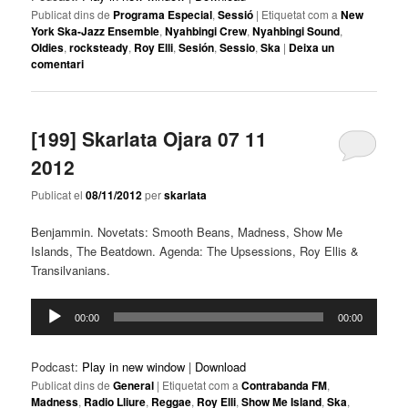
Publicat dins de
Programa Especial
,
Sessió
|
Etiquetat com a
New
York Ska-Jazz Ensemble
,
Nyahbingi Crew
,
Nyahbingi Sound
,
Oldies
,
rocksteady
,
Roy Elli
,
Sesión
,
Sessio
,
Ska
|
Deixa un
comentari
[199] Skarlata Ojara 07 11
2012
Publicat el
08/11/2012
per
skarlata
Benjammin. Novetats: Smooth Beans, Madness, Show Me
Islands, The Beatdown. Agenda: The Upsessions, Roy Ellis &
Transilvanians.
Reproductor
00:00
00:00
d'àudio
Podcast:
Play in new window
|
Download
Publicat dins de
General
|
Etiquetat com a
Contrabanda FM
,
Madness
,
Radio Lliure
,
Reggae
,
Roy Elli
,
Show Me Island
,
Ska
,