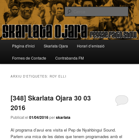
Aneu
Aneu
Reggae Radio Show
al
al
Cerca
contingut
contingut
principal
secundari
Skarlata Ojara
Menú
Pàgina d'inici
Skarlata Ojara
Horari d’emissió
principal
Formes de Contacte
Contrabanda FM
ARXIU D'ETIQUETES:
ROY ELLI
[348] Skarlata Ojara 30 03
2016
Publicat el
01/04/2016
per
skarlata
Al programa d’avui ens visita el Pep de Nyahbingui Sound.
Parlem una mica de les dates que tenem programades amb el