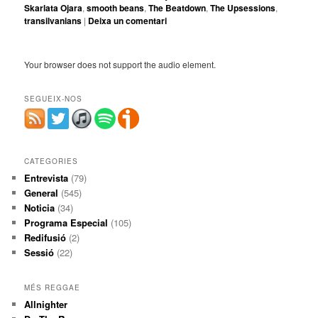
Skarlata Ojara
,
smooth beans
,
The Beatdown
,
The Upsessions
,
transilvanians
|
Deixa un comentari
Your browser does not support the audio element.
SEGUEIX-NOS
CATEGORIES
Entrevista
(79)
General
(545)
Noticia
(34)
Programa Especial
(105)
Redifusió
(2)
Sessió
(22)
MÉS REGGAE
Allnighter