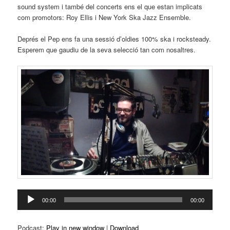
sound system i també del concerts ens el que estan implicats
com promotors: Roy Ellis i New York Ska Jazz Ensemble.
Deprés el Pep ens fa una sessió d’oldies 100% ska i rocksteady.
Esperem que gaudiu de la seva selecció tan com nosaltres.
Reproductor
00:00
00:00
d'àudio
Podcast:
Play in new window
|
Download