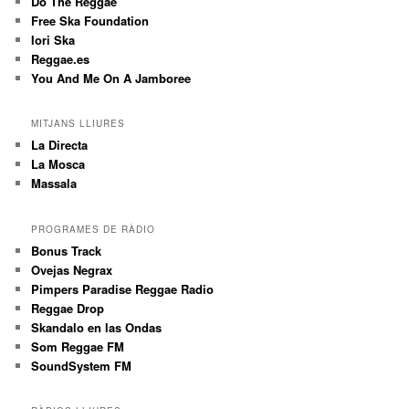
Do The Reggae
Free Ska Foundation
Iori Ska
Reggae.es
You And Me On A Jamboree
MITJANS LLIURES
La Directa
La Mosca
Massala
PROGRAMES DE RÀDIO
Bonus Track
Ovejas Negrax
Pimpers Paradise Reggae Radio
Reggae Drop
Skandalo en las Ondas
Som Reggae FM
SoundSystem FM