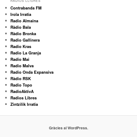
RÀDIOS LLIURES
Contrabanda FM
Irola Irratia
Radio Almaina
Ràdio Bala
Ràdio Bronka
Radio Gallinera
Radio Kras
Radio La Granja
Radio Mai
Radio Malva
Radio Onda Expansiva
Ràdio RSK
Radio Topo
RadioAktivA
Radios Libres
Zintzilik Irratia
Gràcies al WordPress.