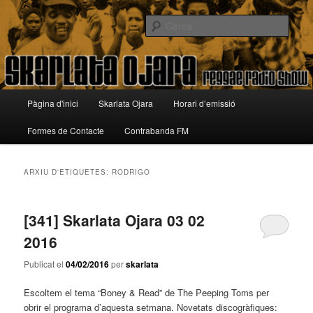
Aneu
Aneu
Reggae Radio Show
al
al
Cerca
contingut
contingut
principal
secundari
Skarlata Ojara
Menú
Pàgina d'inici
Skarlata Ojara
Horari d’emissió
principal
Formes de Contacte
Contrabanda FM
ARXIU D'ETIQUETES:
RODRIGO
[341] Skarlata Ojara 03 02
2016
Publicat el
04/02/2016
per
skarlata
Escoltem el tema “Boney & Read” de The Peeping Toms per
obrir el programa d’aquesta setmana. Novetats discogràfiques: