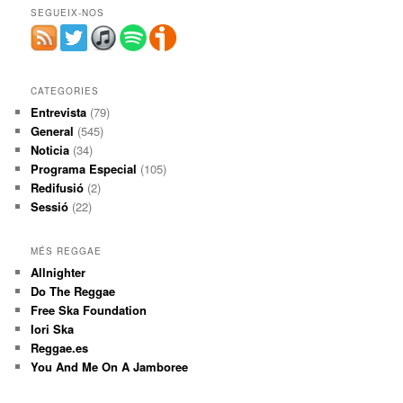
SEGUEIX-NOS
CATEGORIES
Entrevista
(79)
General
(545)
Noticia
(34)
Programa Especial
(105)
Redifusió
(2)
Sessió
(22)
MÉS REGGAE
Allnighter
Do The Reggae
Free Ska Foundation
Iori Ska
Reggae.es
You And Me On A Jamboree