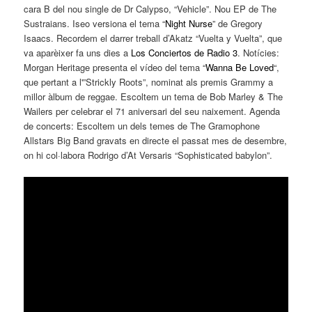
cara B del nou single de Dr Calypso, “Vehicle”. Nou EP de The
Sustraians. Iseo versiona el tema “
Night Nurse
” de Gregory
Isaacs. Recordem el darrer treball d’Akatz “Vuelta y Vuelta”, que
va aparèixer fa uns dies a
Los Conciertos de Radio 3
. Notícies:
Morgan Heritage presenta el vídeo del tema “
Wanna Be Loved
“,
que pertant a l'”Strickly Roots”, nominat als premis Grammy a
millor àlbum de reggae. Escoltem un tema de Bob Marley & The
Wailers per celebrar el 71 aniversari del seu naixement. Agenda
de concerts: Escoltem un dels temes de The Gramophone
Allstars Big Band gravats en directe el passat mes de desembre,
on hi col·labora Rodrigo d’At Versaris “Sophisticated babylon”.