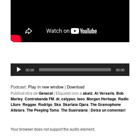
Reproductor
00:00
00:00
d'àudio
Podcast:
Play in new window
|
Download
Publicat dins de
General
|
Etiquetat com a
akatz
,
At Versaris
,
Bob
Marley
,
Contrabanda FM
,
dr. calypso
,
Iseo
,
Morgan Heritage
,
Radio
Lliure
,
Reggae
,
Rodrigo
,
Ska
,
Skarlata Ojara
,
The Gramophone
Allstars
,
The Peeping Toms
,
The Sustraians
|
Deixa un comentari
Your browser does not support the audio element.