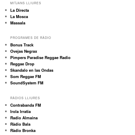
MITJANS LLIURES
La Directa
La Mosca
Massala
PROGRAMES DE RÀDIO
Bonus Track
Ovejas Negrax
Pimpers Paradise Reggae Radio
Reggae Drop
Skandalo en las Ondas
Som Reggae FM
SoundSystem FM
RÀDIOS LLIURES
Contrabanda FM
Irola Irratia
Radio Almaina
Ràdio Bala
Ràdio Bronka