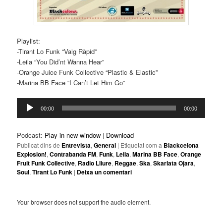
Playlist:
-Tirant Lo Funk “Vaig Ràpid”
-Leila “You Did’nt Wanna Hear”
-Orange Juice Funk Collective “Plastic & Elastic”
-Marina BB Face “I Can’t Let Him Go”
Reproductor
00:00
00:00
d'àudio
Podcast:
Play in new window
|
Download
Publicat dins de
Entrevista
,
General
|
Etiquetat com a
Blackcelona
Explosion!
,
Contrabanda FM
,
Funk
,
Leila
,
Marina BB Face
,
Orange
Fruit Funk Collective
,
Radio Lliure
,
Reggae
,
Ska
,
Skarlata Ojara
,
Soul
,
Tirant Lo Funk
|
Deixa un comentari
Your browser does not support the audio element.