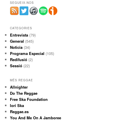
SEGUEIX-NOS
CATEGORIES
Entrevista
(79)
General
(545)
Noticia
(34)
Programa Especial
(105)
Redifusió
(2)
Sessió
(22)
MÉS REGGAE
Allnighter
Do The Reggae
Free Ska Foundation
Iori Ska
Reggae.es
You And Me On A Jamboree