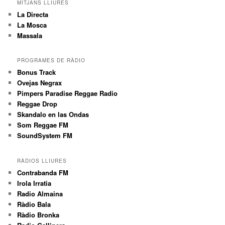
MITJANS LLIURES
La Directa
La Mosca
Massala
PROGRAMES DE RÀDIO
Bonus Track
Ovejas Negrax
Pimpers Paradise Reggae Radio
Reggae Drop
Skandalo en las Ondas
Som Reggae FM
SoundSystem FM
RÀDIOS LLIURES
Contrabanda FM
Irola Irratia
Radio Almaina
Ràdio Bala
Ràdio Bronka