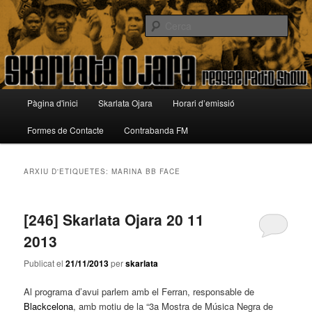
Aneu
Aneu
Reggae Radio Show
al
al
Cerca
contingut
contingut
principal
secundari
Skarlata Ojara
Menú
Pàgina d'inici
Skarlata Ojara
Horari d’emissió
principal
Formes de Contacte
Contrabanda FM
ARXIU D'ETIQUETES:
MARINA BB FACE
[246] Skarlata Ojara 20 11
2013
Publicat el
21/11/2013
per
skarlata
Al programa d’avui parlem amb el Ferran, responsable de
Blackcelona
, amb motiu de la “3a Mostra de Música Negra de