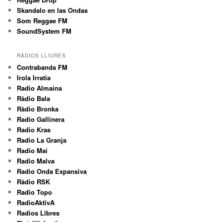
Skandalo en las Ondas
Som Reggae FM
SoundSystem FM
RÀDIOS LLIURES
Contrabanda FM
Irola Irratia
Radio Almaina
Ràdio Bala
Ràdio Bronka
Radio Gallinera
Radio Kras
Radio La Granja
Radio Mai
Radio Malva
Radio Onda Expansiva
Ràdio RSK
Radio Topo
RadioAktivA
Radios Libres