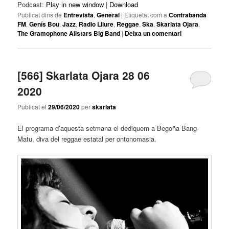
Podcast:
Play in new window
|
Download
Publicat dins de
Entrevista
,
General
|
Etiquetat com a
Contrabanda
FM
,
Genís Bou
,
Jazz
,
Radio Lliure
,
Reggae
,
Ska
,
Skarlata Ojara
,
The Gramophone Allstars Big Band
|
Deixa un comentari
[566] Skarlata Ojara 28 06
2020
Publicat el
29/06/2020
per
skarlata
El programa d’aquesta setmana el dediquem a Begoña Bang-
Matu, diva del reggae estatal per ontonomasia.