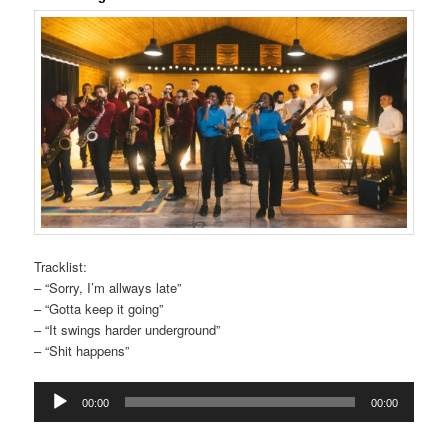
Tracklist:
– “Sorry, I’m allways late”
– “Gotta keep it going”
– “It swings harder underground”
– “Shit happens”
Reproductor
00:00
00:00
d'àudio