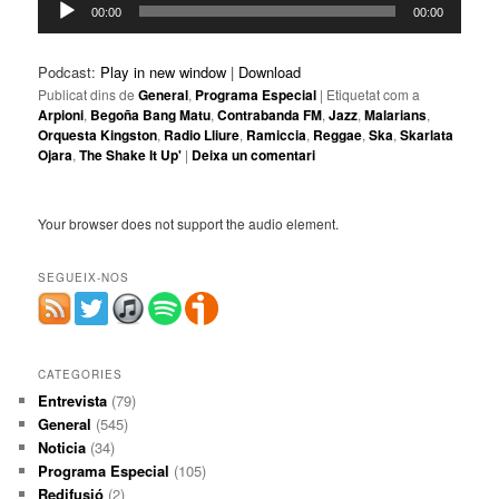
00:00
00:00
d'àudio
Podcast:
Play in new window
|
Download
Publicat dins de
General
,
Programa Especial
|
Etiquetat com a
Arpioni
,
Begoña Bang Matu
,
Contrabanda FM
,
Jazz
,
Malarians
,
Orquesta Kingston
,
Radio Lliure
,
Ramiccia
,
Reggae
,
Ska
,
Skarlata
Ojara
,
The Shake It Up'
|
Deixa un comentari
Your browser does not support the audio element.
SEGUEIX-NOS
CATEGORIES
Entrevista
(79)
General
(545)
Noticia
(34)
Programa Especial
(105)
Redifusió
(2)