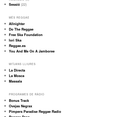
Sessió
(22)
MÉS REGGAE
Allnighter
Do The Reggae
Free Ska Foundation
Iori Ska
Reggae.es
You And Me On A Jamboree
MITJANS LLIURES
La Directa
La Mosca
Massala
PROGRAMES DE RÀDIO
Bonus Track
Ovejas Negrax
Pimpers Paradise Reggae Radio
Reggae Drop