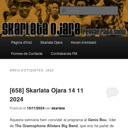
Aneu
Aneu
Reggae Radio Show
al
al
Cerca
contingut
contingut
principal
secundari
Skarlata Ojara
Menú
Pàgina d'inici
Skarlata Ojara
Horari d’emissió
principal
Formes de Contacte
Contrabanda FM
ARXIU D'ETIQUETES:
JAZZ
[658] Skarlata Ojara 14 11
2024
Publicat el
15/11/2024
per
skarlata
Aquesta setmana hem convidat al programa al
Genís Bou
, líder
de
The Gramophone Allstars Big Band
, que ens ha parlat de