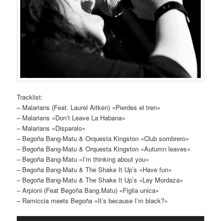
Tracklist:
– Malarians (Feat. Laurel Aitken) «Pierdes el tren»
– Malarians «Don’t Leave La Habana»
– Malarians «Disparalo»
– Begoña Bang-Matu & Orquesta Kingston «Club sombrero»
– Begoña Bang-Matu & Orquesta Kingston «Autumn leaves»
– Begoña Bang-Matu «I’m thinking about you»
– Begoña Bang-Matu & The Shake It Up’s «Have fun»
– Begoña Bang-Matu & The Shake It Up’s «Ley Mordaza»
– Arpioni (Feat Begoña Bang.Matu) «Figlia unica»
– Ramiccia meets Begoña «It’s because I’m black?»
Reproductor