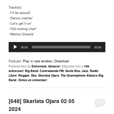
Tracklist:
-“I’ll be around”
-“Dance crasher”
-“Let’s get it on”
-“Old rocking chair”
-“Marina Ginestà”
Reproductor
00:00
00:00
d'àudio
Podcast:
Play in new window
|
Download
Publicat dins de
Entrevista
,
General
|
Etiquetat com a
10è
aniversari
,
Big Band
,
Contrabanda FM
,
Genís Bou
,
Jazz
,
Radio
Lliure
,
Reggae
,
Ska
,
Skarlata Ojara
,
The Gramophone Allstars Big
Band
|
Deixa un comentari
[648] Skarlata Ojara 02 05
2024