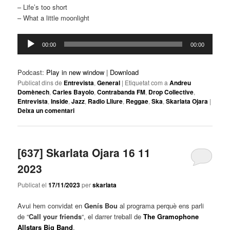
– Life’s too short
– What a little moonlight
Reproductor
00:00
00:00
d'àudio
Podcast:
Play in new window
|
Download
Publicat dins de
Entrevista
,
General
|
Etiquetat com a
Andreu
Domènech
,
Carles Bayolo
,
Contrabanda FM
,
Drop Collective
,
Entrevista
,
Inside
,
Jazz
,
Radio Lliure
,
Reggae
,
Ska
,
Skarlata Ojara
|
Deixa un comentari
[637] Skarlata Ojara 16 11
2023
Publicat el
17/11/2023
per
skarlata
Avui hem convidat en
Genís Bou
al programa perquè ens parli
de “
Call your friends
“, el darrer treball de
The Gramophone
Allstars Big Band
.