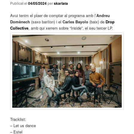
Publicat el
04/05/2024
per
skarlata
Avui tenim el plaer de comptar al programa amb l’
Andreu
Domènech
(saxo baríton) i el
Carles Bayolo
(baix) de
Drop
Collective
, amb qui xerrem sobre “Inside”, el seu tercer LP.
Tracklist:
– Let us dance
– Estel