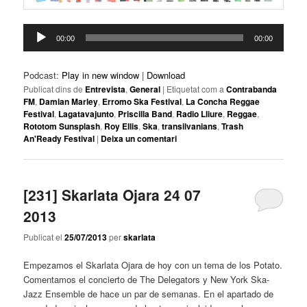
Reproductor
00:00
00:00
d'àudio
Podcast:
Play in new window
|
Download
Publicat dins de
Entrevista
,
General
|
Etiquetat com a
Contrabanda
FM
,
Damian Marley
,
Erromo Ska Festival
,
La Concha Reggae
Festival
,
Lagatavajunto
,
Priscilla Band
,
Radio Lliure
,
Reggae
,
Rototom Sunsplash
,
Roy Ellis
,
Ska
,
transilvanians
,
Trash
An'Ready Festival
|
Deixa un comentari
[231] Skarlata Ojara 24 07
2013
Publicat el
25/07/2013
per
skarlata
Empezamos el Skarlata Ojara de hoy con un tema de los Potato.
Comentamos el concierto de The Delegators y New York Ska-
Jazz Ensemble de hace un par de semanas. En el apartado de