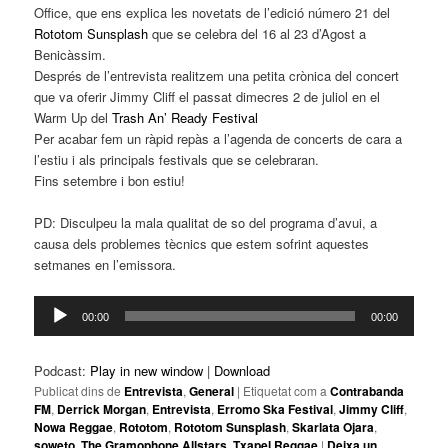
Office, que ens explica les novetats de l’edició número 21 del
Rototom Sunsplash
que se celebra del 16 al 23 d’Agost a
Benicàssim.
Després de l’entrevista realitzem una petita crònica del concert
que va oferir Jimmy Cliff el passat dimecres 2 de juliol en el
Warm Up del
Trash An’ Ready Festival
Per acabar fem un ràpid repàs a l’agenda de concerts de cara a
l’estiu i als principals festivals que se celebraran.
Fins setembre i bon estiu!
PD: Disculpeu la mala qualitat de so del programa d’avui, a
causa dels problemes tècnics que estem sofrint aquestes
setmanes en l’emissora.
Reproductor
00:00
00:00
d'àudio
Podcast:
Play in new window
|
Download
Publicat dins de
Entrevista
,
General
|
Etiquetat com a
Contrabanda
FM
,
Derrick Morgan
,
Entrevista
,
Erromo Ska Festival
,
Jimmy Cliff
,
Nowa Reggae
,
Rototom
,
Rototom Sunsplash
,
Skarlata Ojara
,
soweto
,
The Gramophone Allstars
,
Txapel Reggae
|
Deixa un