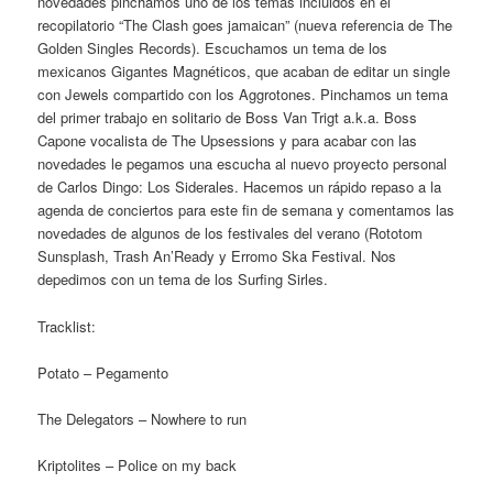
novedades pinchamos uno de los temas incluidos en el
recopilatorio “The Clash goes jamaican” (nueva referencia de The
Golden Singles Records). Escuchamos un tema de los
mexicanos Gigantes Magnéticos, que acaban de editar un single
con Jewels compartido con los Aggrotones. Pinchamos un tema
del primer trabajo en solitario de
Boss Van Trigt a.k.a. Boss
Capone vocalista de The Upsessions y para acabar con las
novedades le pegamos una escucha al nuevo proyecto personal
de Carlos Dingo: Los Siderales. Hacemos un rápido repaso a la
agenda de conciertos para este fin de semana y comentamos las
novedades de algunos de los festivales del verano (Rototom
Sunsplash, Trash An’Ready y Erromo Ska Festival. Nos
depedimos con un tema de los Surfing Sirles.
Tracklist:
Potato – Pegamento
The Delegators – Nowhere to run
Kriptolites – Police on my back