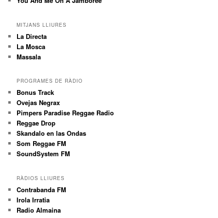
You And Me On A Jamboree
MITJANS LLIURES
La Directa
La Mosca
Massala
PROGRAMES DE RÀDIO
Bonus Track
Ovejas Negrax
Pimpers Paradise Reggae Radio
Reggae Drop
Skandalo en las Ondas
Som Reggae FM
SoundSystem FM
RÀDIOS LLIURES
Contrabanda FM
Irola Irratia
Radio Almaina