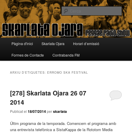
Aneu
Aneu
Reggae Radio Show
al
al
Cerca
contingut
contingut
principal
secundari
Skarlata Ojara
Menú
Pàgina d'inici
Skarlata Ojara
Horari d’emissió
principal
Formes de Contacte
Contrabanda FM
ARXIU D'ETIQUETES:
ERROMO SKA FESTIVAL
[278] Skarlata Ojara 26 07
2014
Publicat el
18/07/2014
per
skarlata
Últim programa de la temporada. Comencem el programa amb
una entrevista telefònica a SistaKappa de la Rototom Media