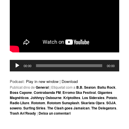
Reproductor
00:00
00:00
d'àudio
Podcast:
Play in new window
|
Download
Publicat dins de
General
|
Etiquetat com a
B.B. Seaton
,
Baitu Rock
,
Boss Capone
,
Contrabanda FM
,
Erromo Ska Festival
,
Gigantes
Magnéticos
,
Johhnyy Osbourne
,
Kriptolites
,
Los Siderales
,
Potato
,
Radio Lliure
,
Rototom
,
Rototom Sunsplash
,
Skarlata Ojara
,
SOJA
,
soweto
,
Surfing Sirles
,
The Clash goes Jamaican
,
The Delegators
,
Trash An'Ready
|
Deixa un comentari