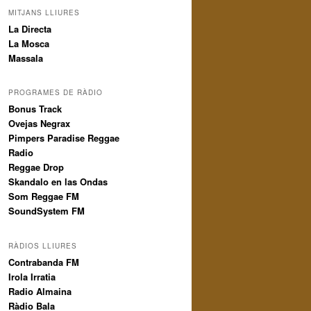
MITJANS LLIURES
La Directa
La Mosca
Massala
PROGRAMES DE RÀDIO
Bonus Track
Ovejas Negrax
Pimpers Paradise Reggae
Radio
Reggae Drop
Skandalo en las Ondas
Som Reggae FM
SoundSystem FM
RÀDIOS LLIURES
Contrabanda FM
Irola Irratia
Radio Almaina
Ràdio Bala