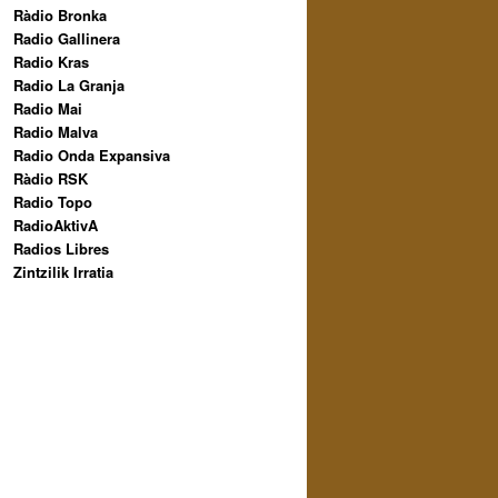
Ràdio Bronka
Radio Gallinera
Radio Kras
Radio La Granja
Radio Mai
Radio Malva
Radio Onda Expansiva
Ràdio RSK
Radio Topo
RadioAktivA
Radios Libres
Zintzilik Irratia