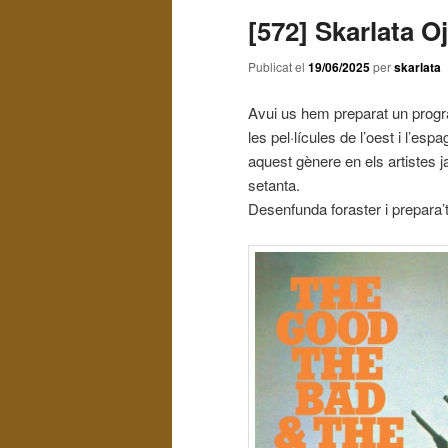
[572] Skarlata O
Publicat el
19/06/2025
per
skarlata
Avui us hem preparat un progr
les pel·lícules de l’oest i l’es
aquest gènere en els artistes j
setanta.
Desenfunda foraster i prepara’