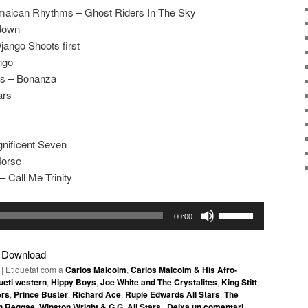
maican Rhythms – Ghost Riders In The Sky
 down
jango Shoots first
ngo
rs – Bonanza
ars
gnificent Seven
Horse
– Call Me Trinity
Feu
00:00
servir
les
|
Download
tecles
|
Etiquetat com a
Carlos Malcolm
,
Carlos Malcolm & His Afro-
de
ueti western
,
Hippy Boys
,
Joe White and The Crystalites
,
King Stitt
,
fletxa
ers
,
Prince Buster
,
Richard Ace
,
Rupie Edwards All Stars
,
The
n Reggae
,
Winston Wright & G.G. All Stars
|
Deixa un comentari