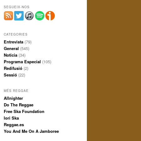
SEGUEIX-NOS
CATEGORIES
Entrevista
(79)
General
(545)
Noticia
(34)
Programa Especial
(105)
Redifusió
(2)
Sessió
(22)
MÉS REGGAE
Allnighter
Do The Reggae
Free Ska Foundation
Iori Ska
Reggae.es
You And Me On A Jamboree