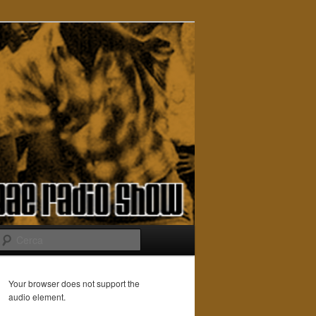
Cerca
Your browser does not support the
audio element.