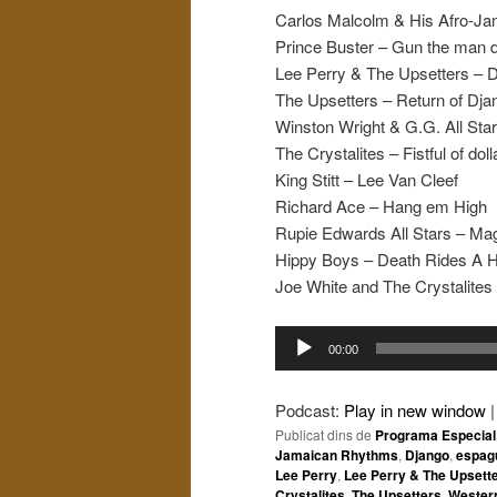
Carlos Malcolm & His Afro-Ja
Prince Buster – Gun the man
Lee Perry & The Upsetters – D
The Upsetters – Return of Dja
Winston Wright & G.G. All Sta
The Crystalites – Fistful of doll
King Stitt – Lee Van Cleef
Richard Ace – Hang em High
Rupie Edwards All Stars – Ma
Hippy Boys – Death Rides A 
Joe White and The Crystalites 
Reproductor
00:00
d'àudio
Podcast:
Play in new window
Publicat dins de
Programa Especial
Jamaican Rhythms
,
Django
,
espag
Lee Perry
,
Lee Perry & The Upsett
Crystalites
,
The Upsetters
,
Wester