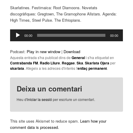
Skarlatines. Festimaica: Root Diamoons. Novetats
discogràfiques: Gregtown, The Gramophone Allstars. Agenda:
High Times, Steel Pulse. The Ethiopians.
Reproductor
00:00
00:00
d'àudio
Podcast:
Play in new window
|
Download
Aquesta entrada s'ha publicat dins de
General
i s'ha etiquetat en
Contrabanda FM
,
Radio Lliure
,
Reggae
,
Ska
,
Skarlata Ojara
per
skarlata
. Afegeix a les adreces d'interès l'
enllaç permanent
.
Deixa un comentari
Heu d'
iniciar la sessió
per escriure un comentari.
This site uses Akismet to reduce spam.
Learn how your
comment data is processed.